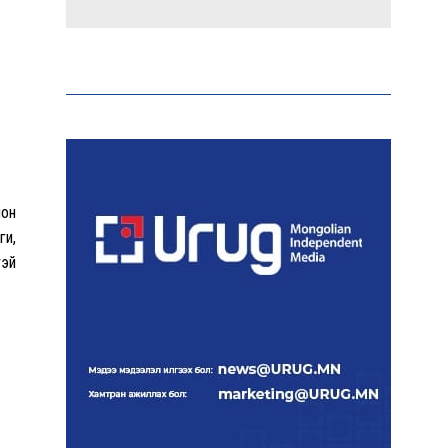
Эрдэмтэд AI ашиглан цоо
шинэ вирусүүд бүтээжээ
Ш.Шинэцэцэгийг
хохироосон гэх 2011 оны
хэргийг прокуророос
лон
шүүхэд шилжүүлжээ
ги,
тэй
Meta компанийг 567 сая
ам.доллароор торгожээ
Шатахууны нийлүүлэлт
эрчимжиж, түгээлтийн
хүчин чадлыг нэмэгдүүлж