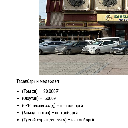
Тасалбарын мэдээлэл:
(Том хүн) – 20.000₮
(Оюутан) – 5000₮
(0-16 насны хүүхэд) – үнэ төлбөргүй
(Ахмад настан) – үнэ төлбөргүй
(Тусгай хэрэгцээт үзэгч) – үнэ төлбөргүй