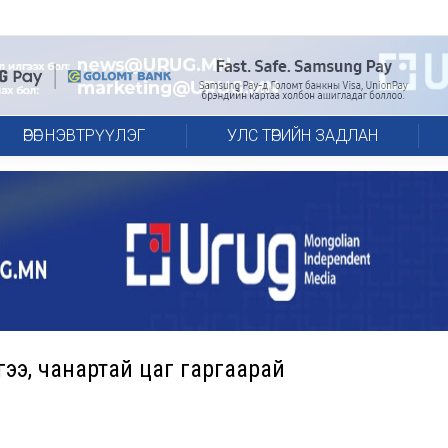
ӨРӨГ НЭВТРҮҮЛЭГ
УЛС ТӨРИЙН ЗАДЛАН
энгээ, чанартай цаг гаргаарай