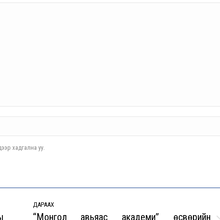
ээр хадгална уу.
ДАРААХ
ы
“Монгол авьяас академи” өсвөрийн