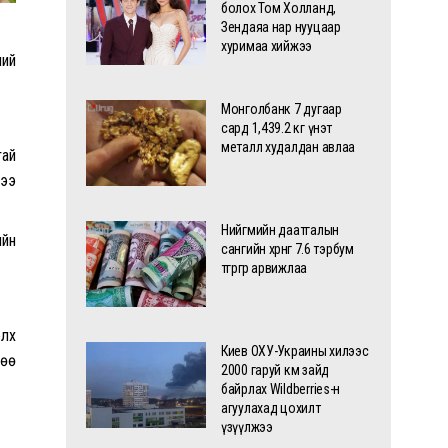
болох Том Холланд,
Зендаяа нар нууцаар
хуримаа хийжээ
ний
Монголбанк 7 дугаар
сард 1,439.2 кг үнэт
металл худалдан авлаа
тай
гээ
Нийгмийн даатгалын
ийн
сангийн хөрөнгө 7.6 тэрбум
төгрөгөөр арвижлаа
элх
Киев ОХУ-Украины хилээс
төө
2000 гаруй км зайд
байрлах Wildberries-н
агуулахад цохилт
үзүүлжээ