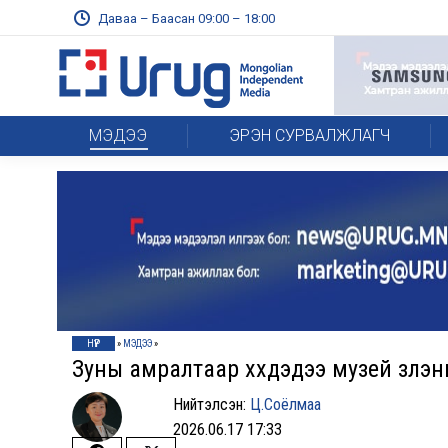
Даваа – Баасан 09:00 – 18:00
МЭДЭЭ
ЭРЭН СУРВАЛЖЛАГЧ
НҮҮР
»
МЭДЭЭ
»
Зуны амралтаар хүүхдэдээ музей үзүүл
Нийтэлсэн:
Ц.Соёлмаа
2026.06.17 17:33