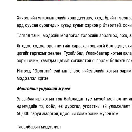
Хичээлийн улирлын сүүлийн хонх дуугарч, хүүхэд бүрийн тэсэ
ард суусан сурагчдын хувьд зуныг хэрхэн үр бүтээлтэй, сони
Тэгвэл танин мэдэхүйн мэдлэгээ тэлэхийн зэрэгцээ, ээж, аа
Яг одоо хөдөө, орон нутгийг хараахан зориогүй бол эцэг, эхчү
цагийг гаргахыг зөвлөе. Тухайлбал, Улаанбаатар хотын аяла
зорин очиж, хамтдаа цагийг хөгжилтэй өнгөрүүлж болохгүй гэ
Ингээд “Өрөг.mn” сайтын зүгээс нийслэлийн хотын зарим
мэдээлэл хүргэе.
Монголын үндэсний музей
Улаанбаатар хотын төв байрладаг тус музей монгол нутагт
нүүдэлчдийн түүх, соёл, өв дурсгал, угсаатны зүй уламжлалт
50,000 гаруй үзмэртэй, үндэсний хэмжээний музей юм.
Тасалбарын мэдээлэл: