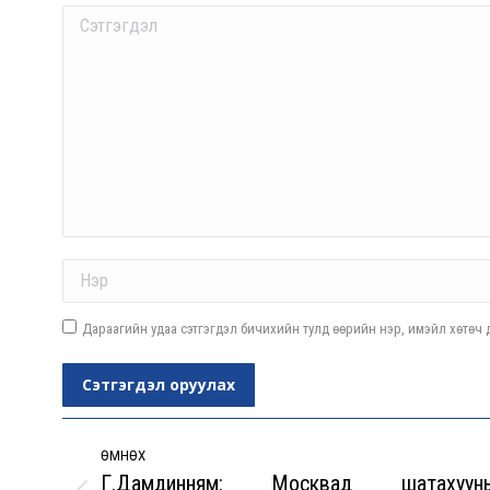
Comment
Name *
Дараагийн удаа сэтгэгдэл бичихийн тулд өөрийн нэр, имэйл хөтөч д
Сэтгэгдэл оруулах
Post
navigation
ӨМНӨХ
Г.Дамдинням: Москвад шатахуун