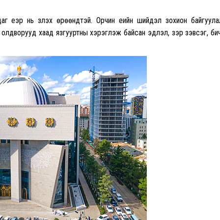
аг үеэр нь үзүүлэх өрөөнүүдтэй. Орчин үеийн шийдэл зохион байгуула
р олдворууд хаад язгууртны хэрэглэж байсан эдлэл, зэр зэвсэг, би