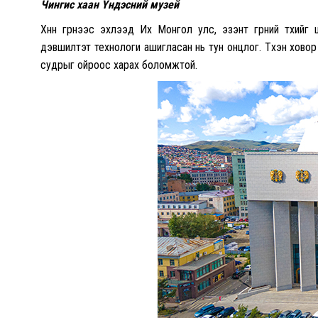
Чингис хаан Үндэсний музей
Хүннү гүрнээс эхлээд Их Монгол улс, эзэнт гүрний түүхийг ц
дэвшилтэт технологи ашигласан нь тун онцлог. Түүхэн хово
судрыг ойроос харах боломжтой.