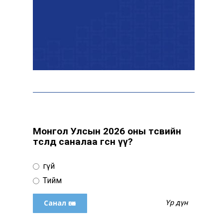
байна
“Сүхбаатар дүүрэгт
үйлдвэрлэв- 2026”
үзэсгэлэн үргэлжилж
байна
Т.Ганболд: Ерөнхийлөгчийн
сонгуульд нэр дэвших
боломж бүрдвэл өрсөлдөнө
Монгол Улсын 2026 оны төсвийн
төсөлд саналаа өгсөн үү?
Цахим орчинд тархсан
Үгүй
бичлэгийн дараа
автобусны жолоочид
Тийм
хариуцлага тооцжээ
Үр дүн
ХААН Банк Ногоон нуур