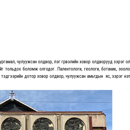
 ургамал, чулуужсан олдвор, үлэг гүрвэлийн ховор олдворууд зэрэг о
г тольдох боломж олгодог. Палентологи, геологи, ботаник, зооло
д тэдгээрийн дотор ховор олдвор, чулуужсан амьтдын яс, зэрэг үнэ