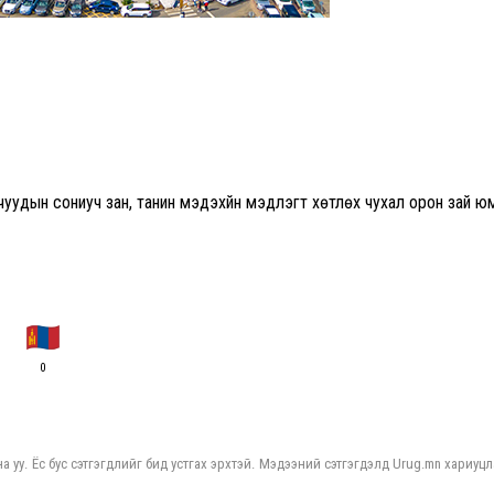
агачуудын сониуч зан, танин мэдэхүйн мэдлэгт хөтлөх чухал орон зай ю
0
а уу. Ёс бус сэтгэгдлийг бид устгах эрхтэй. Мэдээний сэтгэгдэлд Urug.mn хариуцл