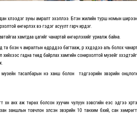
н ядан хүлээдэг зуны амралт эхэллээ. Бүтэн жилийн турш номын ширээ
рхолтой өнгөрүүлэх вэ гэдэг асуулт гарч ирдэг.
втайгаа хамтдаа цагийг чанартай өнгөрүүлэхийг уриалж байна.
үд та бүхэн ч амралтын өдрүүддээ багтааж, үр хүүхдэдээ аль болох чанар
л хийхээс гадна төвд байрлах хамгийн сонирхолтой музейг хүүхэдтэй
ж.
 музейн тасалбарын үнэ ханш болон тэдгээрийн үзвэрийн онцлог
 хүн анх аж төрөх болсон хуучин чулуун зэвсгийн үеэс эдүгээ хүрт
 зан заншлын товчлон үзүүлсэн үзвэрийн 10 танхим бүхий, сан хөмрөг