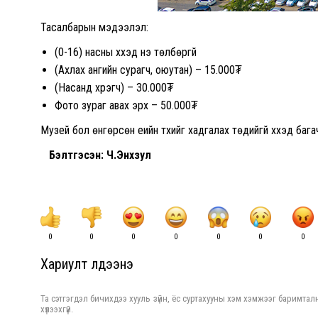
Тасалбарын мэдээлэл:
(0-16) насны хүүхэд үнэ төлбөргүй
(Ахлах ангийн сурагч, оюутан) – 15.000₮
(Насанд хүрэгч) – 30.000₮
Фото зураг авах эрх – 50.000₮
Музей бол өнгөрсөн үеийн түүхийг хадгалах төдийгүй хүүхэд б
Бэлтгэсэн: Ч.Энхзул
0
0
0
0
0
0
0
Хариулт үлдээнэ үү
Та сэтгэгдэл бичихдээ хууль зүйн, ёс суртахууны хэм хэмжээг баримталн
хүлээхгүй.