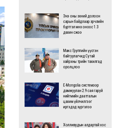
Энэ оны эхний долоон
сарын байдлаар зөрчлийн
бүртгэл өмнөх оноос 1.3
дахин өсжээ
Макс Группийн үүсгэн
байгуулагчид Сутай
хайрхны төрийн тахилгад
оролцлоо
E-Mongolia системээр
дамжуулан 2.9 сая гаруй
нийгмийн даатгалын
цахим үйлчилгээг
иргэдэд хүргэлээ
Холливудын алдартай хос