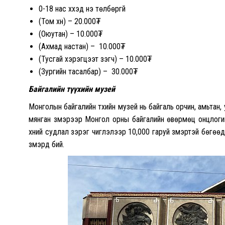
0-18 нас хүүхэд үнэ төлбөргүй
(Том хүн) – 20.000₮
(Оюутан) – 10.000₮
(Ахмад настан) – 10.000₮
(Тусгай хэрэгцээт үзэгч) – 10.000₮
(Зургийн тасалбар) – 30.000₮
Байгалийн түүхийн музей
Монголын байгалийн түүхийн музей нь байгаль орчин, амьтан,
мянган үзмэрээр Монгол орны байгалийн өвөрмөц онцлогий
хүний судлал зэрэг чиглэлээр 10,000 гаруй үзмэртэй бөгөө
үзмэрүүд бий.