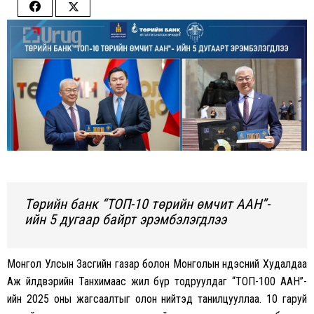
Share
Share
on
on
Facebook
Twitter
Төрийн банк “ТОП-10 төрийн өмчит ААН”-
ийн 5 дугаар байрт эрэмбэлэгдлээ
Монгол Улсын Засгийн газар болон Монголын Үндэсний Худалдаа
Аж Үйлдвэрийн Танхимаас жил бүр тодруулдаг “ТОП-100 ААН”-
ийн 2025 оны жагсаалтыг олон нийтэд танилцууллаа. 10 гаруй