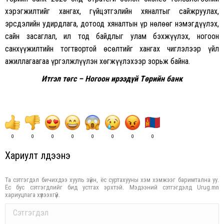
хэрэгжилтийг хангах, гүйцэтгэлийн хяналтыг сайжруулах,
эрсдэлийн удирдлага, дотоод хяналтын үр нөлөөг нэмэгдүүлэх,
сайн засаглал, ил тод байдлыг улам бэхжүүлэх, ногоон
санхүүжилтийн тогтвортой өсөлтийг хангах чиглэлээр үйл
ажиллагаагаа үргэлжлүүлэн хөгжүүлэхээр зорьж байна.
Итгэл төгс – Ногоон ирээдүй Төрийн банк
0
0
0
0
0
0
0
0
Хариулт үлдээнэ үү
Та сэтгэгдэл бичихдээ хууль зүйн, ёс суртахууны хэм хэмжээг баримтална уу.
Ёс бус сэтгэгдлийг бид устгах эрхтэй. Мэдээний сэтгэгдэлд Urug.mn
хариуцлага хүлээхгүй.
Comment