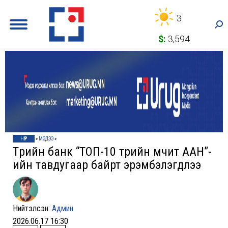
3
Sea
$:
3,594
НҮҮР
»
МЭДЭЭ
»
Төрийн банк “ТОП-10 төрийн өмчит ААН”-
ийн тавдугаар байрт эрэмбэлэгдлээ
Нийтэлсэн:
Админ
2026.06.17 16:30