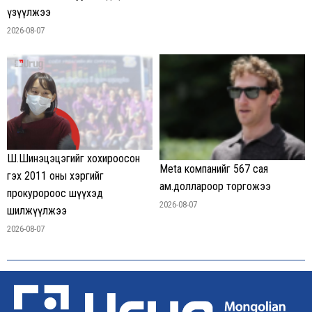
үзүүлжээ
2026-08-07
Ш.Шинэцэцэгийг хохироосон
Meta компанийг 567 сая
гэх 2011 оны хэргийг
ам.доллароор торгожээ
прокуророос шүүхэд
2026-08-07
шилжүүлжээ
2026-08-07