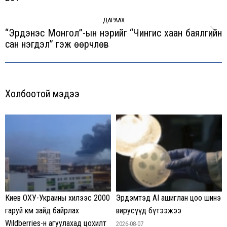
post:
ДАРААХ
“Эрдэнэс Монгол”-ын нэрийг “Чингис хаан баялгийн
Next
сан нэгдэл” гэж өөрчлөв
post:
Холбоотой мэдээ
Киев ОХУ-Украины хилээс 2000
Эрдэмтэд AI ашиглан цоо шинэ
гаруй км зайд байрлах
вирусүүд бүтээжээ
Wildberries-н агуулахад цохилт
2026-08-07