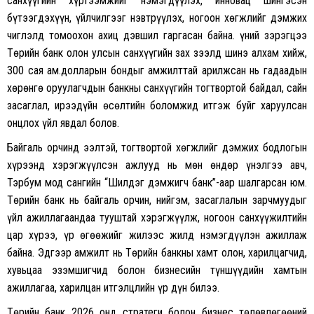
санхүүгийн хүртээмжийг нэмэгдүүлэх, инновац шингэсэн
бүтээгдэхүүн, үйлчилгээг нэвтрүүлэх, ногоон хөгжлийг дэмжих
чиглэлд томоохон ахиц дэвшил гаргасан байна. Үүний зэрэгцээ
Төрийн банк олон улсын санхүүгийн зах зээлд шинэ алхам хийж,
300 сая ам.долларын бондыг амжилттай арилжсан нь гадаадын
хөрөнгө оруулагчдын банкны санхүүгийн тогтвортой байдал, сайн
засаглал, ирээдүйн өсөлтийн боломжид итгэж буйг харуулсан
онцлох үйл явдал болов.
Байгаль орчинд ээлтэй, тогтвортой хөгжлийг дэмжих бодлогын
хүрээнд хэрэгжүүлсэн ажлууд нь мөн өндөр үнэлгээ авч,
Тэрбум мод сангийн “Шилдэг дэмжигч банк”-аар шалгарсан юм.
Төрийн банк нь байгаль орчин, нийгэм, засаглалын зарчмуудыг
үйл ажиллагаандаа тууштай хэрэгжүүлж, ногоон санхүүжилтийн
цар хүрээ, үр өгөөжийг жилээс жилд нэмэгдүүлэн ажиллаж
байна. Эдгээр амжилт нь Төрийн банкны хамт олон, харилцагчид,
хувьцаа эзэмшигчид болон бизнесийн түншүүдийн хамтын
ажиллагаа, харилцан итгэлцлийн үр дүн билээ.
Төрийн банк 2026 онд стратеги болон бизнес төлөвлөгөөний