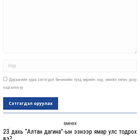
Name *
Дараагийн удаа сэтгэгдэл бичихийн тулд өөрийн нэр, имэйл хөтөч дээр
хадгална уу.
Сэтгэгдэл оруулах
Post
navigation
ӨМНӨХ
23 дахь “Алтан дагина”-ын эзнээр ямар улс тодрох
Previous
вэ?