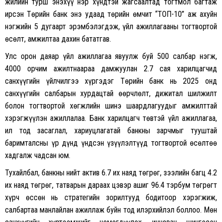
жилийн турш энэхүү нэр хүндтэй жагсаалтад тогтмол багтаж
ирсэн Төрийн банк энэ удаад төрийн өмчит “ТОП-10” аж ахуйн
нэгжийн 5 дугаарт эрэмбэлэгдэж, үйл ажиллагааны тогтвортой
өсөлт, амжилтаа дахин бататгав.
Улс орон даяар үйл ажиллагаа явуулж буй 500 салбар нэгж,
4000 орчим ажилтнаараа дамжуулан 2.7 сая харилцагчид
санхүүгийн үйлчилгээ хүргэдэг Төрийн банк нь 2025 онд
санхүүгийн салбарын хурдацтай өөрчлөлт, дижитал шилжилт
болон тогтвортой хөгжлийн шинэ шаардлагуудыг амжилттай
хэрэгжүүлэн ажиллалаа. Банк харилцагч төвтэй үйл ажиллагаа,
ил тод засаглал, хариуцлагатай банкны зарчмыг тууштай
баримталсны үр дүнд үндсэн үзүүлэлтүүд тогтвортой өсөлтөө
хадгалж чадсан юм.
Тухайлбал, банкны нийт актив 6.7 их наяд төгрөг, зээлийн багц 4.2
их наяд төгрөг, татварын дараах цэвэр ашиг 96.4 тэрбум төгрөгт
хүрч өссөн нь стратегийн зорилтууд бодитоор хэрэгжиж,
салбартаа манлайлан ажиллаж буйн тод илэрхийлэл боллоо. Мөн