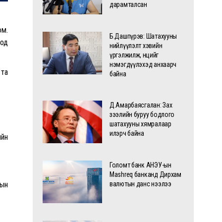
дарамталсан
юм.
Б.Дашпүрэв: Шатахууны
оод
нийлүүлэлт хэвийн
үргэлжилж, нөөцийг
нэмэгдүүлэхэд анхаарч
 та
байна
Д.Амарбаясгалан: Зах
зээлийн буруу бодлого
шатахууны хямралаар
илэрч байна
ийн
Голомт банк АНЭУ-ын
Mashreq банканд Дирхам
лын
валютын данс нээлээ