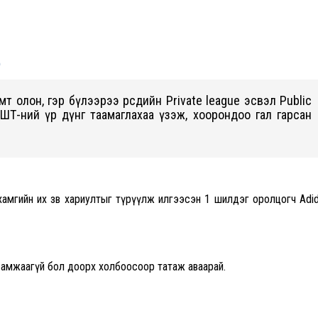
b
амт олон, гэр бүлээрээ өөрсдийн Private league эсвэл Public
ШТ-ний үр дүнг таамаглахаа үзэж, хоорондоо гал гарсан
амгийн их зөв хариултыг түрүүлж илгээсэн 1 шилдэг оролцогч Adi
 амжаагүй бол доорх холбоосоор татаж аваарай.