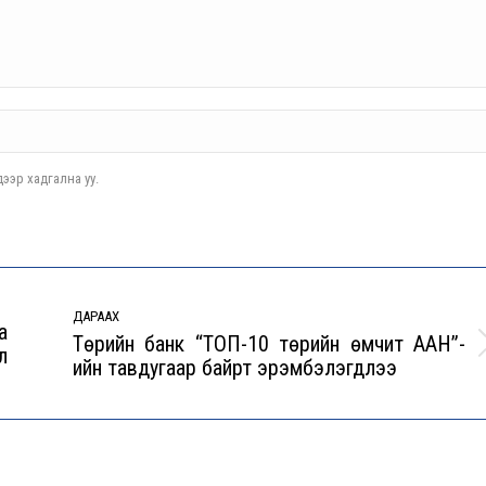
ээр хадгална уу.
ДАРААХ
а
Төрийн банк “ТОП-10 төрийн өмчит ААН”-
л
Next
ийн тавдугаар байрт эрэмбэлэгдлээ
post: