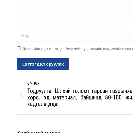
Name *
Дараагийн удаа сэтгэгдэл бичихийн тулд өөрийн нэр, имэйл хөтөч д
Сэтгэгдэл оруулах
Post
navigation
ӨМНӨХ
Тодруулга: Шүлхий голомт гарсан газрынха
хөрс, эд материал, байшинд 80-100 жи
Previous
хадгалагддаг
post:
Холбоотой мэдээ