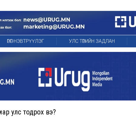
ӨРӨГ НЭВТРҮҮЛЭГ
УЛС ТӨРИЙН ЗАДЛАН
мар улс тодрох вэ?