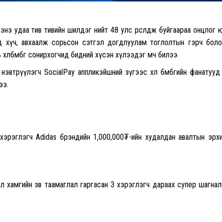
энэ удаа тив тивийн шилдэг нийт 48 улс өрсөлдөж буйгаараа онцлог 
рд хүч, авхаалж сорьсон сэтгэл догдлуулам тоглолтын гэрч бол
нь хөлбөмбөг сонирхогчид бидний хүсэн хүлээдэг мөч билээ.
эвтрүүлэгч SocialPay аппликэйшний зүгээс хөл бөмбөгийн фанатууд
ээ.
 хэрэглэгч Adidas брэндийн 1,000,000₮-ийн худалдан авалтын эрх
л хамгийн зөв таамаглал гаргасан 3 хэрэглэгч дараах супер шагна