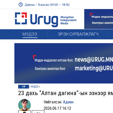
Даваа – Баасан 09:00 – 18:00
МЭДЭЭ
ЭРЭН СУРВАЛЖЛАГЧ
НҮҮР
»
МЭДЭЭ
»
23 дахь “Алтан дагина”-ын эзнээр я
Нийтэлсэн:
Админ
2026.06.17 16:12