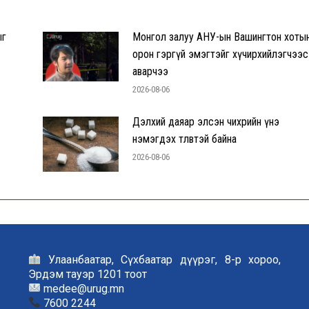
ыг
Монгол залуу АНУ-ын Вашингтон хоты
орон гэргүй эмэгтэйг хүчирхийлэгчээс
аварчээ
2026-08-06
Дэлхий даяар элсэн чихрийн үнэ
нэмэгдэх төлөвтэй байна
2026-08-06
Улаанбаатар, Сүхбаатар дүүрэг, 8-р хороо,
Эрдэм тауэр 1201 тоот
medee@urug.mn
7600 2244