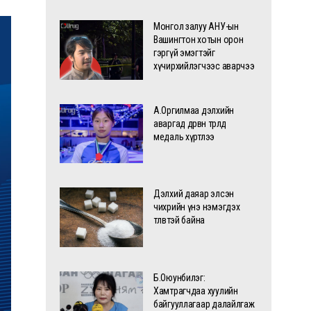
Монгол залуу АНУ-ын
Вашингтон хотын орон
гэргүй эмэгтэйг
хүчирхийлэгчээс аварчээ
А.Оргилмаа дэлхийн
аваргад дөрвөн төрөлд
медаль хүртлээ
Дэлхий даяар элсэн
чихрийн үнэ нэмэгдэх
төлөвтэй байна
Б.Оюунбилэг:
Хамтрагчдаа хуулийн
байгууллагаар далайлгаж