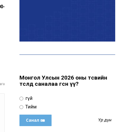
0-
Өнөөдөр цахилгаан
хязгаарлах байршил
“Явуулын оффис” өнөөдөр
“Нарантуул” ОУХТ-д
ажиллана
Монгол Улсын 2026 оны төсвийн
төсөлд саналаа өгсөн үү?
ага
Н.Номтойбаяр:
Өвөлжилтийн бэлтгэлд
Үгүй
зориулж Дорнод аймгийн
Онцгой комисст 50 тонн
Тийм
шатахуун олгоно
Үр дүн
Хэт халалтаас