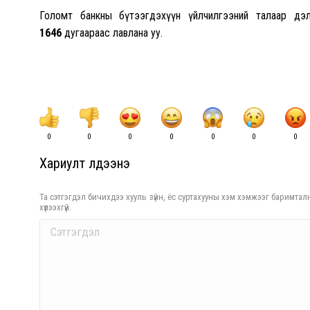
Голомт банкны бүтээгдэхүүн үйлчилгээний талаар дэ
1646
дугаараас лавлана уу.
0
0
0
0
0
0
0
Хариулт үлдээнэ үү
Та сэтгэгдэл бичихдээ хууль зүйн, ёс суртахууны хэм хэмжээг баримталн
хүлээхгүй.
Comment