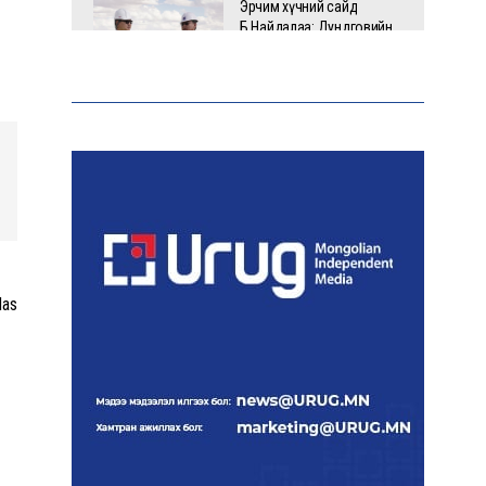
Эрчим хүчний сайд
Б.Найдалаа: Дундговийн
эрчим хүчний томоохон
төслүүдэд дэмжлэг
үзүүлнэ
Давхардсан
зохицуулалтыг бууруулах
хүрээнд 83 дүрэм, журмыг
цуцалжээ
Өчигдөр 102 тусгай дугаарт
das
2321 дуудлага, мэдээлэл
бүртгэгджээ
Монголын шигшээ баг
Японд хамтарсан
бэлтгэлд оролцоно