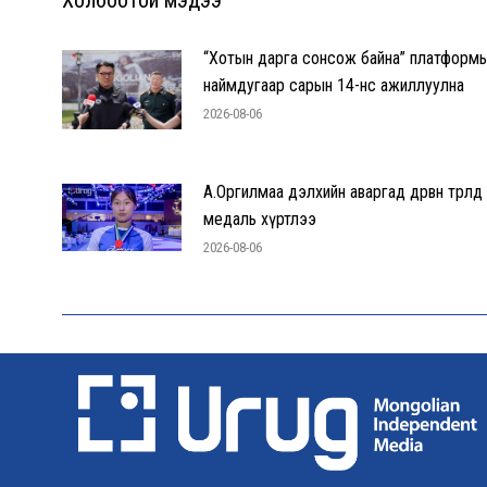
“Хотын дарга сонсож байна” платформ
наймдугаар сарын 14-нөөс ажиллуулна
2026-08-06
А.Оргилмаа дэлхийн аваргад дөрвөн төрөлд
медаль хүртлээ
2026-08-06