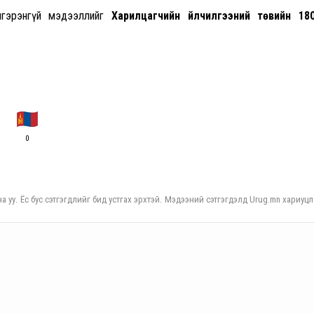
лгэрэнгүй мэдээллийг
Харилцагчийн үйлчилгээний төвийн 180
0
а уу. Ёс бус сэтгэгдлийг бид устгах эрхтэй. Мэдээний сэтгэгдэлд Urug.mn хариуцл