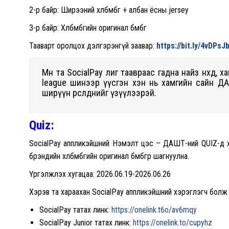
2-р байр: Ширээний хөлбөмбөг + албан ёсны jersey
3-р байр: Хөлбөмбөгийн оригинал бөмбөг
Тааварт оролцох дэлгэрэнгүй заавар:
https://bit.ly/4vDPsJ
Мөн та SocialPay лиг таавраас гадна найз нөхөд, х
league шинээр үүсгэн хэн нь хамгийн сайн ДА
ширүүн өрсөлдөөнийг үзүүлээрэй.
Quiz
:
SocialPay аппликэйшний Нэмэлт цэс – ДАШТ-ний QUIZ-д х
брэндийн хөлбөмбөгийн оригинал бөмбөгөөр шагнуулна.
Үргэлжлэх хугацаа: 2026.06.19-2026.06.26
Хэрэв та хараахан SocialPay аппликэйшний хэрэглэгч болж
SocialPay татах линк:
https://onelink.t6o/av6mqy
SocialPay Junior татах линк:
https://onelink.to/cupyhz