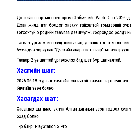
Дэлхийн спортын ноён оргил Хөлбөмбөгийн World Cup 2026-д 
Дөрвөн жилд нэг болдог энэхүү гайхалтай тэмцээний ху
зогсохгүй өөр өөрсдийн таамгаа дэвшүүлж, хоорондоо өрсөлдөх 
Тэгвэл үргэлж инновац шингэсэн, дэвшилтэт технологийг н
бүхэндээ зориулан “Дэлхийн аваргын таавар”-ыг нэвтрүүлл
Таавар 2 үе шаттай үргэлжлэх бөгөөд шат бүр шагналтай.
Хэсгийн шат
:
2026.06.18 хүртэл хамгийн оновчтой таамаг гаргасан нэг
бичгийн эзэн болно.
Хасагдах шат
:
Хасагдах шатнаас эхлэн Алтан дагинын эзэн тодрох хүртэ
эзэд болно.
1-р байр: PlayStation 5 Pro