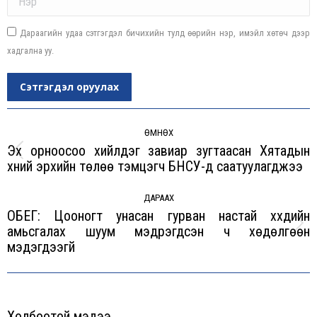
Дараагийн удаа сэтгэгдэл бичихийн тулд өөрийн нэр, имэйл хөтөч дээр
хадгална уу.
Сэтгэгдэл оруулах
Post
navigation
ӨМНӨХ
Эх орноосоо хийлдэг завиар зугтаасан Хятадын
Previous
хүний эрхийн төлөө тэмцэгч БНСУ-д саатуулагджээ
post:
ДАРААХ
ОБЕГ: Цооногт унасан гурван настай хүүхдийн
амьсгалах шуум мэдрэгдсэн ч хөдөлгөөн
Next
мэдэгдээгүй
post:
Холбоотой мэдээ