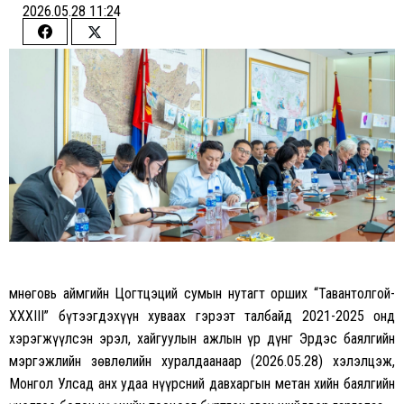
2026.05.28 11:24
Share
Share
on
on
Facebook
Twitter
Өмнөговь аймгийн Цогтцэций сумын нутагт орших “Тавантолгой-
XXXIII” бүтээгдэхүүн хуваах гэрээт талбайд 2021-2025 онд
хэрэгжүүлсэн эрэл, хайгуулын ажлын үр дүнг Эрдэс баялгийн
мэргэжлийн зөвлөлийн хуралдаанаар (2026.05.28) хэлэлцэж,
Монгол Улсад анх удаа нүүрсний давхаргын метан хийн баялгийн