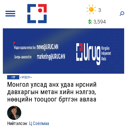
3
Sea
$:
3,594
НҮҮР
»
МЭДЭЭ
»
Монгол улсад анх удаа нүүрсний
давхаргын метан хийн үнэлгээ,
нөөцийн тооцоог бүртгэн авлаа
Нийтэлсэн:
Ц.Соёлмаа