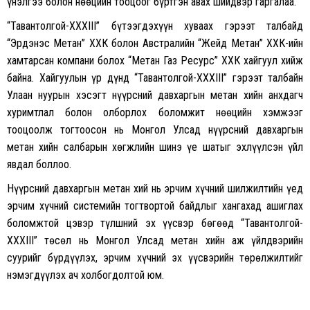
үнэлгээ болон нөөцийн тооцоог бүртгэн авах шийдвэр гаргалаа.
“Тавантолгой-XXXIII” бүтээгдэхүүн хуваах гэрээт талбайд
“Эрдэнэс Метан” ХХК болон Австралийн “Жейд Метан” ХХК-ийн
хамтарсан компани болох “Метан Газ Ресурс” ХХК хайгуул хийж
байна. Хайгуулын үр дүнд “Тавантолгой-XXXIII” гэрээт талбайн
Улаан нуурын хэсэгт нүүрсний давхаргын метан хийн анхдагч
хуримтлал болон олборлох боломжит нөөцийн хэмжээг
тооцоолж тогтоосон нь Монгол Улсад нүүрсний давхаргын
метан хийн салбарын хөгжлийн шинэ үе шатыг эхлүүлсэн үйл
явдал боллоо.
Нүүрсний давхаргын метан хий нь эрчим хүчний шилжилтийн үед
эрчим хүчний системийн тогтвортой байдлыг хангахад ашиглах
боломжтой цэвэр түлшний эх үүсвэр бөгөөд “Тавантолгой-
XXXIII” төсөл нь Монгол Улсад метан хийн аж үйлдвэрийн
суурийг бүрдүүлэх, эрчим хүчний эх үүсвэрийн төрөлжилтийг
нэмэгдүүлэх ач холбогдолтой юм.