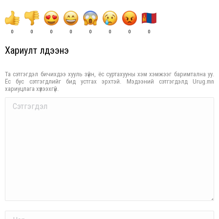
0
0
0
0
0
0
0
0
Хариулт үлдээнэ үү
Та сэтгэгдэл бичихдээ хууль зүйн, ёс суртахууны хэм хэмжээг баримтална уу.
Ёс бус сэтгэгдлийг бид устгах эрхтэй. Мэдээний сэтгэгдэлд Urug.mn
хариуцлага хүлээхгүй.
Comment
Name *