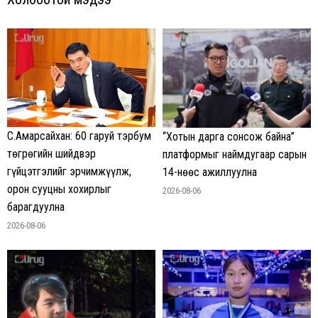
С.Амарсайхан: 60 гаруй тэрбум
“Хотын дарга сонсож байна”
төгрөгийн шийдвэр
платформыг наймдугаар сарын
гүйцэтгэлийг эрчимжүүлж,
14-нөөс ажиллуулна
орон сууцны хохирлыг
2026-08-06
барагдуулна
2026-08-06