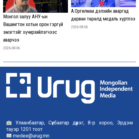
А.Оргилмаа дэлхийн аваргад
Монгол залуу АНУ-ын
дөрвөн төрөлд медаль хүртлээ
Вашингтон хотын орон гэргүй
2026-08-06
эмэгтэйг хүчирхийлэгчээс
аварчээ
2026-08-06
Улаанбаатар, Сүхбаатар дүүрэг, 8-р хороо, Эрдэм
тауэр 1201 тоот
medee@urug.mn