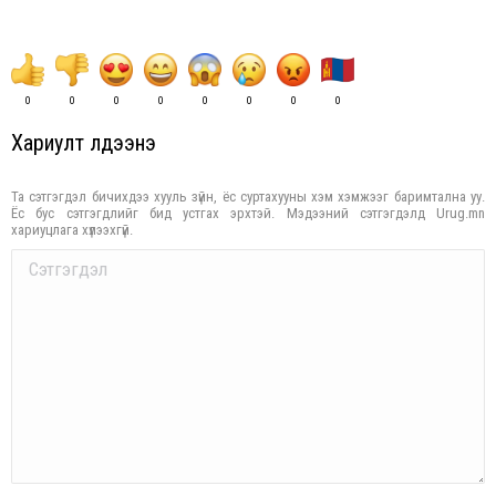
0
0
0
0
0
0
0
0
Хариулт үлдээнэ үү
Та сэтгэгдэл бичихдээ хууль зүйн, ёс суртахууны хэм хэмжээг баримтална уу.
Ёс бус сэтгэгдлийг бид устгах эрхтэй. Мэдээний сэтгэгдэлд Urug.mn
хариуцлага хүлээхгүй.
Comment