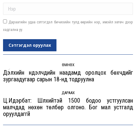
Name *
Дараагийн удаа сэтгэгдэл бичихийн тулд өөрийн нэр, имэйл хөтөч дээр
хадгална уу.
Сэтгэгдэл оруулах
Post
navigation
ӨМНӨХ
Дэлхийн нүүдэлчдийн наадамд оролцох бөхчүүдийг
Previous
зургаадугаар сарын 18-нд тодруулна
post:
ДАРААХ
Ц.Идэрбат: Шүлхийтэй 1500 бодоо устгуулсан
малчдад нөхөн төлбөр олгоно. Бог мал устгалд
Next
оруулдаггүй
post: