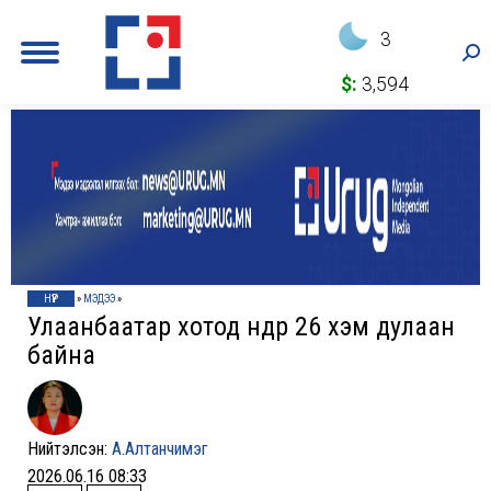
3
Sea
$:
3,594
НҮҮР
»
МЭДЭЭ
»
Улаанбаатар хотод өнөөдөр 26 хэм дулаан
байна
Нийтэлсэн:
А.Алтанчимэг
2026.06.16 08:33