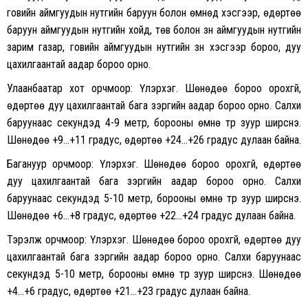
говийн аймгуудын нутгийн баруун болон өмнөд хэсгээр, өдөртөө
баруун аймгуудын нутгийн хойд, төв болон зүүн аймгуудын нутгийн
зарим газар, говийн аймгуудын нутгийн зүүн хэсгээр бороо, дуу
цахилгаантай аадар бороо орно.
Улаанбаатар хот орчмоор: Үүлэрхэг. Шөнөдөө бороо орохгүй,
өдөртөө дуу цахилгаантай бага зэргийн аадар бороо орно. Салхи
баруунаас секундэд 4-9 метр, борооны өмнө түр зуур ширүүснэ.
Шөнөдөө +9…+11 градус, өдөртөө +24…+26 градус дулаан байна.
Багануур орчмоор: Үүлэрхэг. Шөнөдөө бороо орохгүй, өдөртөө
дуу цахилгаантай бага зэргийн аадар бороо орно. Салхи
баруунаас секундэд 5-10 метр, борооны өмнө түр зуур ширүүснэ.
Шөнөдөө +6…+8 градус, өдөртөө +22…+24 градус дулаан байна.
Тэрэлж орчмоор: Үүлэрхэг. Шөнөдөө бороо орохгүй, өдөртөө дуу
цахилгаантай бага зэргийн аадар бороо орно. Салхи баруунаас
секундэд 5-10 метр, борооны өмнө түр зуур ширүүснэ. Шөнөдөө
+4…+6 градус, өдөртөө +21…+23 градус дулаан байна.