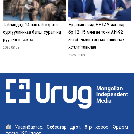
Тайландад 14 настай сурагч
Ерөнхий сайд БНХАУ-аас сар
сургуулийнхаа багш, сурагчид
бүр 12-15 мянган тонн АИ-92
руу гал нээжээ
автобензин тогтмол нийлүүлэх
хүсэлт тавилаа
2026-08-08
2026-08-08
Улаанбаатар, Сүхбаатар дүүрэг, 8-р хороо, Эрдэм
тауэр 1201 тоот