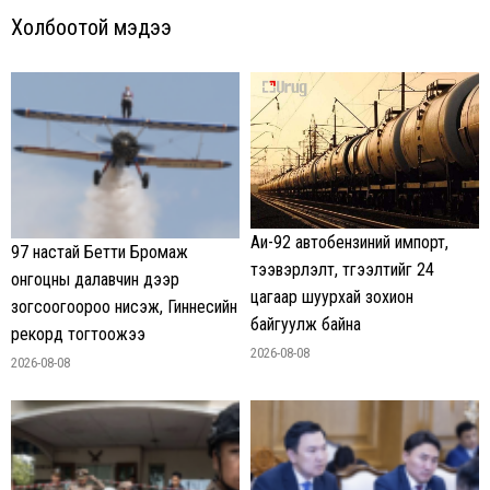
Холбоотой мэдээ
Аи-92 автобензиний импорт,
97 настай Бетти Бромаж
тээвэрлэлт, түгээлтийг 24
онгоцны далавчин дээр
цагаар шуурхай зохион
зогсоогоороо нисэж, Гиннесийн
байгуулж байна
рекорд тогтоожээ
2026-08-08
2026-08-08