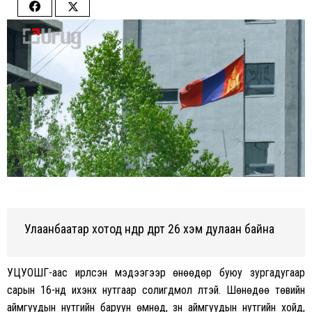
Share
Share
on
on
Facebook
Twitter
Улаанбаатар хотод өнөөдөр өдөртөө 26 хэм дулаан байна
УЦУОШГ-аас ирүүлсэн мэдээгээр өнөөдөр буюу зургадугаар
сарын 16-нд ихэнх нутгаар солигдмол үүлтэй. Шөнөдөө төвийн
аймгуудын нутгийн баруун өмнөд, зүүн аймгуудын нутгийн хойд,