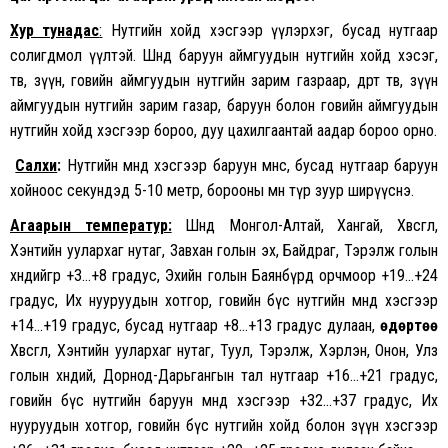
Хур тунадас
:
Нутгийн хойд хэсгээр үүлэрхэг, бусад нутгаар
солигдмол үүлтэй. Шөнөдөө баруун аймгуудын нутгийн хойд хэсэг,
төв, зүүн, говийн аймгуудын нутгийн зарим газраар, өдөртөө төв, зүүн
аймгуудын нутгийн зарим газар, баруун болон говийн аймгуудын
нутгийн хойд хэсгээр бороо, дуу цахилгаантай аадар бороо орно.
Салхи
:
Нутгийн өмнөд хэсгээр баруун өмнөөс, бусад нутгаар баруун
хойноос секундэд 5-10 метр, борооны өмнө түр зуур ширүүснэ.
Агаарын температур:
Шөнөдөө Монгол-Алтай, Хангай, Хөвсгөл,
Хэнтийн уулархаг нутаг, Завхан голын эх, Байдраг, Тэрэлж голын
хөндийгөөр +3…+8 градус, Эхийн голын Баянбүрд орчмоор +19…+24
градус, Их нууруудын хотгор, говийн бүс нутгийн өмнөд хэсгээр
+14…+19 градус, бусад нутгаар +8…+13 градус дулаан,
өдөртөө
Хөвсгөл, Хэнтийн уулархаг нутаг, Туул, Тэрэлж, Хэрлэн, Онон, Улз
голын хөндий, Дорнод-Дарьгангын тал нутгаар +16…+21 градус,
говийн бүс нутгийн баруун өмнөд хэсгээр +32…+37 градус, Их
нууруудын хотгор, говийн бүс нутгийн хойд болон зүүн хэсгээр