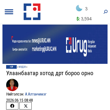
3
Sea
$:
3,594
НҮҮР
»
МЭДЭЭ
»
Улаанбаатар хотод өдөртөө бороо орно
Нийтэлсэн:
А.Алтанчимэг
2026.06.15 08:48
Share
Share