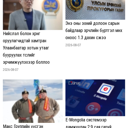
Энэ оны эхний долоон сарын
байдлаар зөрчлийн бүртгэл өмнөх
Нийслэл болон хөрөнгө
оноос 1.3 дахин өсжээ
оруулагчидтай хамтран
2026-08-07
Улаанбаатар хотын утааг
бууруулах төслийг
эрчимжүүлэхээр боллоо
2026-08-07
E-Mongolia системээр
Макс Группийн үүсгэн
дамжуулан 2.9 сая гаруй