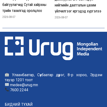
байгуулагчид Сутай хайрхны
нийгмийн даатгалын цахим
төрийн тахилгад оролцлоо
үйлчилгээг иргэдэд хүргэлээ
2026-08-07
2026-08-07
Улаанбаатар, Сүхбаатар дүүрэг, 8-р хороо, Эрдэм
тауэр 1201 тоот
medee@urug.mn
7600 2244
БИДНИЙ ТУХАЙ