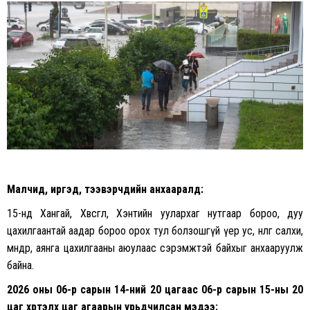
on
on
Facebook
Twitter
Малчид, иргэд, тээвэрчдийн анхааралд:
15-нд Хангай, Хөвсгөл, Хэнтийн уулархаг нутгаар бороо, дуу
цахилгаантай аадар бороо орох тул болзошгүй үер ус, нөөлөг салхи,
мөндөр, аянга цахилгааны аюулаас сэрэмжтэй байхыг анхааруулж
байна.
2026 оны 06-р сарын 14-ний 20 цагаас 06-р сарын 15-ны 20
цаг хүртэлх
цаг агаарын урьдчилсан мэдээ: