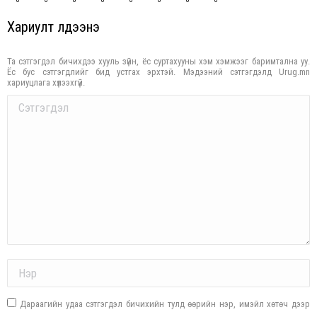
Хариулт үлдээнэ үү
Та сэтгэгдэл бичихдээ хууль зүйн, ёс суртахууны хэм хэмжээг баримтална уу.
Ёс бус сэтгэгдлийг бид устгах эрхтэй. Мэдээний сэтгэгдэлд Urug.mn
хариуцлага хүлээхгүй.
Comment
Name *
Дараагийн удаа сэтгэгдэл бичихийн тулд өөрийн нэр, имэйл хөтөч дээр