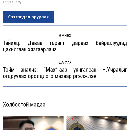
хадгална уу.
Сэтгэгдэл оруулах
Post
navigation
ӨМНӨХ
Танилц: Даваа гарагт дараах байршлуудад
Previous
цахилгаан хязгаарлана
post:
ДАРААХ
Тойм анализ: “Мах”-аар уянгалсан Н.Учралыг
Next
огцруулах оролдлого махаар үргэлжлэв
post:
Холбоотой мэдээ