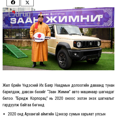
Share
Share
on
on
Facebook
Twitter
Жил бүрийн Үндэсний Их Баяр Наадмын долоогийн даваанд тунан
барилдаж, давсан бөхийг “Заан Жимни” авто машинаар шагнадаг
билээ. “Бридж Корпорац” нь 2020 оноос эхлэн энэхүү шагналыг
гардуулж байгаа бөгөөд
2020 онд Архангай аймгийн Цэнхэр сумын харьяат улсын