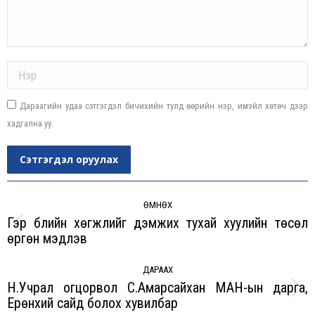
Name *
Дараагийн удаа сэтгэгдэл бичихийн тулд өөрийн нэр, имэйл хөтөч дээр
хадгална уу.
Сэтгэгдэл оруулах
Post
navigation
ӨМНӨХ
Гэр бүлийн хөгжлийг дэмжих тухай хуулийн төсөл
Previous
өргөн мэдүүлэв
post:
ДАРААХ
Н.Учрал огцорвол С.Амарсайхан МАН-ын дарга,
Next
Ерөнхий сайд болох хувилбар
post: