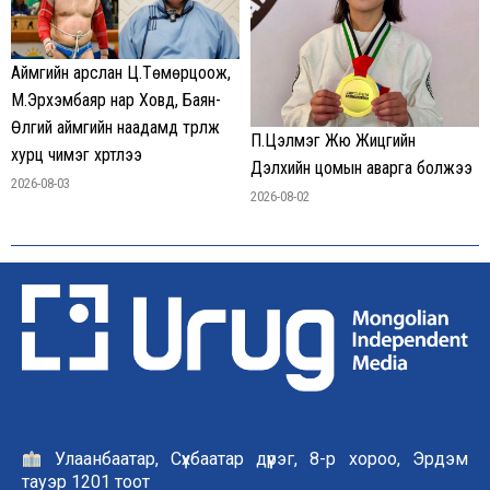
Аймгийн арслан Ц.Төмөрцоож,
М.Эрхэмбаяр нар Ховд, Баян-
Өлгий аймгийн наадамд түрүүлж
П.Цэлмэг Жюү Жицүгийн
хурц чимэг хүртлээ
Дэлхийн цомын аварга болжээ
2026-08-03
2026-08-02
Улаанбаатар, Сүхбаатар дүүрэг, 8-р хороо, Эрдэм
тауэр 1201 тоот