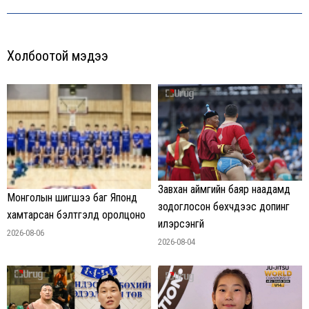
Холбоотой мэдээ
Завхан аймгийн баяр наадамд
Монголын шигшээ баг Японд
зодоглосон бөхчүүдээс допинг
хамтарсан бэлтгэлд оролцоно
илэрсэнгүй
2026-08-06
2026-08-04