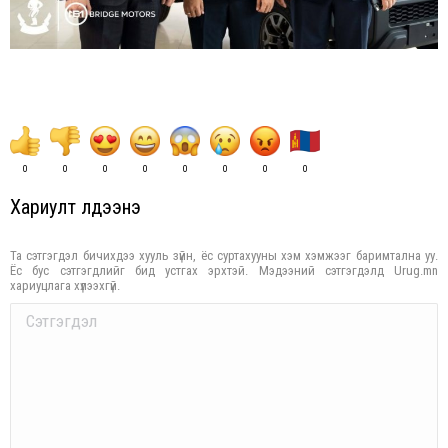
0
0
0
0
0
0
0
0
Хариулт үлдээнэ үү
Та сэтгэгдэл бичихдээ хууль зүйн, ёс суртахууны хэм хэмжээг баримтална уу.
Ёс бус сэтгэгдлийг бид устгах эрхтэй. Мэдээний сэтгэгдэлд Urug.mn
хариуцлага хүлээхгүй.
Comment