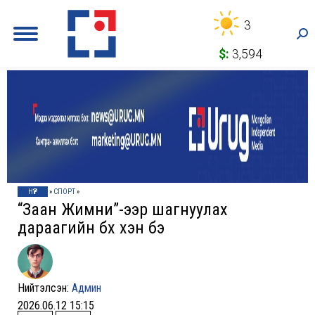
3
Sea
$:
3,594
НҮҮР
»
СПОРТ
»
“Заан Жимни”-ээр шагнуулах
дараагийн бөх хэн бэ
Нийтэлсэн:
Админ
2026.06.12 15:15