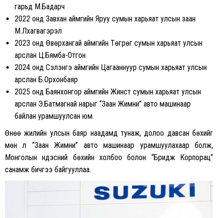
гарьд М.Бадарч
2022 онд Завхан аймгийн Яруу сумын харьяат улсын заан
М.Лхагвагэрэл
2023 онд Өвөрхангай аймгийн Төгрөг сумын харьяат улсын
арслан Ц.Бямба-Отгон
2024 онд Сэлэнгэ аймгийн Цагааннуур сумын харьяат улсын
арслан Б.Орхонбаяр
2025 онд Баянхонгор аймгийн Жинст сумын харьяат улсын
арслан Э.Батмагнай нарыг “Заан Жимни” авто машинаар
байлан урамшуулсан юм.
Өнөө жилийн улсын баяр наадамд тунаж, долоо давсан бөхийг
мөн л “Заан Жимни” авто машинаар урамшуулахаар болж,
Монголын үндэсний бөхийн холбоо болон “Бридж Корпорац”
санамж бичгээ байгууллаа.