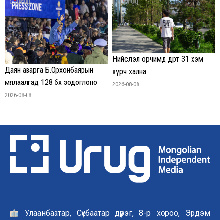
Нийслэл орчимд өдөртөө 31 хэм
Даян аварга Б.Орхонбаярын
хүрч хална
мялаалгад 128 бөх зодоглоно
2026-08-08
2026-08-08
Улаанбаатар, Сүхбаатар дүүрэг, 8-р хороо, Эрдэм