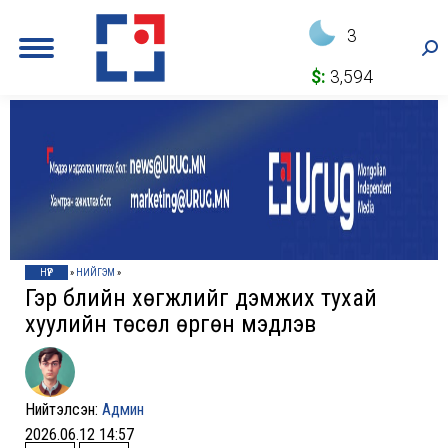
3
Sea
$:
3,594
НҮҮР
»
НИЙГЭМ
»
Гэр бүлийн хөгжлийг дэмжих тухай
хуулийн төсөл өргөн мэдүүлэв
Нийтэлсэн:
Админ
2026.06.12 14:57