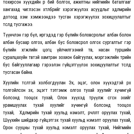
тохирсон хүүхдийн өрөө бий болгох, ажилтны нийгмийн баталгааг
хангахад чиглэсэн хөтөлбөрийг хэрэгжүүлэх асуудлыг хөдөлмөрийн
дотоод хэм хэмжээндээ тусган хэрэгжүүлэх зохицуулалтыг
төсөлд тусгажээ.
Түүнчлэн гэр бүл, иргэдэд гэр бүлийн боловсролыг албан болон
албан бусаар олгох, албан бус боловсрол олгох сургалтыг гэр
бүлийн хөгжлийн цогц үйлчилгээний төв, насан туршийн
суралцахуйн төвтэй хамтран зохион байгуулах, мэргэжлийн төрийн
бус байгууллагаар гэрээлэн гүйцэтгүүлэх зохицуулалтыг төсөлд
тусгасан байна.
Хуулийн төсөлтэй холбогдуулан Эх, эцэг, олон хүүхэдтэй өрх
толгойлсон эх, эцэгт тэтгэмж олгох тухай хуулийг хүчингүй
болсонд тооцох тухай, Олон хүүхэд төрүүлж өсгөсөн эхийг
урамшуулах тухай хуулийг хүчингүй болсонд тооцох
тухай, Хөдөлмөрийн тухай хуульд нэмэлт, өөрчлөлт оруулах тухай,
Шүүхийн шийдвэр гүйцэтгэх тухай хуульд нэмэлт оруулах тухай,
Орон сууцны тухай хуульд нэмэлт оруулах тухай, Нийгмийн