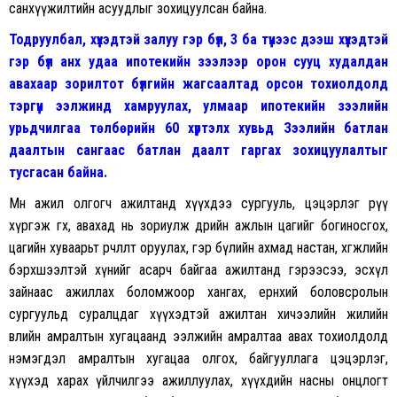
санхүүжилтийн асуудлыг зохицуулсан байна.
Тодруулбал, хүүхэдтэй залуу гэр бүл, 3 ба түүнээс дээш хүүхэдтэй
гэр бүл анх удаа ипотекийн зээлээр орон сууц худалдан
авахаар зорилтот бүлгийн жагсаалтад орсон тохиолдолд
тэргүүн ээлжинд хамруулах, улмаар ипотекийн зээлийн
урьдчилгаа төлбөрийн 60 хүртэлх хувьд Зээлийн батлан
даалтын сангаас батлан даалт гаргах зохицуулалтыг
тусгасан байна.
Мөн ажил олгогч ажилтанд хүүхдээ сургууль, цэцэрлэг рүү
хүргэж өгөх, авахад нь зориулж өдрийн ажлын цагийг богиносгох,
цагийн хуваарьт өөрчлөлт оруулах, гэр бүлийн ахмад настан, хөгжлийн
бэрхшээлтэй хүнийг асарч байгаа ажилтанд гэрээсээ, эсхүл
зайнаас ажиллах боломжоор хангах, ерөнхий боловсролын
сургуульд суралцдаг хүүхэдтэй ажилтан хичээлийн жилийн
өвлийн амралтын хугацаанд ээлжийн амралтаа авах тохиолдолд
нэмэгдэл амралтын хугацаа олгох, байгууллага цэцэрлэг,
хүүхэд харах үйлчилгээ ажиллуулах, хүүхдийн насны онцлогт