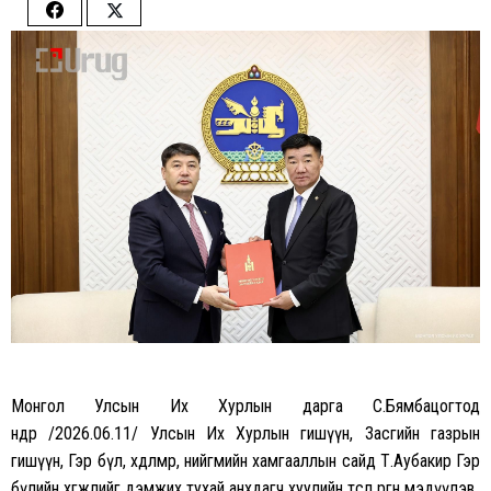
Share
Share
on
on
Facebook
Twitter
Монгол Улсын Их Хурлын дарга С.Бямбацогтод
өнөөдөр /2026.06.11/ Улсын Их Хурлын гишүүн, Засгийн газрын
гишүүн, Гэр бүл, хөдөлмөр, нийгмийн хамгааллын сайд Т.Аубакир Гэр
бүлийн хөгжлийг дэмжих тухай анхдагч хуулийн төсөл өргөн мэдүүлэв.