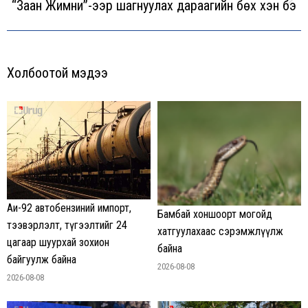
“Заан Жимни”-ээр шагнуулах дараагийн бөх хэн бэ
Next
post:
Холбоотой мэдээ
Аи-92 автобензиний импорт,
Бамбай хоншоорт могойд
тээвэрлэлт, түгээлтийг 24
хатгуулахаас сэрэмжлүүлж
цагаар шуурхай зохион
байна
байгуулж байна
2026-08-08
2026-08-08