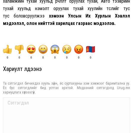
халамжийн тухай хуульд өөрчлөлт оруулах тухай, Авто тээврийн
тухай хуульд нэмэлт оруулах тухай хуулийн төслийг тус
тус боловсруулжээ
хэмээн Улсын Их Хурлын Хэвлэл
мэдээлэл, олон нийттэй харилцах газраас мэдээлэв.
0
0
0
0
0
0
0
0
Хариулт үлдээнэ үү
Та сэтгэгдэл бичихдээ хууль зүйн, ёс суртахууны хэм хэмжээг баримтална уу.
Ёс бус сэтгэгдлийг бид устгах эрхтэй. Мэдээний сэтгэгдэлд Urug.mn
хариуцлага хүлээхгүй.
Comment