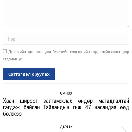
Name *
Дараагийн удаа сэтгэгдэл бичихийн тулд өөрийн нэр, имэйл хөтөч дээр
хадгална уу.
Сэтгэгдэл оруулах
Post
navigation
ӨМНӨХ
Хаан ширээг залгамжлах өндөр магадлалтай
гэгдэж байсан Тайландын гүнж 47 насандаа өөд
Previous
болжээ
post:
ДАРААХ