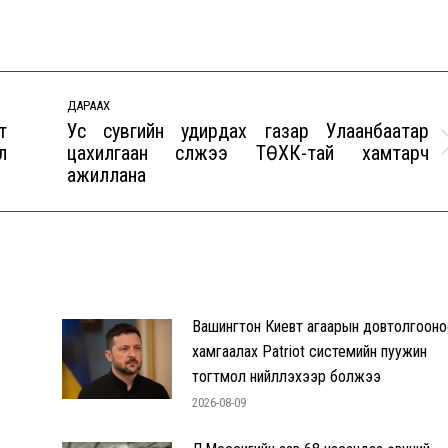
ДАРААХ
т
Ус сувгийн удирдах газар Улаанбаатар
л
цахилгаан сүлжээ ТӨХК-тай хамтарч
Next
ажиллана
post:
Вашингтон Киевт агаарын довтолгооно
хамгаалах Patriot системийн пуужин
тогтмол нийлүүлэхээр болжээ
2026-08-09