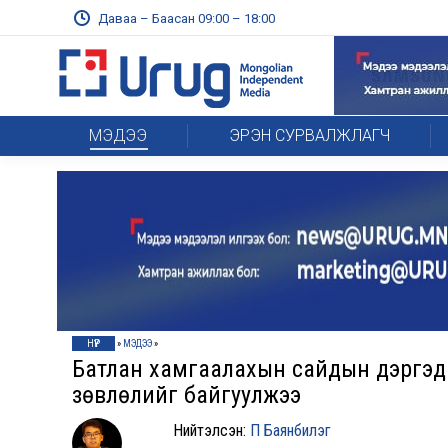
Даваа – Баасан 09:00 – 18:00
МЭДЭЭ
ЭРЭН СУРВАЛЖЛАГЧ
НҮҮР
»
МЭДЭЭ
»
Батлан хамгаалахын сайдын дэргэд з
зөвлөлийг байгуулжээ
Нийтэлсэн:
П Баянбилэг