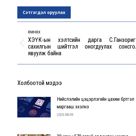
Сэтгэгдэл оруулах
Post
navigation
ӨМНӨХ
ХЭҮК-ын хэлтсийн дарга С.Ганзориг
сахилгын шийтгэл оногдуулах сонсго
Previous
явуулж байна
post:
Холбоотой мэдээ
Нийслэлийн цэцэрлэгийн цахим бүртгэл
маргааш эхэлнэ
2026-08-09