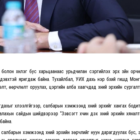
лт болон хүнлэг бус харьцаанаас урьдчилан сэргийлэх эрх зүйн орч
дэвхтэй яригдаж байна. Тухайлбал, УИХ дахь нэр бүхий гишүүд Мон
лт, өөрчлөлт оруулах, цэргийн алба хаагчдад хүний эрхийн сургал
дахыг хүлээлгүйгээр, салбарын хэмжээнд хүний эрхийг хангах боди
алахын сайдын шийдвэрээр “Зэвсэгт хүчин дэх хүний эрхийн хянал
байна.
салбарын хэмжээнд хүний эрхийн зөрчлийг нуун дарагдуулах бус, 