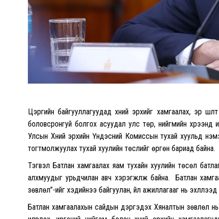
Цэргийн байгууллагуудад хүний эрхийг хамгаалах, эрүү шүү
боловсронгуй болгох асуудал улс төр, нийгмийн хүрээнд и
Улсын Хүний эрхийн Үндэсний Комиссын тухай хуульд нэмэ
тогтмолжуулах тухай хуулийн төслийг өргөн бариад байна.
Тэгвэл Батлан хамгаалах яам тухайн хуулийн төсөл батлаг
алхмуудыг урьдчилан авч хэрэгжүүлж байна. Батлан хамга
зөвлөл”-ийг хэдийнээ байгуулан, үйл ажиллагааг нь эхлүүлээд 
Батлан хамгаалахын сайдын дэргэдэх Хяналтын зөвлөл нь 