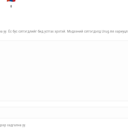
0
а уу. Ёс бус сэтгэгдлийг бид устгах эрхтэй. Мэдээний сэтгэгдэлд Urug.mn хариуцл
ээр хадгална уу.