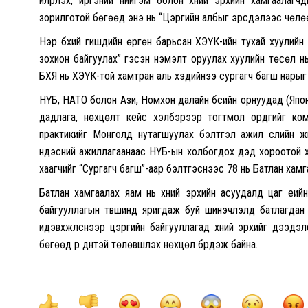
илрүүлэх, иргэний нийгэм болон хүний эрхийн хамгаала
зорилготой бөгөөд энэ нь “Цэргийн албыг эрсдэлээс чөлөө
Нэр бүхий гишүүдийн өргөн барьсан ХЭҮК-ийн тухай хуулийн
зохион байгуулах” гэсэн нэмэлт оруулах хуулийн төсөл 
БХЯ нь ХЭҮК-той хамтран аль хэдийнээ сургагч багш нарыг
НҮБ, НАТО болон Ази, Номхон далайн бүсийн орнуудад (Япон
дадлага, нөхцөлт кейс хэлбэрээр тогтмол ордгийг кома
практикийг Монголд нутагшуулах бэлтгэл ажил сүүлийн жи
үндэсний ажиллагаанаас НҮБ-ын холбогдох дэд хороотой 
хаагчийг “Сургагч багш”-аар бэлтгэснээс 78 нь Батлан хамг
Батлан хамгаалах яам нь хүний эрхийн асуудалд цаг үеий
байгууллагын түвшинд яригдаж буй шинэчлэлүүд батлагда
идэвхжүүлснээр цэргийн байгууллагад хүний эрхийг дээдэлс
бөгөөд үр дүнтэй төлөвшүүлэх нөхцөл бүрдэж байна.