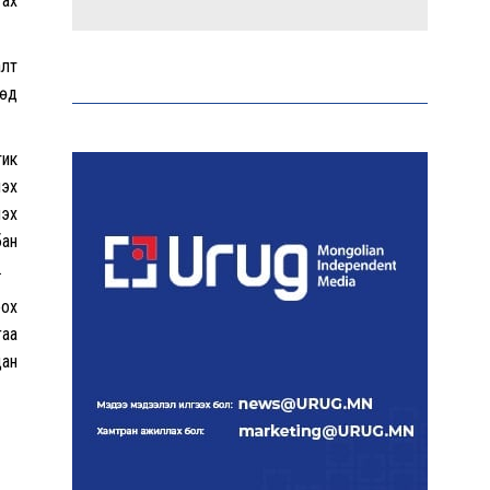
гах
Аи-92 автобензиний
алт
импорт, тээвэрлэлт,
түгээлтийг 24 цагаар
өөд
шуурхай зохион байгуулж
байна
тик
хүү
Тайландад 14 настай
лэх
сурагч сургуулийнхаа
бан
багш, сурагчид руу гал
нээжээ
.
оох
Ерөнхий сайд БНХАУ-аас
гаа
сар бүр 12-15 мянган тонн
дан
АИ-92 автобензин
тогтмол нийлүүлэх хүсэлт
тавилаа
Бамбай хоншоорт могойд