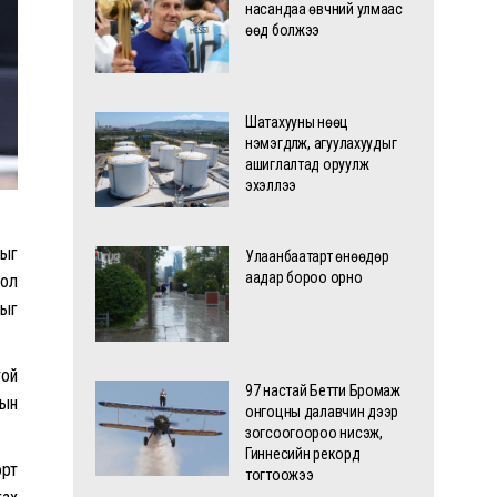
насандаа өвчний улмаас
өөд болжээ
Шатахууны нөөц
нэмэгдүүлж, агуулахуудыг
ашиглалтад оруулж
эхэллээ
ныг
Улаанбаатарт өнөөдөр
аадар бороо орно
гол
тыг
той
97 настай Бетти Бромаж
тын
онгоцны далавчин дээр
зогсоогоороо нисэж,
Гиннесийн рекорд
эрт
тогтоожээ