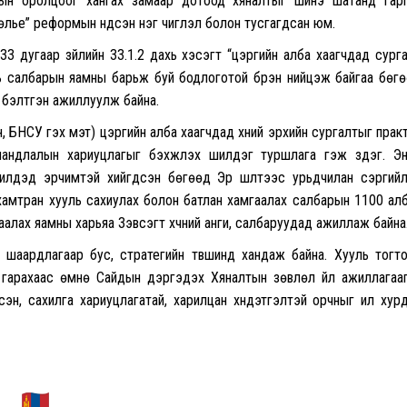
гчдын оролцоог хангах замаар дотоод хяналтыг шинэ шатанд гар
лье” реформын үндсэн нэг чиглэл болон тусгагдсан юм.
 33 дугаар зүйлийн 33.1.2 дахь хэсэгт “цэргийн алба хаагчдад сург
нь салбарын яамны барьж буй бодлоготой бүрэн нийцэж байгаа бөг
 бэлтгэн ажиллуулж байна.
, БНСУ гэх мэт) цэргийн алба хаагчдад хүний эрхийн сургалтыг прак
ндлалын хариуцлагыг бэхжүүлэх шилдэг туршлага гэж үздэг. Энэ
лүүдэд эрчимтэй хийгдсэн бөгөөд Эрүү шүүлтээс урьдчилан сэргий
хамтран хууль сахиулах болон батлан хамгаалах салбарын 1100 ал
аалах яамны харьяа Зэвсэгт хүчний анги, салбаруудад ажиллаж байна
н шаардлагаар бус, стратегийн түвшинд хандаж байна. Хууль тогт
н гарахаас өмнө Сайдын дэргэдэх Хяналтын зөвлөл үйл ажиллагаа
эн, сахилга хариуцлагатай, харилцан хүндэтгэлтэй орчныг илүү хур