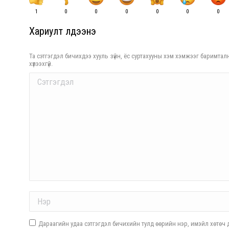
1
0
0
0
0
0
0
Хариулт үлдээнэ үү
Та сэтгэгдэл бичихдээ хууль зүйн, ёс суртахууны хэм хэмжээг баримталн
хүлээхгүй.
Comment
Name *
Дараагийн удаа сэтгэгдэл бичихийн тулд өөрийн нэр, имэйл хөтөч д