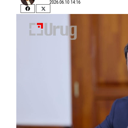
2026.06.10 14:16
Share
Share
on
on
Facebook
Twitter