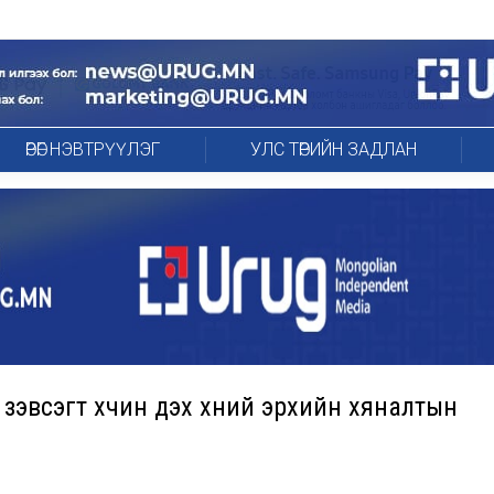
ӨРӨГ НЭВТРҮҮЛЭГ
УЛС ТӨРИЙН ЗАДЛАН
эвсэгт хүчин дэх хүний эрхийн хяналтын