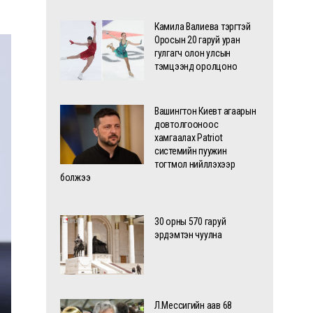
Камила Валиева тэргүүтэй
Оросын 20 гаруй уран
гулгагч олон улсын
тэмцээнд оролцоно
Вашингтон Киевт агаарын
довтолгооноос
хамгаалах Patriot
системийн пуужин
тогтмол нийлүүлэхээр
болжээ
30 орны 570 гаруй
эрдэмтэн чуулна
Л.Мессигийн аав 68