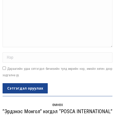
Name *
Дараагийн удаа сэтгэгдэл бичихийн тулд өөрийн нэр, имэйл хөтөч дээр
хадгална уу.
Сэтгэгдэл оруулах
Post
navigation
ӨМНӨХ
”Эрдэнэс Монгол” нэгдэл “POSCA INTERNATIONAL”