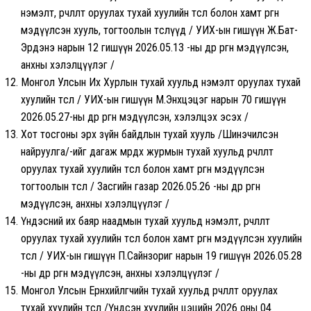
нэмэлт, өөрчлөлт оруулах тухай хуулийн төсөл болон хамт өргөн
мэдүүлсэн хууль, тогтоолын төслүүд / УИХ-ын гишүүн Ж.Бат-
Эрдэнэ нарын 12 гишүүн 2026.05.13 -ны өдөр өргөн мэдүүлсэн,
анхны хэлэлцүүлэг /
Монгол Улсын Их Хурлын тухай хуульд нэмэлт оруулах тухай
хуулийн төсөл / УИХ-ын гишүүн М.Энхцэцэг нарын 70 гишүүн
2026.05.27-ны өдөр өргөн мэдүүлсэн, хэлэлцэх эсэх /
Хот тосгоны эрх зүйн байдлын тухай хууль /Шинэчилсэн
найруулга/-ийг дагаж мөрдөх журмын тухай хуульд өөрчлөлт
оруулах тухай хуулийн төсөл болон хамт өргөн мэдүүлсэн
тогтоолын төсөл / Засгийн газар 2026.05.26 -ны өдөр өргөн
мэдүүлсэн, анхны хэлэлцүүлэг /
Үндэсний их баяр наадмын тухай хуульд нэмэлт, өөрчлөлт
оруулах тухай хуулийн төсөл болон хамт өргөн мэдүүлсэн хуулийн
төсөл / УИХ-ын гишүүн П.Сайнзориг нарын 19 гишүүн 2026.05.28
-ны өдөр өргөн мэдүүлсэн, анхны хэлэлцүүлэг /
Монгол Улсын Ерөнхийлөгчийн тухай хуульд өөрчлөлт оруулах
тухай хуулийн төсөл /Үндсэн хуулийн цэцийн 2026 оны 04