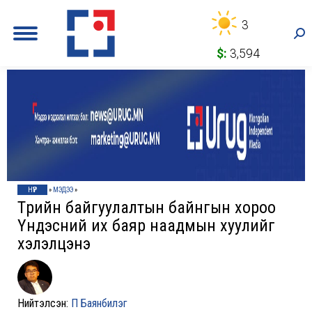
3
Sea
$:
3,594
НҮҮР
»
МЭДЭЭ
»
Төрийн байгуулалтын байнгын хороо
Үндэсний их баяр наадмын хуулийг
хэлэлцэнэ
Нийтэлсэн:
П Баянбилэг