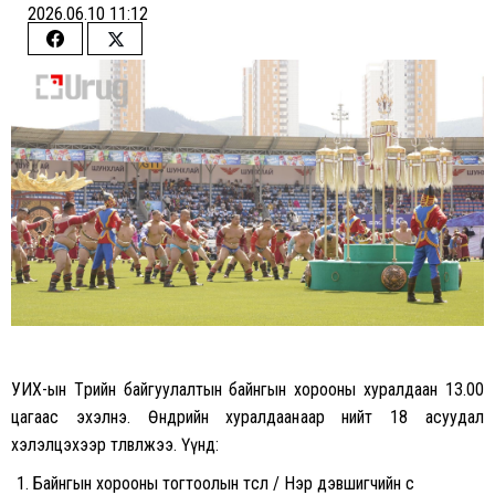
2026.06.10 11:12
Share
Share
on
on
Facebook
Twitter
УИХ-ын Төрийн байгуулалтын байнгын хорооны хуралдаан 13.00
цагаас эхэлнэ. Өнөөдрийн хуралдаанаар нийт 18 асуудал
хэлэлцэхээр төлөвлөжээ. Үүнд:
Байнгын хорооны тогтоолын төсөл / Нэр дэвшигчийн с