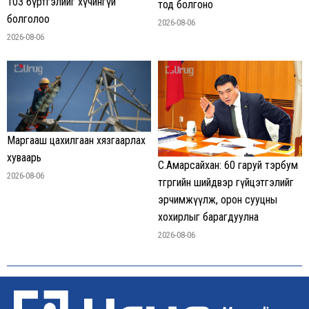
103 бүртгэлийг хүчингүй
тод болгоно
болголоо
2026-08-06
2026-08-06
Маргааш цахилгаан хязгаарлах
хуваарь
С.Амарсайхан: 60 гаруй тэрбум
2026-08-06
төгрөгийн шийдвэр гүйцэтгэлийг
эрчимжүүлж, орон сууцны
хохирлыг барагдуулна
2026-08-06