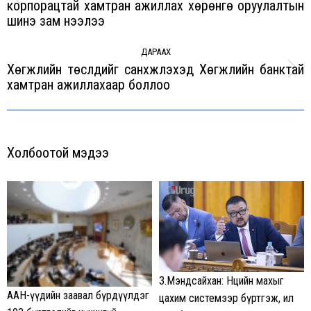
корпорацтай хамтран ажиллах хөрөнгө оруулалтын
Previous
шинэ зам нээлээ
post:
ДАРААХ
Хөгжлийн төслүүдийг санхүүжүүлэхэд Хөгжлийн банктай
Next
хамтран ажиллахаар боллоо
post:
Холбоотой мэдээ
З.Мэндсайхан: Нөөцийн махыг
ААН-үүдийн заавал бүрдүүлдэг
цахим системээр бүртгэж, ил