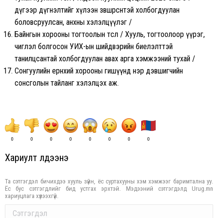
дүгээр дүгнэлтийг хүлээн зөвшөөрсөнтэй холбогдуулан
боловсруулсан, анхны хэлэлцүүлэг /
Байнгын хорооны тогтоолын төсөл / Хууль, тогтоолоор үүрэг,
чиглэл болгосон УИХ-ын шийдвэрийн биелэлттэй
танилцсантай холбогдуулан авах арга хэмжээний тухай /
Сонгуулийн ерөнхий хорооны гишүүнд нэр дэвшигчийн
сонсголын тайланг хэлэлцэх аж.
0
0
0
0
0
0
0
0
Хариулт үлдээнэ үү
Та сэтгэгдэл бичихдээ хууль зүйн, ёс суртахууны хэм хэмжээг баримтална уу.
Ёс бус сэтгэгдлийг бид устгах эрхтэй. Мэдээний сэтгэгдэлд Urug.mn
хариуцлага хүлээхгүй.
Comment