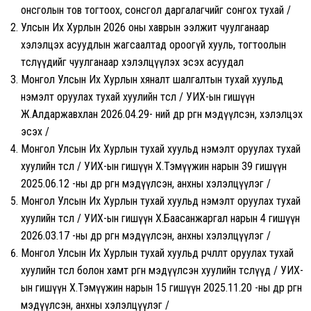
онсголын тов тогтоох, сонсгол даргалагчийг сонгох тухай /
Улсын Их Хурлын 2026 оны хаврын ээлжит чуулганаар
хэлэлцэх асуудлын жагсаалтад ороогүй хууль, тогтоолын
төслүүдийг чуулганаар хэлэлцүүлэх эсэх асуудал
Монгол Улсын Их Хурлын хяналт шалгалтын тухай хуульд
нэмэлт оруулах тухай хуулийн төсөл / УИХ-ын гишүүн
Ж.Алдаржавхлан 2026.04.29- ний өдөр өргөн мэдүүлсэн, хэлэлцэх
эсэх /
Монгол Улсын Их Хурлын тухай хуульд нэмэлт оруулах тухай
хуулийн төсөл / УИХ-ын гишүүн Х.Тэмүүжин нарын 39 гишүүн
2025.06.12 -ны өдөр өргөн мэдүүлсэн, анхны хэлэлцүүлэг /
Монгол Улсын Их Хурлын тухай хуульд нэмэлт оруулах тухай
хуулийн төсөл / УИХ-ын гишүүн Х.Баасанжаргал нарын 4 гишүүн
2026.03.17 -ны өдөр өргөн мэдүүлсэн, анхны хэлэлцүүлэг /
Монгол Улсын Их Хурлын тухай хуульд өөрчлөлт оруулах тухай
хуулийн төсөл болон хамт өргөн мэдүүлсэн хуулийн төслүүд / УИХ-
ын гишүүн Х.Тэмүүжин нарын 15 гишүүн 2025.11.20 -ны өдөр өргөн
мэдүүлсэн, анхны хэлэлцүүлэг /