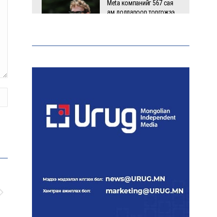
Meta компанийг 567 сая
ам.доллароор торгожээ
Шатахууны нийлүүлэлт
эрчимжиж, түгээлтийн хүчин
чадлыг нэмэгдүүлж байна
“Сүхбаатар дүүрэгт
үйлдвэрлэв- 2026”
үзэсгэлэн үргэлжилж байна
Т.Ганболд:
Ерөнхийлөгчийн
сонгуульд нэр дэвших
боломж бүрдвэл
өрсөлдөнө