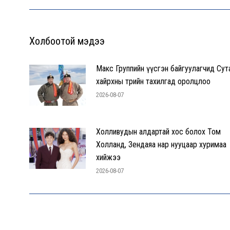
Холбоотой мэдээ
Макс Группийн үүсгэн байгуулагчид Сут
хайрхны төрийн тахилгад оролцлоо
2026-08-07
Холливудын алдартай хос болох Том
Холланд, Зендаяа нар нууцаар хуримаа
хийжээ
2026-08-07