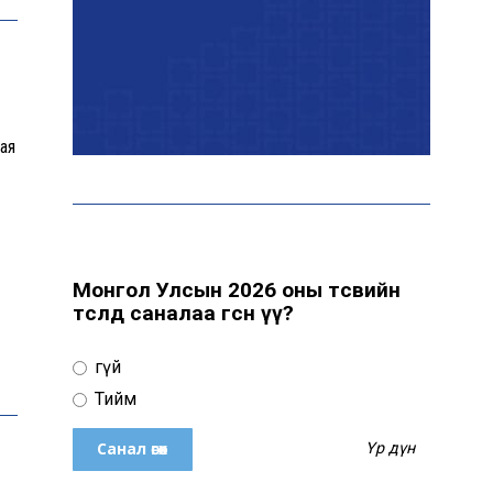
Цахим орчинд тархсан
бичлэгийн дараа
автобусны жолоочид
хариуцлага тооцжээ
ая
ХААН Банк Ногоон нуур
орчмыг тохижуулж,
цэцэрлэгт хүрээлэн
байгуулна
Монгол Улсын 2026 оны төсвийн
төсөлд саналаа өгсөн үү?
Ховд аймагт сураггүй алга
болсон 10 настай охиныг
Үгүй
эрэн хайх ажиллагаа
үргэлжилж байна
Тийм
Үр дүн
Гадаад худалдааны бараа
эргэлт 19.4 тэрбум