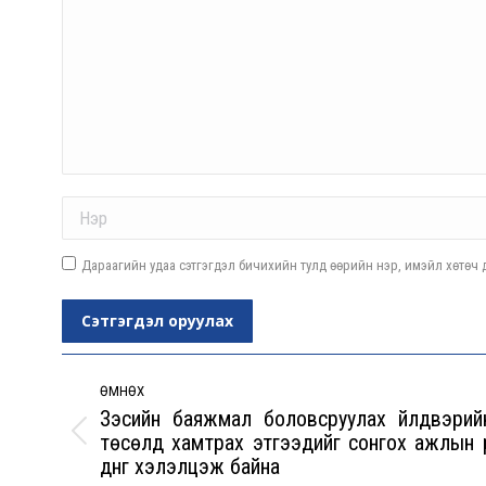
Name *
Дараагийн удаа сэтгэгдэл бичихийн тулд өөрийн нэр, имэйл хөтөч д
Сэтгэгдэл оруулах
Post
navigation
ӨМНӨХ
Зэсийн баяжмал боловсруулах үйлдвэрий
төсөлд хамтрах этгээдийг сонгох ажлын ү
Previous
дүнг хэлэлцэж байна
post: