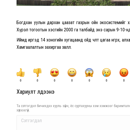
Богдхан уулын дархан цаазат газрын ойн экосистемийг ха
Хүрэл тогоотын хэсгийн 2000 га талбайд энэ сарын 9-10-н
Иймд иргэд 14 хоногийн хугацаанд ойд чөлөөт цагаа өнгөрөөх,
Хамгаалалтын захиргаа зөвлөлөө.
0
0
0
0
0
0
0
Хариулт үлдээнэ үү
Та сэтгэгдэл бичихдээ хууль зүйн, ёс суртахууны хэм хэмжээг баримталн
хүлээхгүй.
Comment