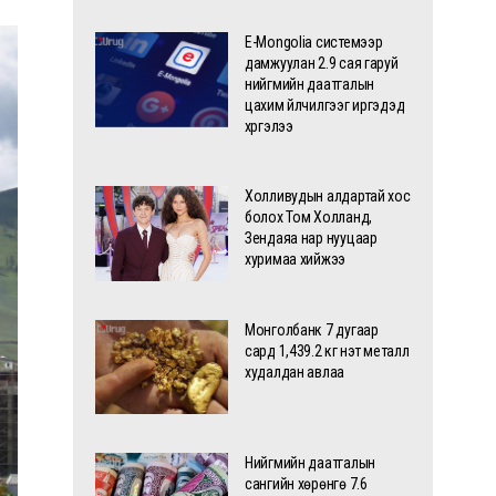
E-Mongolia системээр
дамжуулан 2.9 сая гаруй
нийгмийн даатгалын
цахим үйлчилгээг иргэдэд
хүргэлээ
Холливудын алдартай хос
болох Том Холланд,
Зендаяа нар нууцаар
хуримаа хийжээ
Монголбанк 7 дугаар
сард 1,439.2 кг үнэт металл
худалдан авлаа
Нийгмийн даатгалын
сангийн хөрөнгө 7.6