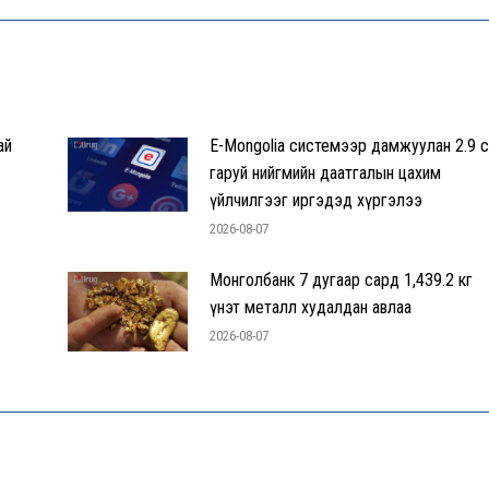
ай
E-Mongolia системээр дамжуулан 2.9 с
гаруй нийгмийн даатгалын цахим
үйлчилгээг иргэдэд хүргэлээ
2026-08-07
Монголбанк 7 дугаар сард 1,439.2 кг
үнэт металл худалдан авлаа
2026-08-07