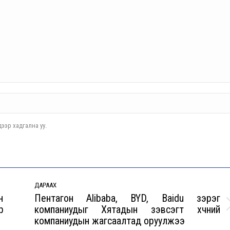
ээр хадгална уу.
ДАРААХ
н
Пентагон Alibaba, BYD, Baidu зэрэг
р
компаниудыг Хятадын зэвсэгт хүчний
Next
компаниудын жагсаалтад оруулжээ
post: