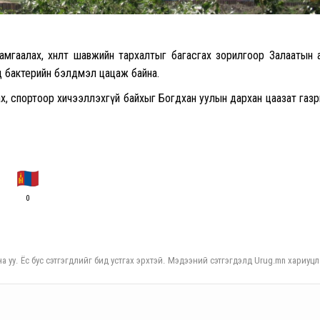
мгаалах, хөнөөлт шавжийн тархалтыг багасгах зорилгоор Залаатын 
д бактерийн бэлдмэл цацаж байна.
 алхах, спортоор хичээллэхгүй байхыг Богдхан уулын дархан цаазат газ
0
а уу. Ёс бус сэтгэгдлийг бид устгах эрхтэй. Мэдээний сэтгэгдэлд Urug.mn хариуцл