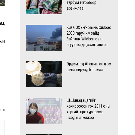
тэрбум төгрөгөөр
арвижлаа
ам,
Киев ОХУ-Украины хилээс
2000 гаруй км зайд
байрлах Wildberries-н
рын
агуулахад цохилт үзүүлжээ
Эрдэмтэд AI ашиглан цоо
шинэ вирусүүд бүтээжээ
Ш.Шинэцэцэгийг
хохироосон гэх 2011 оны
ага
хэргийг прокуророос
шүүхэд шилжүүлжээ