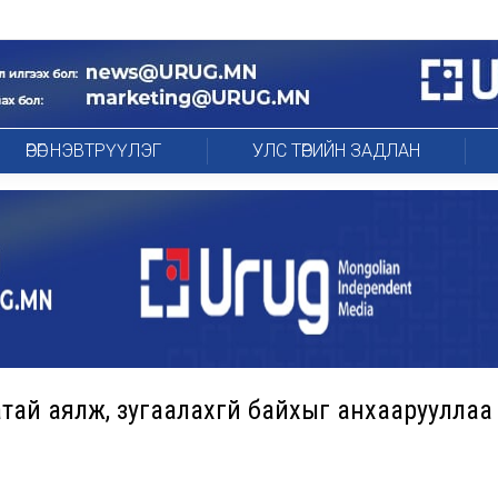
ӨРӨГ НЭВТРҮҮЛЭГ
УЛС ТӨРИЙН ЗАДЛАН
тай аялж, зугаалахгүй байхыг анхаарууллаа