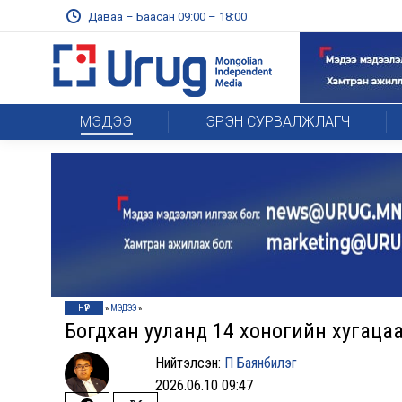
Даваа – Баасан 09:00 – 18:00
МЭДЭЭ
ЭРЭН СУРВАЛЖЛАГЧ
НҮҮР
»
МЭДЭЭ
»
Богдхан ууланд 14 хоногийн хугацаа
Нийтэлсэн:
П Баянбилэг
2026.06.10 09:47