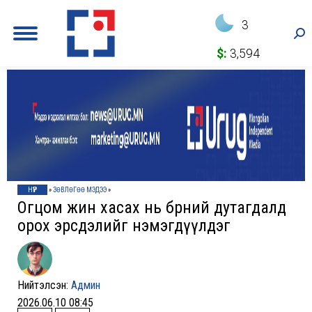
3
Sea
$:
3,594
НҮҮР
»
ЗӨВЛӨГӨӨ МЭДЭЭ
»
Огцом жин хасах нь бөөрний дутагдалд
орох эрсдэлийг нэмэгдүүлдэг
Нийтэлсэн:
Админ
2026.06.10 08:45