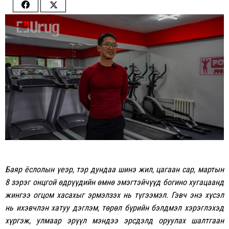
Share
Share
on
on
Facebook
Twitter
Баяр ёслолын үеэр, тэр дундаа шинэ жил, цагаан сар, мартын
8 зэрэг онцгой өдрүүдийн өмнө эмэгтэйчүүд богино хугацаанд
жингээ огцом хасахыг эрмэлзэх нь түгээмэл. Гэвч энэ хүсэл
нь ихэвчлэн хатуу дэглэм, төрөл бүрийн бэлдмэл хэрэглэхэд
хүргэж, улмаар эрүүл мэндээ эрсдэлд оруулах шалтгаан