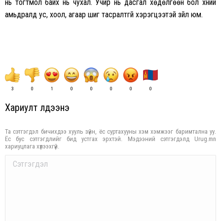
нь тогтмол байх нь чухал. Учир нь дасгал хөдөлгөөн бол хүний
амьдралд ус, хоол, агаар шиг тасралтгүй хэрэгцээтэй зүйл юм.
3
0
1
0
0
0
0
0
Хариулт үлдээнэ үү
Та сэтгэгдэл бичихдээ хууль зүйн, ёс суртахууны хэм хэмжээг баримтална уу.
Ёс бус сэтгэгдлийг бид устгах эрхтэй. Мэдээний сэтгэгдэлд Urug.mn
хариуцлага хүлээхгүй.
Comment