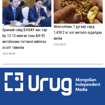
Монголбанк 7 дугаар сард
Ерөнхий сайд БНХАУ-аас сар
1,439.2 кг үнэт металл худалдан
бүр 12-15 мянган тонн АИ-92
авлаа
автобензин тогтмол нийлүүлэх
2026-08-07
хүсэлт тавилаа
2026-08-08