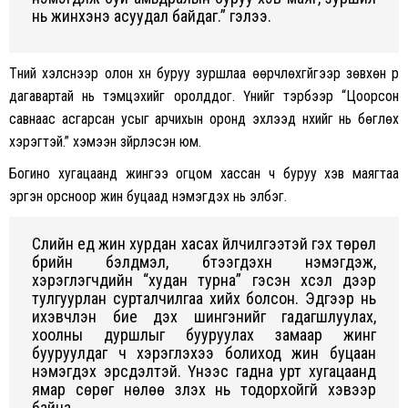
нь жинхэнэ асуудал байдаг.” гэлээ.
Түүний хэлснээр олон хүн буруу зуршлаа өөрчлөхгүйгээр зөвхөн үр
дагавартай нь тэмцэхийг оролддог. Үүнийг тэрбээр “Цоорсон
савнаас асгарсан усыг арчихын оронд эхлээд нүхийг нь бөглөх
хэрэгтэй.” хэмээн зүйрлэсэн юм.
Богино хугацаанд жингээ огцом хассан ч буруу хэв маягтаа
эргэн орсноор жин буцаад нэмэгдэх нь элбэг.
Сүүлийн үед жин хурдан хасах үйлчилгээтэй гэх төрөл
бүрийн бэлдмэл, бүтээгдэхүүн нэмэгдэж,
хэрэглэгчдийн “худан турна” гэсэн хүсэл дээр
тулгуурлан сурталчилгаа хийх болсон. Эдгээр нь
ихэвчлэн бие дэх шингэнийг гадагшлуулах,
хоолны дуршлыг бууруулах замаар жинг
бууруулдаг ч хэрэглэхээ болиход жин буцаан
нэмэгдэх эрсдэлтэй. Үүнээс гадна урт хугацаанд
ямар сөрөг нөлөө үзүүлэх нь тодорхойгүй хэвээр
байна.