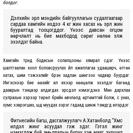
болдог.
Дэлхийн эрүүл мэндийн байгууллагын судалгаагаар
сардаа хамгийн ихдээ 4 кг жин хасах нь эрүүл жин
бууралтад тооцогддог. Үүнээс давсан огцом
өөрчлөлт нь бие махбодод сөрөг нөлөө үзүүлж
эхэлдэг байна.
Хамгийн түрүүнд бодисын солилцооны хямрал үүсдэг. Үүнээс
шалтгаалан хоол боловсруулах үйл ажиллагаа удааширч, өтгөн
хатах, шим тэжээлийг бүрэн задлан шингээх чадвар буурдаг.
Ингэснээр бие өөхийг илүү ихээр нөөцөлж эхэлдэг бөгөөд
дааврын тэнцвэр алдагдах эрсдэл нэмэгдэнэ. Мөн дархлаа
сулрахын хэрээр төрөл бүрийн өвчлөлд өртөмтгий болж, үс унах,
хумс хэврэгших, шүд муудах зэрэг гадаад шинж тэмдгүүд илэрдэг.
Фитнесийн багш, дасгалжуулагч А.Хатанболд “Хүмүүс
илүүдэл жинг асуудал гэж үздэг. Гэтэл жинг
нэмэгдүүлж буй амьдралын буруу хэв маяг, зуршил