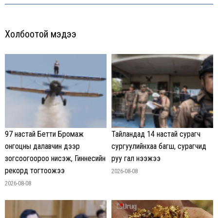
Холбоотой мэдээ
97 настай Бетти Бромаж
Тайландад 14 настай сурагч
онгоцны далавчин дээр
сургуулийнхаа багш, сурагчид
зогсоогоороо нисэж, Гиннесийн
руу гал нээжээ
рекорд тогтоожээ
2026-08-08
2026-08-08