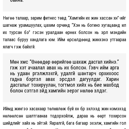
Нөгөө талаар, зарим фитнес төвүүд “Хамгийн их жин хассан хүн”-ийг
шагнаж урамшуулах, цахим орчинд “Хэн нь богино хугацаанд илүү
их турсан бэ” гэсэн уралдаан өрнөх болсон нь эрүүл мэндийн
талаас буруу хандлага юм. Ийм өрсөлдөөнд жинхэнэ утгаараа
ялагч гэж байхгүй.
Мөн хүмүүс “Өнөөдөр өөрийгөө шахаж дасгал хийнэ.”
гэж хэт ачаалал авах нь их болсон. Гэвч ийм арга
нь удаан үргэлжлэхгүй, удалгүй шантарч орхихоос
гадна бэртэл авах эрсдэл дагуулдаг. Харин
дасгалыг тохируулан, тогтмол хийх нь бие махбод
болон сэтгэл зүйд хамгийн эерэг нөлөө үзүүлдэг.
Иймд жингээ хасахаар төлөвлөж буй хүн бүр эхлээд жин нэмэхэд
нөлөөлсөн шалтгаанаа тодорхойлж, дараа нь өөрт тохирсон
шийдлийг хайх нь зүйтэй. Яаралгүй, бага багаар эхэлж, хамгийн гол