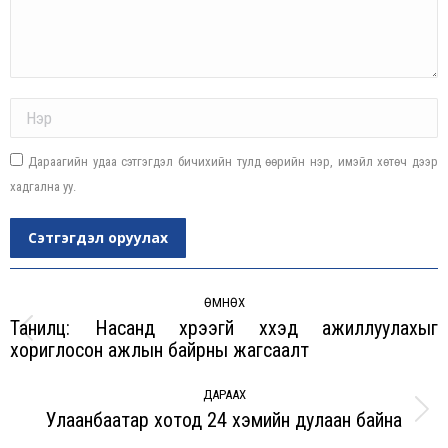
Name *
Дараагийн удаа сэтгэгдэл бичихийн тулд өөрийн нэр, имэйл хөтөч дээр
хадгална уу.
Сэтгэгдэл оруулах
Post
navigation
ӨМНӨХ
Танилц: Насанд хүрээгүй хүүхэд ажиллуулахыг
Previous
хориглосон ажлын байрны жагсаалт
post:
ДАРААХ
Улаанбаатар хотод 24 хэмийн дулаан байна
Next
post: