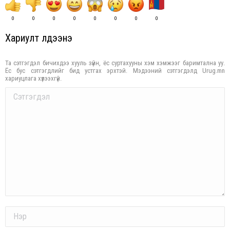
0
0
0
0
0
0
0
0
Хариулт үлдээнэ үү
Та сэтгэгдэл бичихдээ хууль зүйн, ёс суртахууны хэм хэмжээг баримтална уу.
Ёс бус сэтгэгдлийг бид устгах эрхтэй. Мэдээний сэтгэгдэлд Urug.mn
хариуцлага хүлээхгүй.
Comment
Name *