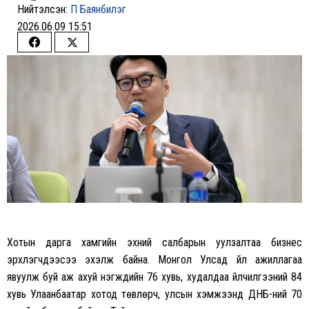
Нийтэлсэн:
П Баянбилэг
2026.06.09 15:51
Share
Share
on
on
Facebook
Twitter
Хотын дарга хамгийн эхний салбарын уулзалтаа бизнес
эрхлэгчдээсээ эхэлж байна. Монгол Улсад үйл ажиллагаа
явуулж буй аж ахуй нэгжүүдийн 76 хувь, худалдаа үйлчилгээний 84
хувь Улаанбаатар хотод төвлөрч, улсын хэмжээнд ДНБ-ний 70