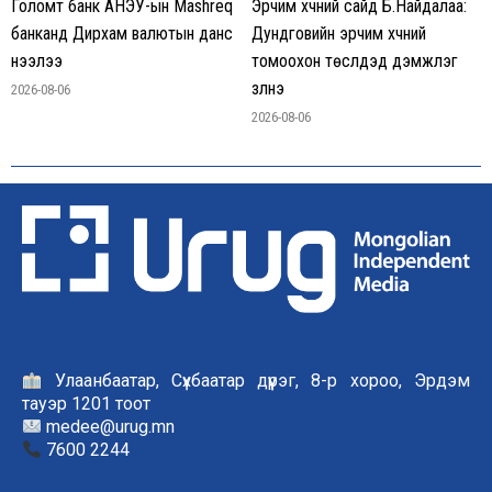
Голомт банк АНЭУ-ын Mashreq
Эрчим хүчний сайд Б.Найдалаа:
банканд Дирхам валютын данс
Дундговийн эрчим хүчний
нээлээ
томоохон төслүүдэд дэмжлэг
үзүүлнэ
2026-08-06
2026-08-06
Улаанбаатар, Сүхбаатар дүүрэг, 8-р хороо, Эрдэм
тауэр 1201 тоот
medee@urug.mn
7600 2244