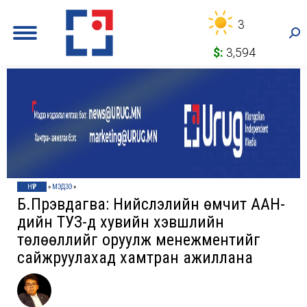
3
Sea
$:
3,594
НҮҮР
»
МЭДЭЭ
»
Б.Пүрэвдагва: Нийслэлийн өмчит ААН-
үүдийн ТУЗ-д хувийн хэвшлийн
төлөөллийг оруулж менежментийг
сайжруулахад хамтран ажиллана