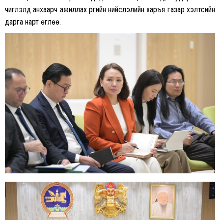
чиглэлд анхаарч ажиллах үүргийн нийслэлийн харъя газар хэлтсийн
дарга нарт өглөө.