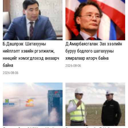
Б.Дашпүрэв: Шатахууны
Д.Амарбаясгалан: Зах зээлийн
нийлүүлэлт хэвийн үргэлжилж,
буруу бодлого шатахууны
нөөцийг нэмэгдүүлэхэд анхаарч
хямралаар илэрч байна
байна
2026-08-06
2026-08-06