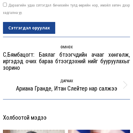
Дараагийн удаа сэтгэгдэл бичихийн тулд өөрийн нэр, имэйл хөтөч дээр
хадгална уу.
Сэтгэгдэл оруулах
Post
navigation
ӨМНӨХ
С.Бямбацогт: Баялаг бүтээгчдийн ачааг хөнгөлж,
иргэдэд очих бараа бүтээгдэхүүний үнийг бууруулахыг
Previous
зорино
post:
ДАРААХ
Ариана Гранде, Итан Слейтер нар салжээ
Next
post:
Холбоотой мэдээ