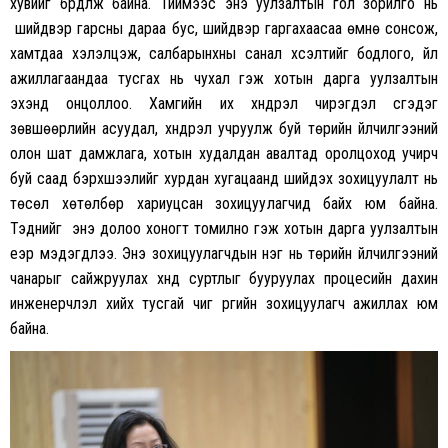
хувийг бүрдүүлж байна. Тиймээс энэ уулзалтын гол зорилго нь
шийдвэр гарсны дараа бус, шийдвэр гаргахаасаа өмнө сонсож,
хамтдаа хэлэлцэж, салбарынхны санал хүсэлтийг бодлого, үйл
ажиллагаандаа тусгах нь чухал гэж хотын дарга уулзалтын
эхэнд онцоллоо. Хамгийн их хүндрэл чирэгдэл үүсгэдэг
зөвшөөрлийн асуудал, хүндрэл учруулж буй төрийн үйлчилгээний
олон шат дамжлага, хотын худалдан авалтад оролцоход учирч
буй саад бэрхшээлийг хурдан хугацаанд шийдэх зохицуулалт нь
төсөл хөтөлбөр хариуцсан зохицуулагчид байх юм байна.
Тэднийг энэ долоо хоногт томилно гэж хотын дарга уулзалтын
үеэр мэдэгдлээ. Энэ зохицуулагчдын нэг нь төрийн үйлчилгээний
чанарыг сайжруулах хүнд суртлыг бууруулах процесийн дахин
инженерчлэл хийх тусгай чиг үүргийн зохицуулагч ажиллах юм
байна.