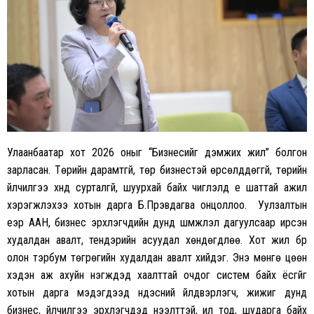
Улаанбаатар хот 2026 оныг “Бизнесийг дэмжих жил” болгон
зарласан. Төрийн дарамтгүй, төр бизнестэй өрсөлддөггүй, төрийн
үйлчилгээ хүнд сурталгүй, шуурхай байх чиглэлд үе шаттай ажил
хэрэгжүүлэхээ хотын дарга Б.Пүрэвдагва онцоллоо. Уулзалтын
үеэр ААН, бизнес эрхлэгчдийн дунд шүүмжлэл дагуулсаар ирсэн
худалдан авалт, тендэрийн асуудал хөндөгдлөө. Хот жил бүр
олон тэрбум төгрөгийн худалдан авалт хийдэг. Энэ мөнгө цөөн
хэдэн аж ахуйн нэгжүүдэд хаалттай очдог систем байх ёсгүйг
хотын дарга мэдэгдээд үндэсний үйлдвэрлэгч, жижиг дунд
бизнес, үйлчилгээ эрхлэгчдэд нээлттэй, ил тод, шударга байх