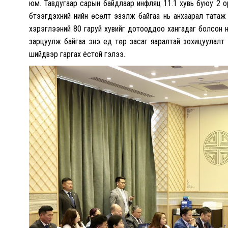
юм. Тавдугаар сарын байдлаар инфляц 11.1 хувь буюу 2 орон
бүтээгдэхүүний үнийн өсөлт эзэлж байгаа нь анхаарал татаж б
хэрэглээний 80 гаруй хувийг дотооддоо хангадаг болсон 
зарцуулж байгаа энэ үед төр засаг яаралтай зохицуулалт 
шийдвэр гаргах ёстой гэлээ.