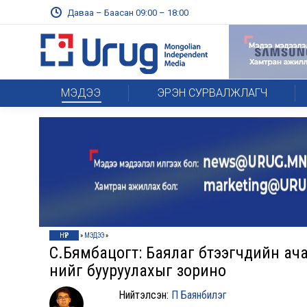
Даваа – Баасан 09:00 – 18:00
МЭДЭЭ
ЭРЭН СУРВАЛЖЛАГЧ
НҮҮР
»
МЭДЭЭ
»
С.Бямбацогт: Баялаг бүтээгчдийн ача
үнийг бууруулахыг зорино
Нийтэлсэн:
П Баянбилэг