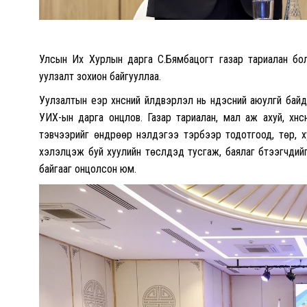
Улсын Их Хурлын дарга С.Бямбацогт газар тариалан боло
уулзалт зохион байгууллаа.
Уулзалтын үеэр хүнсний үйлдвэрлэл нь үндэсний аюулгүй ба
УИХ-ын дарга онцлов. Газар тариалан, мал аж ахуй, хүн
тэвчээрийг өндрөөр үнэлдэгээ тэрбээр тодотгоод, төр, х
хэлэлцэж буй хуулийн төслүүдэд тусгаж, баялаг бүтээгчд
байгааг онцолсон юм.