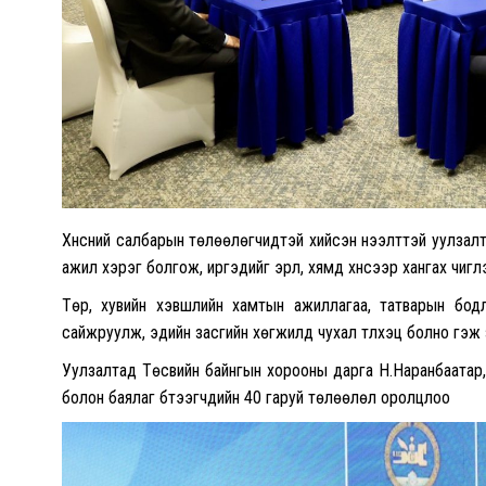
Хүнсний салбарын төлөөлөгчидтэй хийсэн нээлттэй уулзалт
ажил хэрэг болгож, иргэдийг эрүүл, хямд хүнсээр хангах чи
Төр, хувийн хэвшлийн хамтын ажиллагаа, татварын бод
сайжруулж, эдийн засгийн хөгжилд чухал түлхэц болно гэж 
Уулзалтад Төсвийн байнгын хорооны дарга Н.Наранбаатар, 
болон баялаг бүтээгчдийн 40 гаруй төлөөлөл оролцлоо