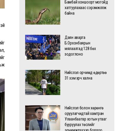
Бамбай хоншоорт могойд
хатгуулахаас сэрэмжлүүлж
байна
тэй
Даян аварга
ийг
Б.Орхонбаярын
мялаалгад 128 бөх
эл,
зодоглоно
ийг
рьж
Нийслэл орчимд өдөртөө
31 хэм хүрч хална
Нийслэл болон хөрөнгө
оруулагчидтай хамтран
Улаанбаатар хотын утааг
бууруулах төслийг
эрчимжүүлэхээр боллоо