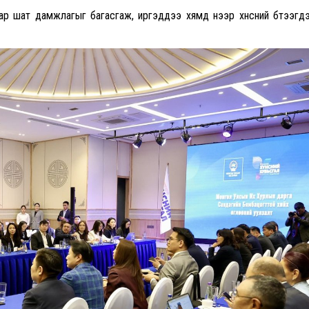
аар шат дамжлагыг багасгаж, иргэддээ хямд үнээр хүнсний бүтээгдэх