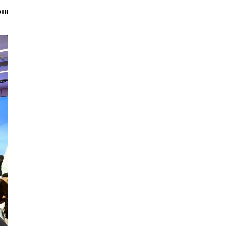
үүн
“Сүхбаатар дүүрэгт
үйлдвэрлэв- 2026”
үзэсгэлэн үргэлжилж байна
Т.Ганболд:
Ерөнхийлөгчийн
сонгуульд нэр дэвших
боломж бүрдвэл
өрсөлдөнө
Цахим орчинд тархсан
бичлэгийн дараа
автобусны жолоочид
хариуцлага тооцжээ