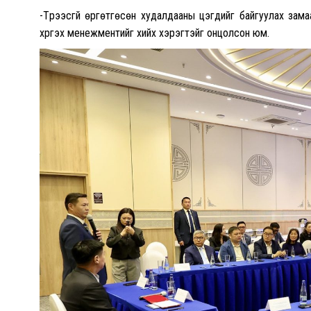
-Түрээсгүй өргөтгөсөн худалдааны цэгүүдийг байгуулах зам
хүргэх менежментийг хийх хэрэгтэйг онцолсон юм.