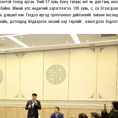
той тоонд хүрсэн. Үүний 57 хувь буюу талаас илүүг нь дан ганц хүнс
айна. Манай улс өндөгний хэрэглээгээ 100 хувь, сүү, сүүн бүтээгдэхүү
нь дэвшил юм. Гэхдээ иргэд орлогынхоо дийлэнхийг зөвхөн хүнсэн
хийх, дотоодод үйлдвэрлэх хүнсний нэр төрлийг нэмэгдүүлэх бодло