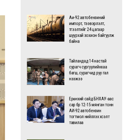
Аи-92 автобензиний
импорт, тээвэрлэлт,
түгээлтийг 24 цагаар
шуурхай зохион байгуулж
байна
Тайландад 14 настай
сурагч сургуулийнхаа
багш, сурагчид руу гал
нээжээ
Ерөнхий сайд БНХАУ-аас
сар бүр 12-15 мянган тонн
АИ-92 автобензин
тогтмол нийлүүлэх хүсэлт
тавилаа