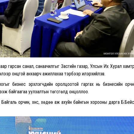
аар гарсан санал, санаачилгыг Засгийн газар, Улсын Их Хурал хамт
глэлээр онцгой анхаарч ажиллахаа тэрбээр илэрхийлэв.
логыг бизнес эрхлэгчдийн оролцоотой гаргах нь бизнесийн орч
үзэж байгаагаа уулзалтын төгсгөлд онцоллоо.
Байгаль орчин, хүнс, хөдөө аж ахуйн байнгын хорооны дарга Б.Бей