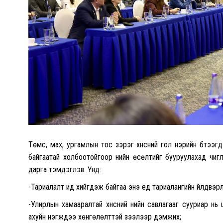
Төмс, мах, ургамлын тос зэрэг хүнсний гол нэрийн бүтээг
байгаатай холбоотойгоор үнийн өсөлтийг бууруулахад чи
дарга тэмдэглэв. Үүнд:
-Тариалалт ид хийгдэж байгаа энэ үед тариалангийн үйлдвэрл
-Улирлын хамааралтай хүнсний үнийн савлагааг сууриар нь
ахуйн нэгжүүдээ хөнгөлөлттэй зээлээр дэмжих;