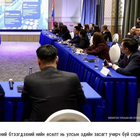
сний бүтээгдэхүүний үнийн өсөлт нь улсын эдийн засагт учирч буй сор