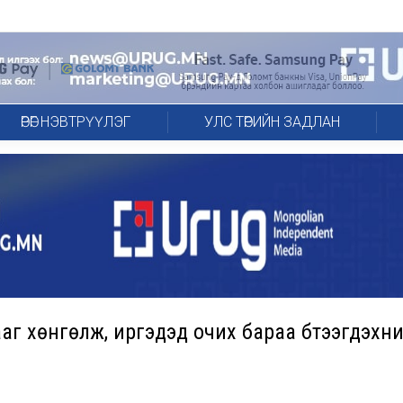
ӨРӨГ НЭВТРҮҮЛЭГ
УЛС ТӨРИЙН ЗАДЛАН
аг хөнгөлж, иргэдэд очих бараа бүтээгдэхүүн