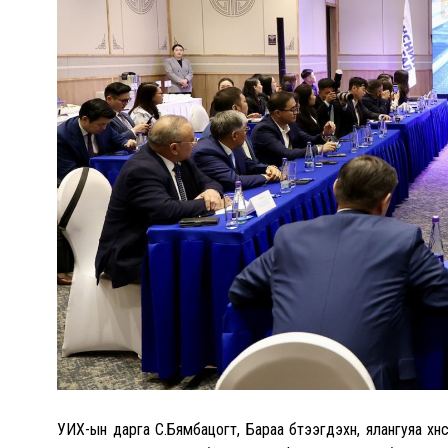
УИХ-ын дарга С.Бямбацогт, Бараа бүтээгдэхүүн, ялангуяа хүн