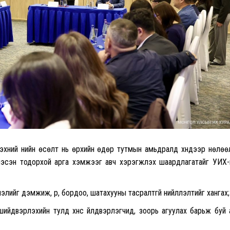
дэхүүний үнийн өсөлт нь өрхийн өдөр тутмын амьдралд хүндээр нөлө
глэсэн тодорхой арга хэмжээг авч хэрэгжүүлэх шаардлагатайг УИХ
элийг дэмжиж, үр, бордоо, шатахууны тасралтгүй нийлүүлэлтийг хангах;
 шийдвэрлэхийн тулд хүнс үйлдвэрлэгчид, зоорь агуулах барьж буй