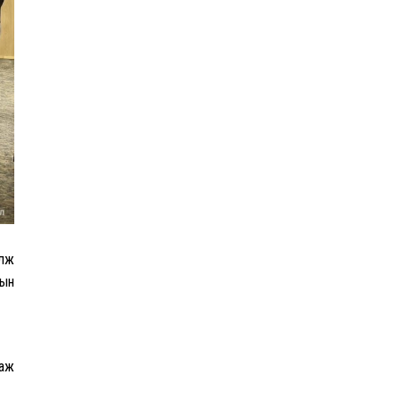
Эрдэмтэд AI ашиглан цоо
шинэ вирусүүд бүтээжээ
Ш.Шинэцэцэгийг
хохироосон гэх 2011 оны
хэргийг прокуророос
шүүхэд шилжүүлжээ
Meta компанийг 567 сая
ам.доллароор торгожээ
өлж
-ын
Шатахууны нийлүүлэлт
эрчимжиж, түгээлтийн хүчин
 аж
чадлыг нэмэгдүүлж байна