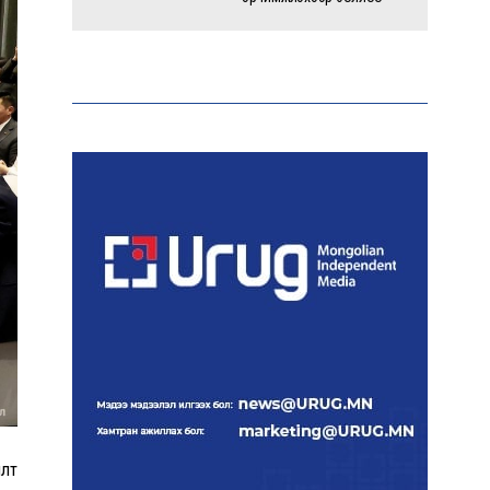
Энэ оны эхний долоон
сарын байдлаар зөрчлийн
бүртгэл өмнөх оноос 1.3
дахин өсжээ
Макс Группийн үүсгэн
байгуулагчид Сутай
хайрхны төрийн тахилгад
оролцлоо
E-Mongolia системээр
дамжуулан 2.9 сая гаруй
нийгмийн даатгалын
цахим үйлчилгээг иргэдэд
хүргэлээ
илт
Холливудын алдартай хос