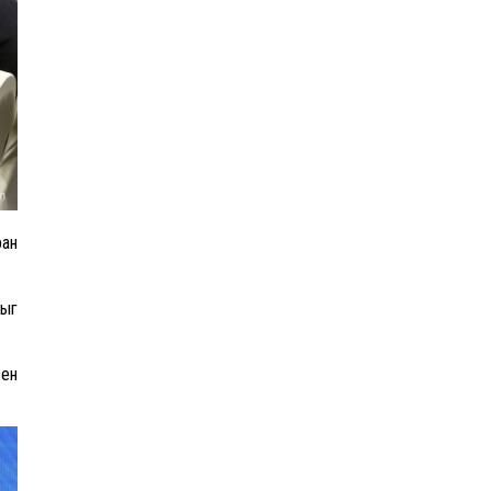
АЧААЛЖ БАЙНА
ран
ныг
сен