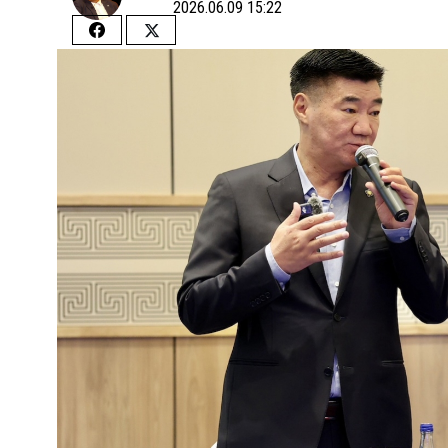
2026.06.09 15:22
Share
Share
on
on
Facebook
Twitter