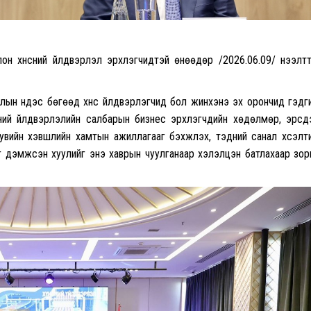
н хүнсний үйлдвэрлэл эрхлэгчидтэй өнөөдөр /2026.06.09/ нээлт
йдлын үндэс бөгөөд хүнс үйлдвэрлэгчид бол жинхэнэ эх орончид гэдг
сний үйлдвэрлэлийн салбарын бизнес эрхлэгчдийн хөдөлмөр, эрсд
увийн хэвшлийн хамтын ажиллагааг бэхжүүлэх, тэдний санал хүсэлт
ийг дэмжсэн хуулийг энэ хаврын чуулганаар хэлэлцэн батлахаар зо