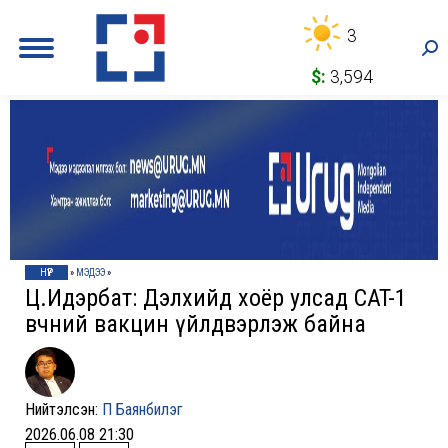
3
Sea
$:
3,594
НҮҮР
»
МЭДЭЭ
»
Ц.Идэрбат: Дэлхийд хоёр улсад CAT-1
өвчний вакцин үйлдвэрлэж байна
Нийтэлсэн:
П Баянбилэг
2026.06.08 21:30