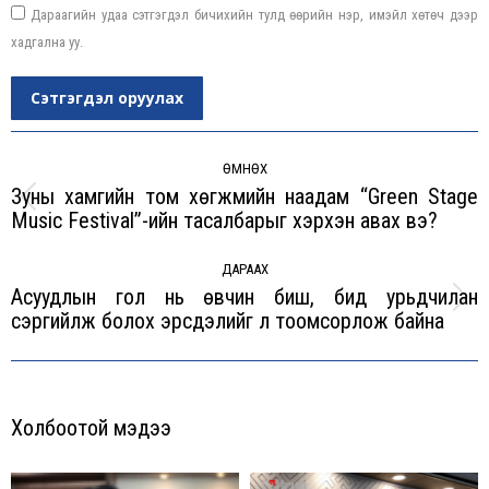
Дараагийн удаа сэтгэгдэл бичихийн тулд өөрийн нэр, имэйл хөтөч дээр
хадгална уу.
Сэтгэгдэл оруулах
Post
navigation
ӨМНӨХ
Зуны хамгийн том хөгжмийн наадам “Green Stage
Previous
Music Festival”-ийн тасалбарыг хэрхэн авах вэ?
post:
ДАРААХ
Асуудлын гол нь өвчин биш, бид урьдчилан
Next
сэргийлж болох эрсдэлийг үл тоомсорлож байна
post:
Холбоотой мэдээ