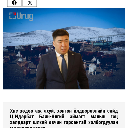
Share
Share
on
on
Facebook
Twitter
Хүнс хөдөө аж ахуй, хөнгөн үйлдвэрлэлийн сайд
Ц.Идэрбат Баян-Өлгий аймагт малын гоц
халдварт шүлхий өвчин гарсантай холбогдуулан
мэдээлэл өглөө.