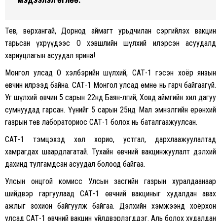
Тев, Өвөрхангай, Дорнод аймагт урьдчилан сэргийлэх вакцин
тарьсан үхрүүдээс О хэвшлийн шүлхий илэрсэн асуудалд
хариуцлагын асуудал ярина!
Монгол улсад О хэлбэрийн шүлхий, САТ-1 гэсэн хоёр янзын
өвчин илрээд байна. САТ-1 Монгол улсад өмнө нь гарч байгаагүй.
Уг шүлхий өвчин 5 сарын 22нд Баян-Өлгий, Ховд аймгийн хил дагуу
сумнуудад гарсан. Үүнийг 5 сарын 25нд Мал эмнэлгийн ерөнхий
газрын төв лабораториос САТ-1 болох нь баталгаажуулсан.
САТ-1 тэмцэхэд хөл хорио, устгал, дархлаажуулалтад
хамрагдах шаардлагатай. Тухайн өвчний вакцинжуулалт дэлхий
дахинд тулгамдсан асуудал болоод байгаа.
Улсын онцгой комисс Улсын засгийн газрын хуралдаанаар
шийдвэр гаргуулаад САТ-1 өвчний вакциныг худалдан авах
ажлыг зохион байгуулж байгаа. Дэлхийн хэмжээнд хоёрхон
улсад САТ-1 өвчний вакцин үйлдвэрлэгддэг. Аль болох худалдан