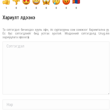
1
0
0
0
0
0
0
0
Хариулт үлдээнэ үү
Та сэтгэгдэл бичихдээ хууль зүйн, ёс суртахууны хэм хэмжээг баримтална уу.
Ёс бус сэтгэгдлийг бид устгах эрхтэй. Мэдээний сэтгэгдэлд Urug.mn
хариуцлага хүлээхгүй.
Comment
Name *