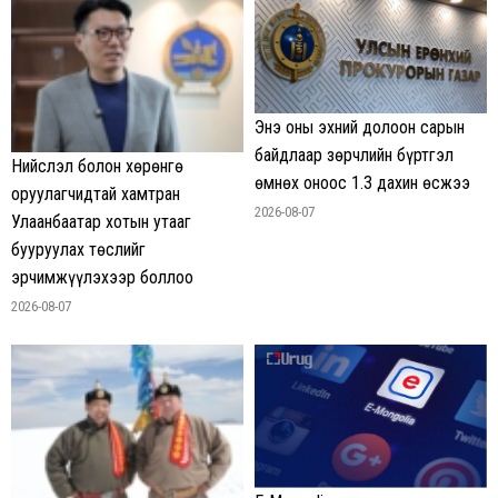
Энэ оны эхний долоон сарын
байдлаар зөрчлийн бүртгэл
Нийслэл болон хөрөнгө
өмнөх оноос 1.3 дахин өсжээ
оруулагчидтай хамтран
2026-08-07
Улаанбаатар хотын утааг
бууруулах төслийг
эрчимжүүлэхээр боллоо
2026-08-07