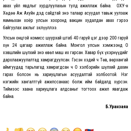
авах үйл явдлыг хурдлуулахын тулд ажиллаж байна. ОХУ-н
Хөдөө Аж Ахуйн дэд сайдтай энэ талаар асуудал тавьж уулзаж
яамныхан хоёр улсын хооронд вакцин худалдан авах гэрээ
байгуулах ажлыг эхлүүллээ.
Улсын онцгой комисс шуурхай штаб 40 гаруй цэг дээр 200 гаруй
хүн 24 цагаар ажиллаж байна. Монгол улсын хэмжээнд О
хэвшлийн шүлхий энэ өвөл маш их гарсан. Хавар бүх үхэрнүүдийг
дархлаажуулалтад хамрагдуулсан. Гэсэн хэдий ч Төв, Өвөрхангай
аймгуудад тарьлагад хамрагдсан ч О хэлбэрийн шүлхий дахин
гарах болсон нь хариуцлагын асуудалтай холбоотой. Нэг
нэгжийн хангалтгүй ажилссанаас болж ийм байдалд хүрсэн.
Тиймээс хаана хариуцлага алдсаныг тогтоох ажил явагдаж
байна.
Б.Уранзаяа