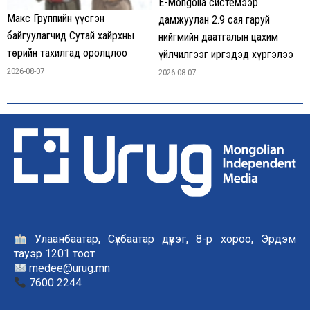
E-Mongolia системээр
Макс Группийн үүсгэн
дамжуулан 2.9 сая гаруй
байгуулагчид Сутай хайрхны
нийгмийн даатгалын цахим
төрийн тахилгад оролцлоо
үйлчилгээг иргэдэд хүргэлээ
2026-08-07
2026-08-07
Улаанбаатар, Сүхбаатар дүүрэг, 8-р хороо, Эрдэм
тауэр 1201 тоот
medee@urug.mn
7600 2244