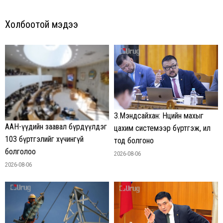
Холбоотой мэдээ
З.Мэндсайхан: Нөөцийн махыг
ААН-үүдийн заавал бүрдүүлдэг
цахим системээр бүртгэж, ил
103 бүртгэлийг хүчингүй
тод болгоно
болголоо
2026-08-06
2026-08-06