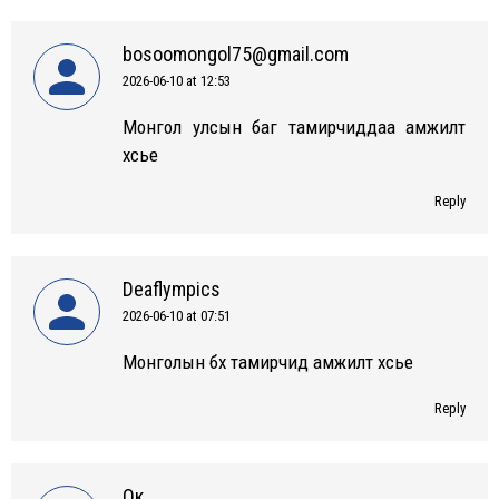
bosoomongol75@gmail.com
2026-06-10 at 12:53
says:
Монгол улсын баг тамирчиддаа амжилт
хүсье
Reply
Deaflympics
2026-06-10 at 07:51
says:
Монголын бүх тамирчид амжилт хүсье
Reply
Ок