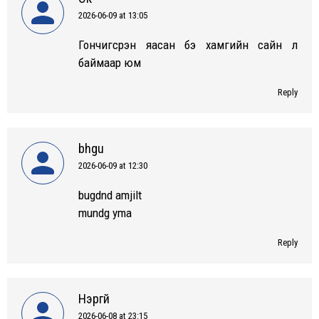
2026-06-09 at 13:05
says:
Гончигсүрэн яасан бэ хамгийн сайн л
баймаар юм
Reply
bhgu
2026-06-09 at 12:30
says:
bugdnd amjilt
mundg yma
Reply
Нэргүй
2026-06-08 at 23:15
says: