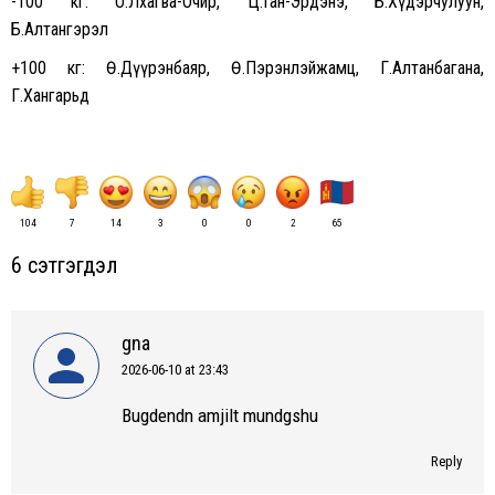
-100 кг: О.Лхагва-Очир, Ц.Ган-Эрдэнэ, Б.Хүдэрчулуун,
Б.Алтангэрэл
+100 кг: Ө.Дүүрэнбаяр, Ө.Пэрэнлэйжамц, Г.Алтанбагана,
Г.Хангарьд
104
7
14
3
0
0
2
65
6 сэтгэгдэл
gna
2026-06-10 at 23:43
says:
Bugdendn amjilt mundgshu
Reply