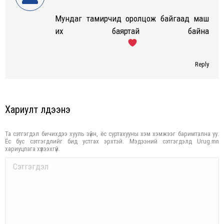
Мундаг тамирчид оролцож байгаад маш
их баяртай байна
Reply
Хариулт үлдээнэ үү
Та сэтгэгдэл бичихдээ хууль зүйн, ёс суртахууны хэм хэмжээг баримтална уу.
Ёс бус сэтгэгдлийг бид устгах эрхтэй. Мэдээний сэтгэгдэлд Urug.mn
хариуцлага хүлээхгүй.
Comment