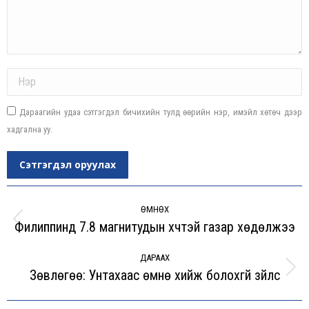
Name *
Дараагийн удаа сэтгэгдэл бичихийн тулд өөрийн нэр, имэйл хөтөч дээр
хадгална уу.
Сэтгэгдэл оруулах
Post
navigation
ӨМНӨХ
Филиппинд 7.8 магнитудын хүчтэй газар хөдөлжээ
Previous
post:
ДАРААХ
Зөвлөгөө: Унтахаас өмнө хийж болохгүй зүйлс
Next
post: