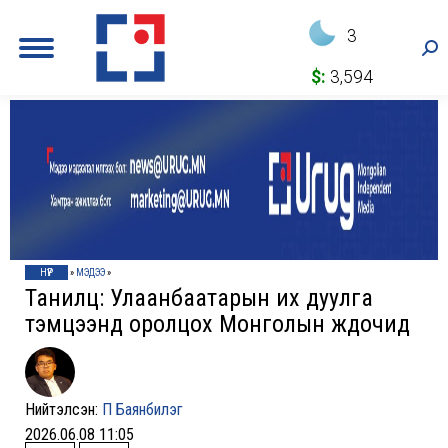
3
Sea
$:
3,594
НҮҮР
»
МЭДЭЭ
»
Танилц: Улаанбаатарын их дуулга
тэмцээнд оролцох Монголын жүдочид
Нийтэлсэн:
П Баянбилэг
2026.06.08 11:05