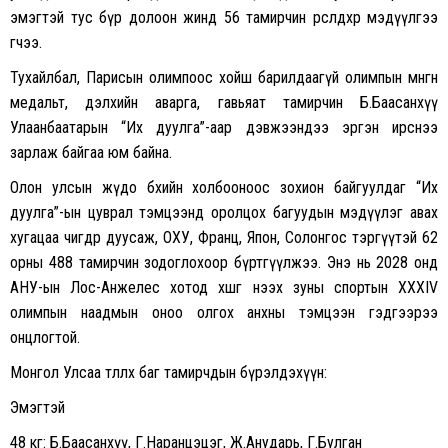
эмэгтэй тус бүр долоон жинд 56 тамирчин өрсөлдөхөөр мэдүүлгээ
өгчээ.
Тухайлбал, Парисын олимпоос хойш барилдаагүй олимпын мөнгөн
медальт, дэлхийн аварга, гавьяат тамирчин Б.Баасанхүү
Улаанбаатарын “Их дуулга”-аар дэвжээндээ эргэн ирснээ
зарлаж байгаа юм байна.
Олон улсын жүдо бөхийн холбооноос зохион байгуулдаг “Их
дуулга”-ын цуврал тэмцээнд оролцох багуудын мэдүүлэг авах
хугацаа өчигдөр дуусаж, ОХУ, Франц, Япон, Солонгос тэргүүтэй 62
орны 488 тамирчин зодоглохоор бүртгүүлжээ. Энэ нь 2028 онд
АНУ-ын Лос-Анжелес хотод хөшгөө нээх зуны спортын XXXIV
олимпын наадмын оноо олгох анхны тэмцээн гэдгээрээ
онцлогтой.
Монгол Улсаа төлөөлөх баг тамирчдын бүрэлдэхүүн:
Эмэгтэй
48 кг: Б.Баасанхүү, Г.Наранцэцэг, Ж.Анударь, Г.Булган