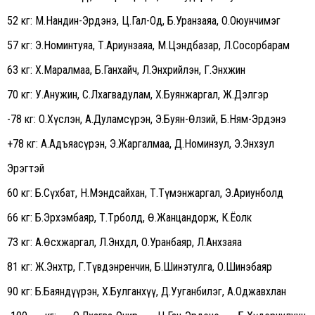
52 кг: М.Нандин-Эрдэнэ, Ц.Гал-Од, Б.Уранзаяа, О.Оюунчимэг
57 кг: Э.Номинтуяа, Т.Ариунзаяа, М.Цэндбазар, Л.Сосорбарам
63 кг: Х.Маралмаа, Б.Ганхайч, Л.Энхрийлэн, Г.Энхжин
70 кг: У.Анужин, С.Лхагвадулам, Х.Буянжаргал, Ж.Дэлгэр
-78 кг: О.Хүслэн, А.Дуламсүрэн, Э.Буян-Өлзий, Б.Ням-Эрдэнэ
+78 кг: А.Адъяасүрэн, Э.Жаргалмаа, Д.Номинзул, Э.Энхзул
Эрэгтэй
60 кг: Б.Сүхбат, Н.Мэндсайхан, Т.Түмэнжаргал, Э.Ариунболд
66 кг: Б.Эрхэмбаяр, Т.Төрболд, Ө.Жанцандорж, К.Ёолк
73 кг: А.Өсөхжаргал, Л.Энхдөл, О.Уранбаяр, Л.Анхзаяа
81 кг: Ж.Энхтөр, Г.Түвдэнренчин, Б.Шинэтулга, О.Шинэбаяр
90 кг: Б.Баяндүүрэн, Х.Булганхүү, Д.Ууганбилэг, А.Оджавхлан