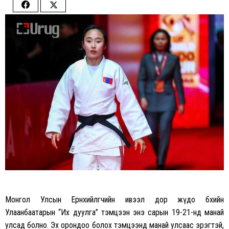
Share
Share
on
on
Facebook
Twitter
Монгол Улсын Ерөнхийлөгчийн ивээл дор жүдо бөхийн
Улаанбаатарын “Их дуулга” тэмцээн энэ сарын 19-21-нд манай
улсад болно. Эх орондоо болох тэмцээнд манай улсаас эрэгтэй,