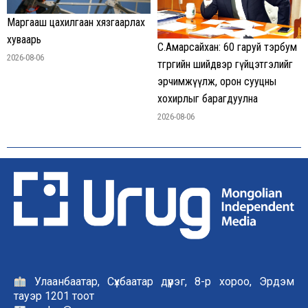
Маргааш цахилгаан хязгаарлах
хуваарь
С.Амарсайхан: 60 гаруй тэрбум
2026-08-06
төгрөгийн шийдвэр гүйцэтгэлийг
эрчимжүүлж, орон сууцны
хохирлыг барагдуулна
2026-08-06
Улаанбаатар, Сүхбаатар дүүрэг, 8-р хороо, Эрдэм
тауэр 1201 тоот