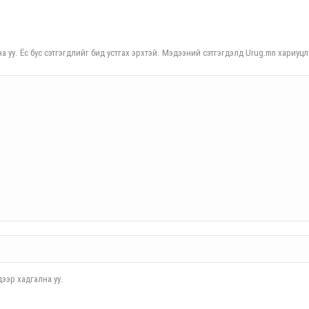
а уу. Ёс бус сэтгэгдлийг бид устгах эрхтэй. Мэдээний сэтгэгдэлд Urug.mn хариуцл
ээр хадгална уу.