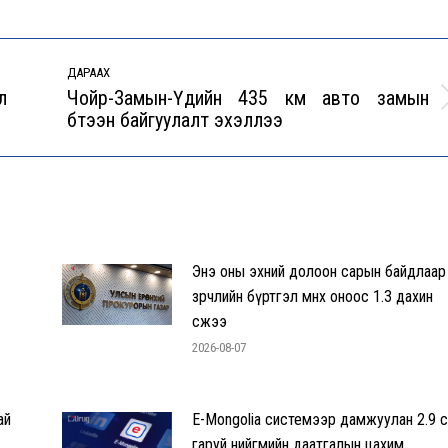
ДАРААХ
л
Чойр-Замын-Үүдийн 435 км авто замын
Next
бүтээн байгуулалт эхэллээ
post:
Энэ оны эхний долоон сарын байдлаар
зөрчлийн бүртгэл өмнөх оноос 1.3 дахин
өсжээ
2026-08-07
ай
E-Mongolia системээр дамжуулан 2.9 с
гаруй нийгмийн даатгалын цахим