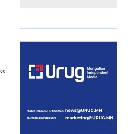
Эрдэмтэд AI ашиглан цоо
шинэ вирусүүд бүтээжээ
Ш.Шинэцэцэгийг
хохироосон гэх 2011 оны
хэргийг прокуророос
шүүхэд шилжүүлжээ
цох
Meta компанийг 567 сая
ам.доллароор торгожээ
Шатахууны нийлүүлэлт
эрчимжиж, түгээлтийн
хүчин чадлыг нэмэгдүүлж