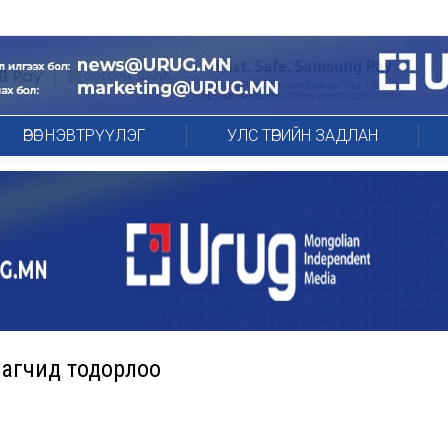
ӨРӨГ НЭВТРҮҮЛЭГ
УЛС ТӨРИЙН ЗАДЛАН
лагчид тодорлоо