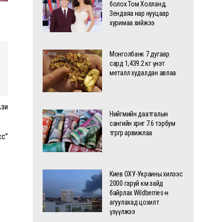
болох Том Холланд,
Зендаяа нар нууцаар
хуримаа хийжээ
Монголбанк 7 дугаар
сард 1,439.2 кг үнэт
металл худалдан авлаа
Ази
Нийгмийн даатгалын
сангийн хөрөнгө 7.6 тэрбум
төгрөгөөр арвижлаа
сс”
Киев ОХУ-Украины хилээс
2000 гаруй км зайд
байрлах Wildberries-н
агуулахад цохилт
үзүүлжээ