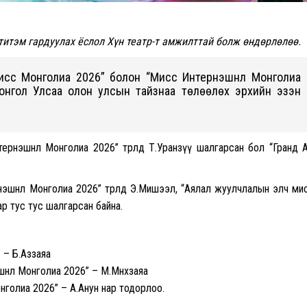
 титэм гардуулах ёслол Хүн театр-т амжилттай болж өндөрлөлөө.
Мисс Монголиа 2026” болон “Мисс Интернэшнл Монголиа
Монгол Улсаа олон улсын тайзнаа төлөөлөх эрхийн эзэн
рнэшнл Монголиа 2026” төрөлд Т.Уранзүү шалгарсан бол “Гранд 
эшнл Монголиа 2026” төрөлд Э.Мишээл, “Аялал жуулчлалын элч ми
р тус тус шалгарсан байна.
 – Б.Аззаяа
нл Монголиа 2026” – М.Мөнхзаяа
нголиа 2026” – А.Анун нар тодорлоо.