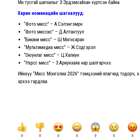
Мөн тусгай шагналыг Э.Эрдэмсайхан хүртсэн байна.
Харин номинацийн шагналууд:
“Фото мисс” – А.Сэлэнгэмөрөн
“Фото миссис” – Д.Алтантуул
“Бикини мисс” – Ш.Мөнгөнсаран
“Мультимедиа мисс” – Ж.Содгэрэл
“Оюунлаг мисс” – Ц.Халиун
“Нөхөрсөг мисс” – З.Ариунзаяа нар шалгарчээ.
Ийнхүү “Мисс Монголиа 2026” тэмцээний ялагчид тодорч, эх
эрхээ гардлаа.
0
0
0
0
0
0
0