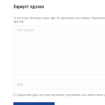
Хариулт үлдээнэ үү
Та сэтгэгдэл бичихдээ хууль зүйн, ёс суртахууны хэм хэмжээг баримталн
хүлээхгүй.
Comment
Name *
Дараагийн удаа сэтгэгдэл бичихийн тулд өөрийн нэр, имэйл хөтөч д