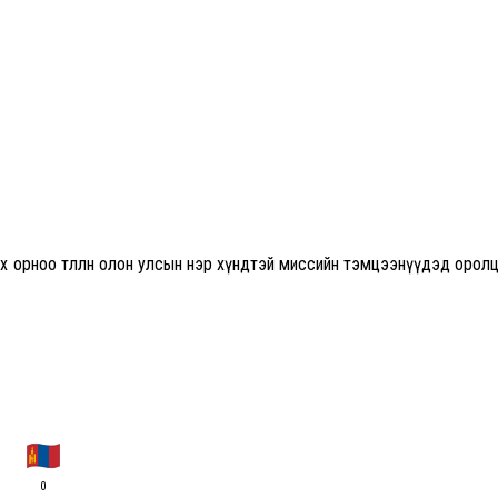
 орноо төлөөлөн олон улсын нэр хүндтэй миссийн тэмцээнүүдэд орол
0