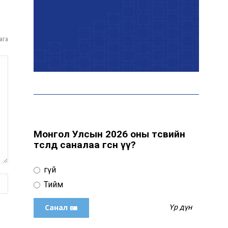
байна
ага
“Сүхбаатар дүүрэгт
үйлдвэрлэв- 2026”
үзэсгэлэн үргэлжилж
байна
Т.Ганболд: Ерөнхийлөгчийн
сонгуульд нэр дэвших
боломж бүрдвэл өрсөлдөнө
Монгол Улсын 2026 оны төсвийн
төсөлд саналаа өгсөн үү?
Цахим орчинд тархсан
Үгүй
бичлэгийн дараа
автобусны жолоочид
Тийм
хариуцлага тооцжээ
Үр дүн
ХААН Банк Ногоон нуур