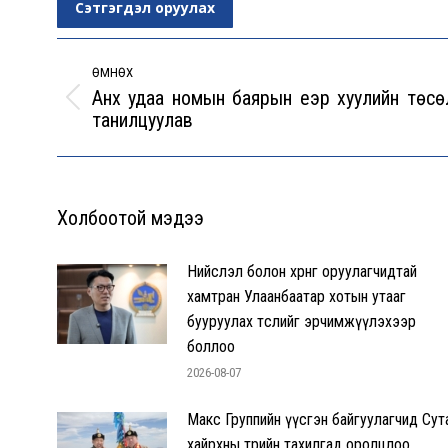
Сэтгэгдэл оруулах
Post
navigation
ӨМНӨХ
Анх удаа номын баярын үеэр хуулийн төсө
Previous
танилцуулав
post:
Холбоотой мэдээ
Нийслэл болон хөрөнгө оруулагчидтай
хамтран Улаанбаатар хотын утааг
бууруулах төслийг эрчимжүүлэхээр
боллоо
2026-08-07
Макс Группийн үүсгэн байгуулагчид Сут
хайрхны төрийн тахилгад оролцлоо