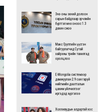
Энэ оны эхний долоон
сарын байдлаар зөрчлийн
бүртгэл өмнөх оноос 1.3
дахин өсжээ
Макс Группийн үүсгэн
байгуулагчид Сутай
хайрхны төрийн тахилгад
оролцлоо
E-Mongolia системээр
дамжуулан 2.9 сая гаруй
нийгмийн даатгалын
цахим үйлчилгээг
иргэдэд хүргэлээ
Холливудын алдартай хос