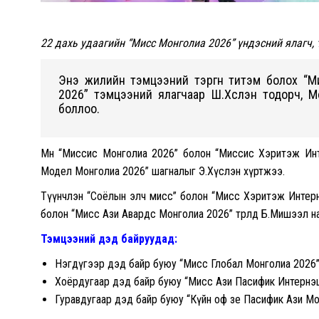
22 дахь удаагийн “Мисс Монголиа 2026” үндэсний ялагч,
Энэ жилийн тэмцээний тэргүүн титэм болох “
2026” тэмцээний ялагчаар Ш.Хүслэн тодорч, 
боллоо.
Мөн “Миссис Монголиа 2026” болон “Миссис Хэритэж Инте
Модел Монголиа 2026” шагналыг Э.Хүслэн хүртжээ.
Түүнчлэн “Соёлын элч мисс” болон “Мисс Хэритэж Интерн
болон “Мисс Ази Авардс Монголиа 2026” төрөлд Б.Мишээл на
Тэмцээний дэд байруудад:
Нэгдүгээр дэд байр буюу “Мисс Глобал Монголиа 2026”
Хоёрдугаар дэд байр буюу “Мисс Ази Пасифик Интернэш
Гуравдугаар дэд байр буюу “Күйн оф зе Пасифик Ази Мо