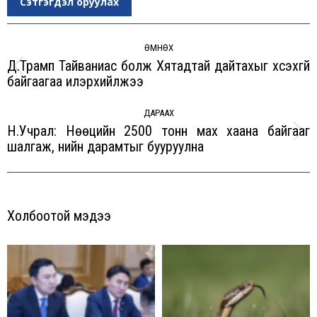
Сэтгэгдэл оруулах
Post
navigation
ӨМНӨХ
Д.Трамп Тайваниас болж Хятадтай дайтахыг хүсэхгүй
Previous
байгаагаа илэрхийлжээ
post:
ДАРААХ
Н.Учрал: Нөөцийн 2500 тонн мах хаана байгааг
Next
шалгаж, үнийн дарамтыг бууруулна
post:
Холбоотой мэдээ