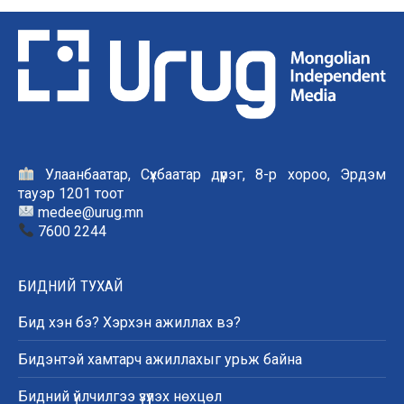
Улаанбаатар, Сүхбаатар дүүрэг, 8-р хороо, Эрдэм
тауэр 1201 тоот
medee@urug.mn
7600 2244
БИДНИЙ ТУХАЙ
Бид хэн бэ? Хэрхэн ажиллах вэ?
Бидэнтэй хамтарч ажиллахыг урьж байна
Бидний үйлчилгээ үзүүлэх нөхцөл