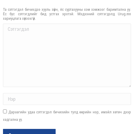
Та сэтгэгдэл бичихдээ хууль зүйн, ёс суртахууны хэм хэмжээг баримтална уу.
Ёс бус сэтгэгдлийг бид устгах эрхтэй. Мэдээний сэтгэгдэлд Urug.mn
хариуцлага хүлээхгүй.
Comment
Name *
Дараагийн удаа сэтгэгдэл бичихийн тулд өөрийн нэр, имэйл хөтөч дээр
хадгална уу.