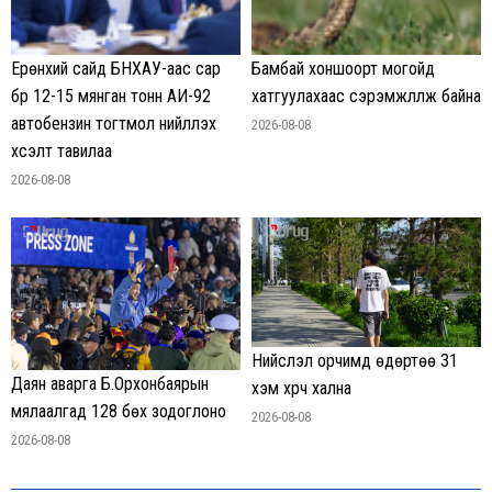
Ерөнхий сайд БНХАУ-аас сар
Бамбай хоншоорт могойд
бүр 12-15 мянган тонн АИ-92
хатгуулахаас сэрэмжлүүлж байна
автобензин тогтмол нийлүүлэх
2026-08-08
хүсэлт тавилаа
2026-08-08
Нийслэл орчимд өдөртөө 31
Даян аварга Б.Орхонбаярын
хэм хүрч хална
мялаалгад 128 бөх зодоглоно
2026-08-08
2026-08-08