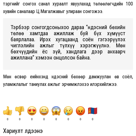
тэргүүнийг сонгох санал хураалт явуулахад төлөөлөгчдийн 100
хувийн саналаар Ц.Магалжавыг улираан сонгожээ.
Тэрбээр сонгогдсоныхоо дараа “Үндэсний бөхийн
төлөө хамтдаа ажиллаж буй бүх хүмүүст
баярлалаа. Ирэх хугацаанд соён гэгээрүүлэх
чиглэлийн ажлыг түлхүү хэрэгжүүлнэ. Мөн
бөхчүүдийн ёс зүй, хандлага дээр анхаарч
ажиллана” хэмээн онцолсон байна.
Мөн өсвөр үеийнхэнд үндэсний бөхөөр дамжуулан өв соёл,
уламжлалыг таниулах ажлыг эрчимжүүлэхээ илэрхийлжээ.
0
0
0
0
0
0
0
0
Хариулт үлдээнэ үү