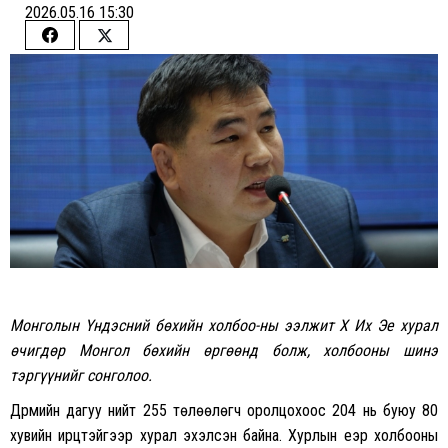
2026.05.16 15:30
Share
Share
on
on
Facebook
Twitter
Монголын Үндэсний бөхийн холбоо
-ны ээлжит X Их Эе хурал
өчигдөр Монгол бөхийн өргөөнд болж, холбооны шинэ
тэргүүнийг сонголоо.
Дүрмийн дагуу нийт 255 төлөөлөгч оролцохоос 204 нь буюу 80
хувийн ирцтэйгээр хурал эхэлсэн байна. Хурлын үеэр холбооны