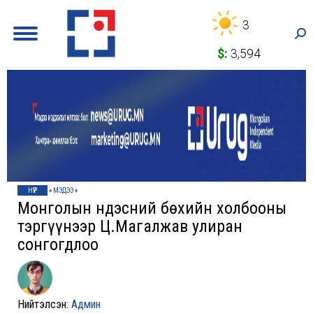
3
Sea
$:
3,594
НҮҮР
»
МЭДЭЭ
»
Монголын Үндэсний бөхийн холбооны
тэргүүнээр Ц.Магалжав улиран
сонгогдлоо
Нийтэлсэн:
Админ