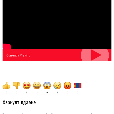
Currently Playing
0
0
0
2
0
0
0
0
Хариулт үлдээнэ үү