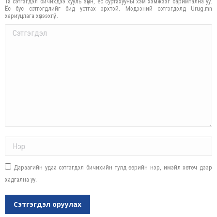
Та сэтгэгдэл бичихдээ хууль зүйн, ёс суртахууны хэм хэмжээг баримтална уу.
Ёс бус сэтгэгдлийг бид устгах эрхтэй. Мэдээний сэтгэгдэлд Urug.mn
хариуцлага хүлээхгүй.
Comment
Name *
Дараагийн удаа сэтгэгдэл бичихийн тулд өөрийн нэр, имэйл хөтөч дээр
хадгална уу.
Сэтгэгдэл оруулах