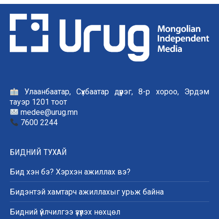
Улаанбаатар, Сүхбаатар дүүрэг, 8-р хороо, Эрдэм
тауэр 1201 тоот
medee@urug.mn
7600 2244
БИДНИЙ ТУХАЙ
Бид хэн бэ? Хэрхэн ажиллах вэ?
Бидэнтэй хамтарч ажиллахыг урьж байна
Бидний үйлчилгээ үзүүлэх нөхцөл