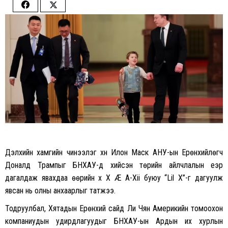
Share
Share
on
on
Facebook
Twitter
Дэлхийн хамгийн чинээлэг хүн Илон Маск АНУ-ын Ерөнхийлөгч
Доналд Трампыг БНХАУ-д хийсэн төрийн айлчлалын үеэр
дагалдаж явахдаа өөрийн хүү X Æ A-Xii буюу “Lil X”-г дагуулж
явсан нь олны анхаарлыг татжээ.
Тодруулбал, Хятадын Ерөнхий сайд Ли Чян Америкийн томоохон
компаниудын удирдлагуудыг БНХАУ-ын Ардын их хурлын