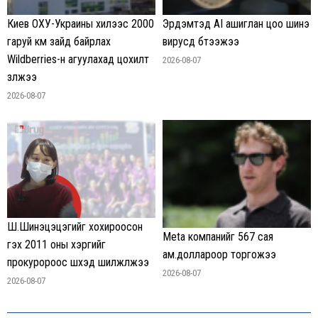
Киев ОХУ-Украины хилээс 2000
Эрдэмтэд AI ашиглан цоо шинэ
гаруй км зайд байрлах
вирусүүд бүтээжээ
Wildberries-н агуулахад цохилт
2026-08-07
үзүүлжээ
2026-08-07
Ш.Шинэцэцэгийг хохироосон
Meta компанийг 567 сая
гэх 2011 оны хэргийг
ам.доллароор торгожээ
прокуророос шүүхэд шилжүүлжээ
2026-08-07
2026-08-07