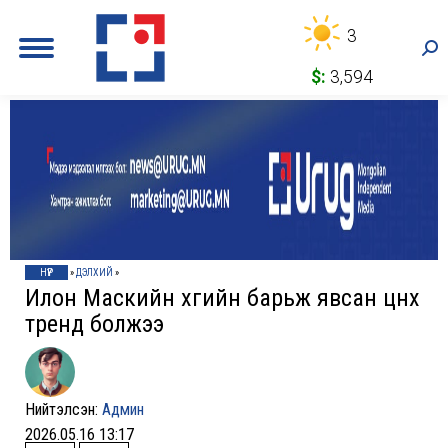
3
Sea
$:
3,594
НҮҮР
»
ДЭЛХИЙ
»
Илон Маскийн хүүгийн барьж явсан цүнх
тренд болжээ
Нийтэлсэн:
Админ
2026.05.16 13:17