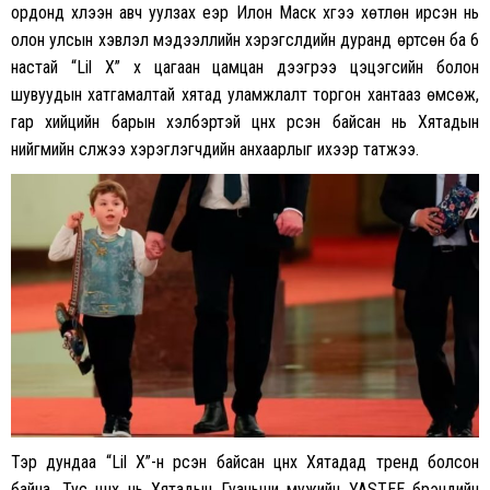
ордонд хүлээн авч уулзах үеэр Илон Маск хүүгээ хөтлөн ирсэн нь
олон улсын хэвлэл мэдээллийн хэрэгслүүдийн дуранд өртсөн ба 6
настай “Lil X” хүү цагаан цамцан дээгүүрээ цэцэгсийн болон
шувуудын хатгамалтай хятад уламжлалт торгон хантааз өмсөж,
гар хийцийн барын хэлбэртэй цүнх үүрсэн байсан нь Хятадын
нийгмийн сүлжээ хэрэглэгчдийн анхаарлыг ихээр татжээ.
Тэр дундаа “Lil X”-н үүрсэн байсан цүнх Хятадад тренд болсон
байна. Тус цүнх нь Хятадын Гуаньши мужийн YASTEE брэндийн