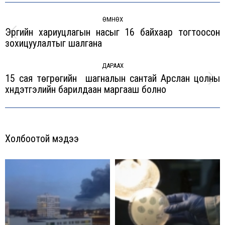
Post
navigation
ӨМНӨХ
Эрүүгийн хариуцлагын насыг 16 байхаар тогтоосон
Previous
зохицуулалтыг шалгана
post:
ДАРААХ
15 сая төгрөгийн шагналын сантай Арслан цолны
Next
хүндэтгэлийн барилдаан маргааш болно
post:
Холбоотой мэдээ