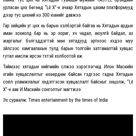
урласан цүнх бөгөөд “Lil X”-н ачаар Хятадын цахим платформууд
дээр тус цүнхний үнэ 300 юанийг давжээ.
Гар хийцийн уг цүнх нь барын хэлбэртэй байгаа нь Хятадын ардын
аман зохиолд бар нь эр зориг, хүч чадал, аюулгүй байдал, аз
жаргалыг бэлгэддэгтэй мөн хятадууд эртнээс хүүхдээ муу
зүйлсээс хамгаалахын тулд барын толгойн хатгамалтай хувцас
гутал өмсүүлж ирсэн түүхтэй холбоотой аж.
Тиймээс хятадын нийгмийн сүлжээ хэрэглэгчид Илон Маскийн
хүүгийн хувцаслалтыг өхөөрдөм байсан гэдгээс гадна Хятадын
соёл уламжлалыг хүндэтгэсэн хувцаслалт байсныг онцолж, “Lil
X”-н аав И.Маскийн сонголтыг магтжээ.
Эх сурвалж: Times entertainment by the times of India