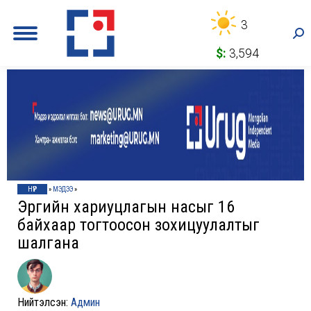
3
Sea
$:
3,594
НҮҮР
»
МЭДЭЭ
»
Эрүүгийн хариуцлагын насыг 16
байхаар тогтоосон зохицуулалтыг
шалгана
Нийтэлсэн:
Админ