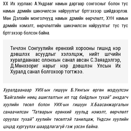
XX Их хурлаас А.Ундрааг намын даргаар сонгосныг болон тус
намын дүрмийн шинэчилсэн найруулгыг бүртгэхээр шийдвэрлэв.
Мөн Дэлхийн монголчууд намын дүрмийн өөрчлөлт, ХҮН намын
дүрмийн нэмэлт, өөрчлөлтийн шинэчилсэн найруулгыг тус тус
бүртгэхээр болсон байна.
Түүнчлэн Сонгуулийн ерөнхий хорооны гишүүнд нэр
дэвшүүлэх асуудлыг хэлэлцэж, нийт шүүгчийн
хуралдаанаас олонхын санал авсан С.Заяадэлгэр,
Д.Мөнхзориг нарыг нэр дэвшүүлэн Улсын Их
Хуралд санал болгохоор тогтжээ.
Хуралдаанаар УИХ-ын гишүүн Б.Уянгын өргөн мэдүүлсэн
“Байгалийн нөөц ашиглалтын ил тод байдлын тухай” анхдагч
хуулийн төсөл болон УИХ-ын гишүүн Х.Баасанжаргалын
санаачилсан “Татварын ерөнхий хуульд нэмэлт, өөрчлөлт
оруулах тухай” хуулийн төсөлтэй танилцаж, Үндсэн хуулийн
цэцэд хүргүүлэх шаардлагагүй гэж үзсэн байна.