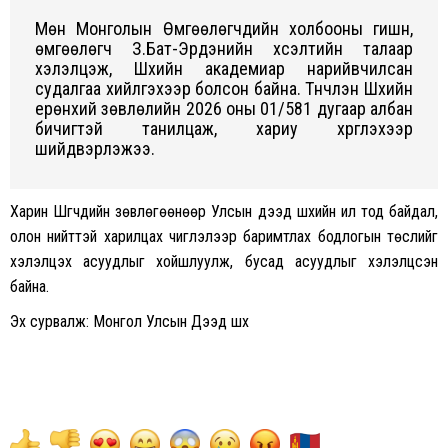
Мөн Монголын Өмгөөлөгчдийн холбооны гишүүн,
өмгөөлөгч З.Бат-Эрдэнийн хүсэлтийн талаар
хэлэлцэж, Шүүхийн академиар нарийвчилсан
судалгаа хийлгэхээр болсон байна. Түүнчлэн Шүүхийн
ерөнхий зөвлөлийн 2026 оны 01/581 дугаар албан
бичигтэй танилцаж, хариу хүргүүлэхээр
шийдвэрлэжээ.
Харин Шүүгчдийн зөвлөгөөнөөр Улсын дээд шүүхийн ил тод байдал,
олон нийттэй харилцах чиглэлээр баримтлах бодлогын төслийг
хэлэлцэх асуудлыг хойшлуулж, бусад асуудлыг хэлэлцсэн
байна.
Эх сурвалж: Монгол Улсын Дээд шүүх