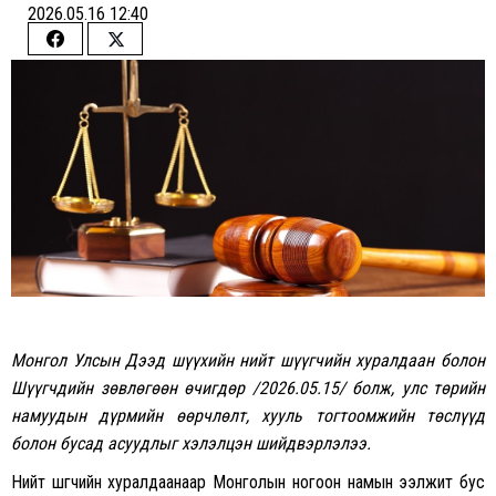
2026.05.16 12:40
Share
Share
on
on
Facebook
Twitter
Монгол Улсын Дээд шүүхийн нийт шүүгчийн хуралдаан болон
Шүүгчдийн зөвлөгөөн өчигдөр /2026.05.15/ болж, улс төрийн
намуудын дүрмийн өөрчлөлт, хууль тогтоомжийн төслүүд
болон бусад асуудлыг хэлэлцэн шийдвэрлэлээ.
Нийт шүүгчийн хуралдаанаар Монголын ногоон намын ээлжит бус