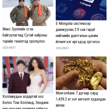
E-Mongolia системээр
Макс Группийн үүсгэн
дамжуулан 2.9 сая гаруй
байгуулагчид Сутай хайрхны
нийгмийн даатгалын цахим
төрийн тахилгад оролцлоо
үйлчилгээг иргэдэд хүргэлээ
2026-08-07
2026-08-07
Монголбанк 7 дугаар сард
Холливудын алдартай хос
1,439.2 кг үнэт металл худалдан
болох Том Холланд, Зендаяа
авлаа
нар нууцаар хуримаа хийжээ