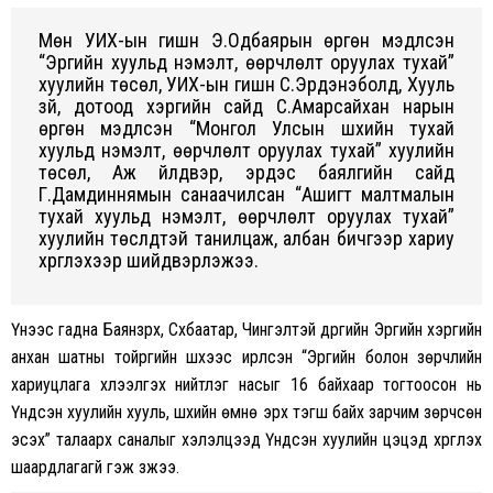
Мөн УИХ-ын гишүүн Э.Одбаярын өргөн мэдүүлсэн
“Эрүүгийн хуульд нэмэлт, өөрчлөлт оруулах тухай”
хуулийн төсөл, УИХ-ын гишүүн С.Эрдэнэболд, Хууль
зүй, дотоод хэргийн сайд С.Амарсайхан нарын
өргөн мэдүүлсэн “Монгол Улсын шүүхийн тухай
хуульд нэмэлт, өөрчлөлт оруулах тухай” хуулийн
төсөл, Аж үйлдвэр, эрдэс баялгийн сайд
Г.Дамдиннямын санаачилсан “Ашигт малтмалын
тухай хуульд нэмэлт, өөрчлөлт оруулах тухай”
хуулийн төслүүдтэй танилцаж, албан бичгээр хариу
хүргүүлэхээр шийдвэрлэжээ.
Үүнээс гадна Баянзүрх, Сүхбаатар, Чингэлтэй дүүргийн Эрүүгийн хэргийн
анхан шатны тойргийн шүүхээс ирүүлсэн “Эрүүгийн болон зөрчлийн
хариуцлага хүлээлгэх нийтлэг насыг 16 байхаар тогтоосон нь
Үндсэн хуулийн хууль, шүүхийн өмнө эрх тэгш байх зарчим зөрчсөн
эсэх” талаарх саналыг хэлэлцээд Үндсэн хуулийн цэцэд хүргүүлэх
шаардлагагүй гэж үзжээ.