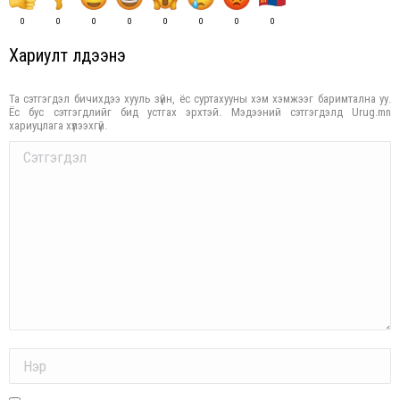
0
0
0
0
0
0
0
0
Хариулт үлдээнэ үү
Та сэтгэгдэл бичихдээ хууль зүйн, ёс суртахууны хэм хэмжээг баримтална уу.
Ёс бус сэтгэгдлийг бид устгах эрхтэй. Мэдээний сэтгэгдэлд Urug.mn
хариуцлага хүлээхгүй.
Comment
Name *