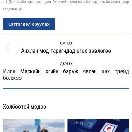
Дараагийн удаа сэтгэгдэл бичихийн тулд өөрийн нэр, имэйл хөтөч дээр
хадгална уу.
Сэтгэгдэл оруулах
Post
navigation
ӨМНӨХ
Анхлан мод таригчдад өгөх зөвлөгөө
Previous
post:
ДАРААХ
Илон Маскийн хүүгийн барьж явсан цүнх тренд
Next
болжээ
post:
Холбоотой мэдээ