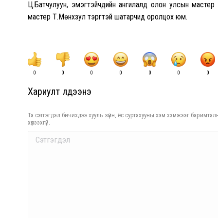
Ц.Батчулуун, эмэгтэйчүүдийн ангилалд олон улсын масте
мастер Т.Мөнхзул тэргүүтэй шатарчид оролцох юм.
0
0
0
0
0
0
0
Хариулт үлдээнэ үү
Та сэтгэгдэл бичихдээ хууль зүйн, ёс суртахууны хэм хэмжээг баримталн
хүлээхгүй.
Comment