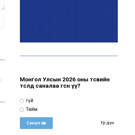
Цахим орчинд тархсан
бичлэгийн дараа
автобусны жолоочид
хариуцлага тооцжээ
ХААН Банк Ногоон нуур
орчмыг тохижуулж,
цэцэрлэгт хүрээлэн
байгуулна
Монгол Улсын 2026 оны төсвийн
төсөлд саналаа өгсөн үү?
Ховд аймагт сураггүй алга
болсон 10 настай охиныг
Үгүй
эрэн хайх ажиллагаа
үргэлжилж байна
Тийм
Үр дүн
Гадаад худалдааны бараа
эргэлт 19.4 тэрбум