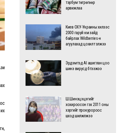
тэрбум төгрөгөөр
арвижлаа
Киев ОХУ-Украины хилээс
2000 гаруй км зайд
байрлах Wildberries-н
агуулахад цохилт үзүүлжээ
Эрдэмтэд AI ашиглан цоо
Ази
шинэ вирусүүд бүтээжээ
лах
Ш.Шинэцэцэгийг
оос
хохироосон гэх 2011 оны
 их
хэргийг прокуророос
шүүхэд шилжүүлжээ
үн,