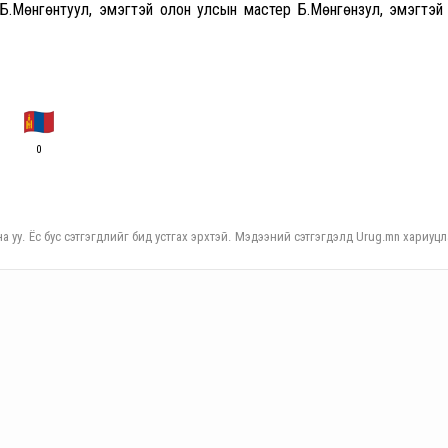
р Б.Мөнгөнтуул, эмэгтэй олон улсын мастер Б.Мөнгөнзул, эмэгтэй
0
а уу. Ёс бус сэтгэгдлийг бид устгах эрхтэй. Мэдээний сэтгэгдэлд Urug.mn хариуцл