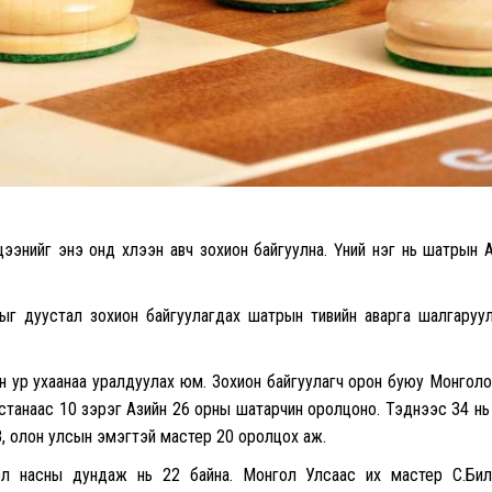
ээнийг энэ онд хүлээн авч зохион байгуулна. Үүний нэг нь шатрын 
ыг дуустал зохион байгуулагдах шатрын тивийн аварга шалгаруу
н ур ухаанаа уралдуулах юм. Зохион байгуулагч орон буюу Монгол
хстанаас 10 зэрэг Азийн 26 орны шатарчин оролцоно. Тэднээс 34 нь
8, олон улсын эмэгтэй мастер 20 оролцох аж.
ол насны дундаж нь 22 байна. Монгол Улсаас их мастер С.Билгү