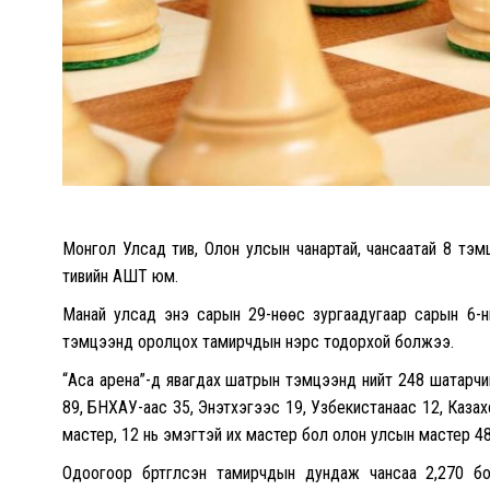
Монгол Улсад тив, Олон улсын чанартай, чансаатай 8 тэмц
тивийн АШТ юм.
Манай улсад энэ сарын 29-нөөс зургаадугаар сарын 6-н
тэмцээнд оролцох тамирчдын нэрс тодорхой болжээ.
“Аса арена”-д явагдах шатрын тэмцээнд нийт 248 шатарчи
89, БНХАУ-аас 35, Энэтхэгээс 19, Узбекистанаас 12, Каза
мастер, 12 нь эмэгтэй их мастер бол олон улсын мастер 4
Одоогоор бүртгүүлсэн тамирчдын дундаж чансаа 2,270 б