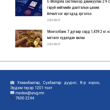
E-Mongolia системээр дамжуулан 2.9 с
гаруй нийгмийн даатгалын цахим
үйлчилгээг иргэдэд хүргэлээ
2026-08-07
Монголбанк 7 дугаар сард 1,439.2 кг үн
металл худалдан авлаа
2026-08-07
Улаанбаатар, Сүхбаатар дүүрэг, 8-р хороо,
Эрдэм тауэр 1201 тоот
medee@urug.mn
7600 2244