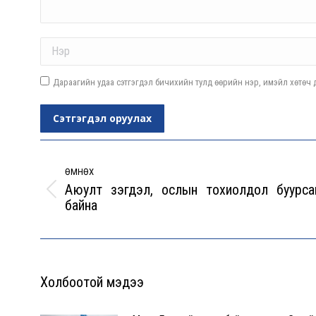
Name *
Дараагийн удаа сэтгэгдэл бичихийн тулд өөрийн нэр, имэйл хөтөч д
Сэтгэгдэл оруулах
Post
navigation
ӨМНӨХ
Аюулт үзэгдэл, ослын тохиолдол буурса
Previous
байна
post:
Холбоотой мэдээ