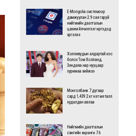
E-Mongolia системээр
дамжуулан 2.9 сая гаруй
нийгмийн даатгалын
цахим үйлчилгээг иргэдэд
хүргэлээ
Холливудын алдартай хос
болох Том Холланд,
Зендаяа нар нууцаар
хуримаа хийжээ
Монголбанк 7 дугаар
сард 1,439.2 кг үнэт металл
худалдан авлаа
Нийгмийн даатгалын
сангийн хөрөнгө 7.6