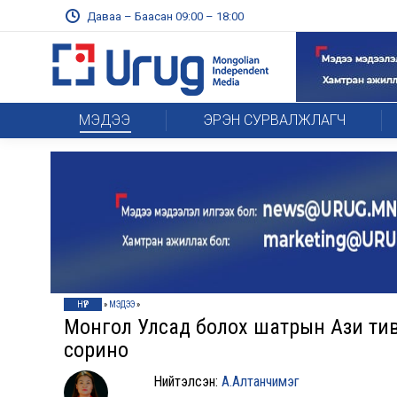
Даваа – Баасан 09:00 – 18:00
МЭДЭЭ
ЭРЭН СУРВАЛЖЛАГЧ
НҮҮР
»
МЭДЭЭ
»
Монгол Улсад болох шатрын Ази ти
сорино
Нийтэлсэн:
А.Алтанчимэг