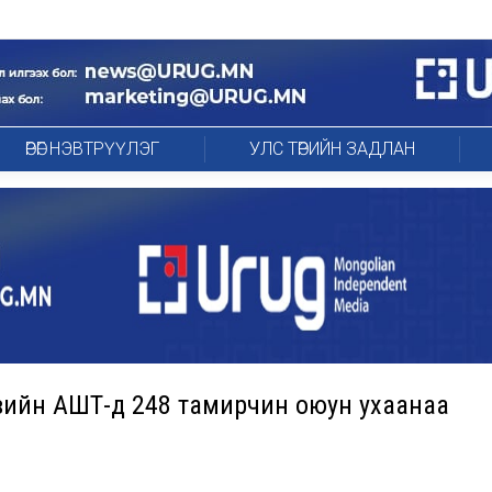
ӨРӨГ НЭВТРҮҮЛЭГ
УЛС ТӨРИЙН ЗАДЛАН
вийн АШТ-д 248 тамирчин оюун ухаанаа