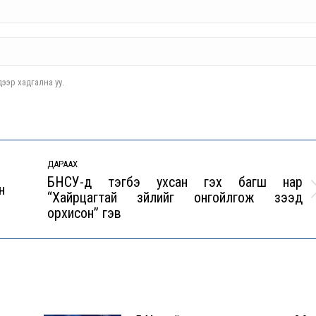
ээр хадгална уу.
ДАРААХ
БНСУ-д тэгбэ ухсан гэх багш нар
н
“Хайрцагтай зүйлийг онгойлгож үзээд
Next
орхисон” гэв
post: