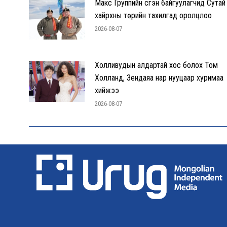
Макс Группийн үүсгэн байгуулагчид Сутай
хайрхны төрийн тахилгад оролцлоо
2026-08-07
Холливудын алдартай хос болох Том
Холланд, Зендаяа нар нууцаар хуримаа
хийжээ
2026-08-07