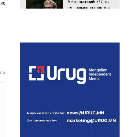
Meta компанийг 567 сая
 их
ам.доллароор торгожээ
Шатахууны нийлүүлэлт
эрчимжиж, түгээлтийн хүчин
чадлыг нэмэгдүүлж байна
ага
“Сүхбаатар дүүрэгт
үйлдвэрлэв- 2026”
үзэсгэлэн үргэлжилж байна
Т.Ганболд:
Ерөнхийлөгчийн
сонгуульд нэр дэвших
боломж бүрдвэл
өрсөлдөнө