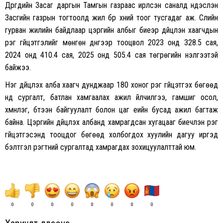
Дүүргүүдийн Засаг даргын Тамгын газраас ирүүлсэн саналд үндэслэн
Засгийн газрын тогтоолд жил бүр хүний тоог тусгадаг аж. Сүүлийн
гурван жилийн байдлаар цэргийн албыг биеэр дүйцүүлэн хаагчдын
үүрэг гүйцэтгэлийг мөнгөн дүнгээр тооцвол 2023 онд 328.5 сая,
2024 онд 410.4 сая, 2025 онд 505.4 сая төгрөгийн үнэлгээтэй
байжээ.
Нэг дүйцүүлэх алба хаагч дунджаар 180 хоног үүрэг гүйцэтгэх бөгөөд
үүнд сургалт, батлан хамгаалах ажил үйлчилгээ, гамшиг осол,
хүмүүнлэг, бүтээн байгуулалт болон цаг үеийн бусад ажил багтаж
байна. Цэргийн дүйцүүлэх албанд хамрагдсан хугацааг биечлэн үүрэг
гүйцэтгэсэнд тооцдог бөгөөд холбогдох хуулийн дагуу иргэд
бэлтгэл үүрэгтний сургалтад хамрагдах зохицуулалттай юм.
0
0
0
0
0
0
0
0