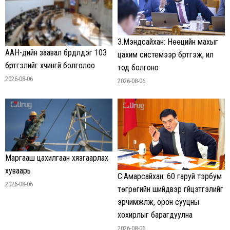
З.Мэндсайхан: Нөөцийн махыг
ААН-үүдийн заавал бүрдүүлдэг 103
цахим системээр бүртгэж, ил
бүртгэлийг хүчингүй болголоо
тод болгоно
2026-08-06
2026-08-06
Маргааш цахилгаан хязгаарлах
хуваарь
С.Амарсайхан: 60 гаруй тэрбум
2026-08-06
төгрөгийн шийдвэр гүйцэтгэлийг
эрчимжүүлж, орон сууцны
хохирлыг барагдуулна
2026-08-06