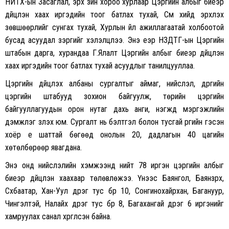
НИТХ-ын Засаглал, эрх зүйн хороо хурлаар Цэргийн албыг биеэр
дүйцүүлэн хаах иргэдийн тоог батлах тухай, Сүм хийд эрхлэх
зөвшөөрлийг сунгах тухай, Хурлын үйл ажиллагаатай холбоотой
бусад асуудал зэргийг хэлэлцлээ. Энэ үеэр НЗДТГ-ын Цэргийн
штабын дарга, хурандаа Г.Ялалт Цэргийн албыг биеэр дүйцүүлэн
хаах иргэдийн тоог батлах тухай асуудлыг танилцууллаа.
Цэргийн дүйцүүлэх албаны сургалтыг аймаг, нийслэл, дүүргийн
цэргийн штабууд зохион байгуулж, төрийн цэргийн
байгууллагуудын орон нутаг дахь анги, нэгжүүд мэргэжлийн
дэмжлэг үзүүлэх юм. Сургалт нь бэлтгэл болон тусгай үүргийн гэсэн
хоёр үе шаттай бөгөөд онолын 20, дадлагын 40 цагийн
хөтөлбөрөөр явагдана.
Энэ онд нийслэлийн хэмжээнд нийт 78 иргэн цэргийн албыг
биеэр дүйцүүлэн хаахаар төлөвлөжээ. Үүнээс Баянгол, Баянзүрх,
Сүхбаатар, Хан-Уул дүүрэг тус бүр 10, Сонгинохайрхан, Багануур,
Чингэлтэй, Налайх дүүрэг тус бүр 8, Багахангай дүүрэг 6 иргэнийг
хамруулах санал хүргүүлсэн байна.