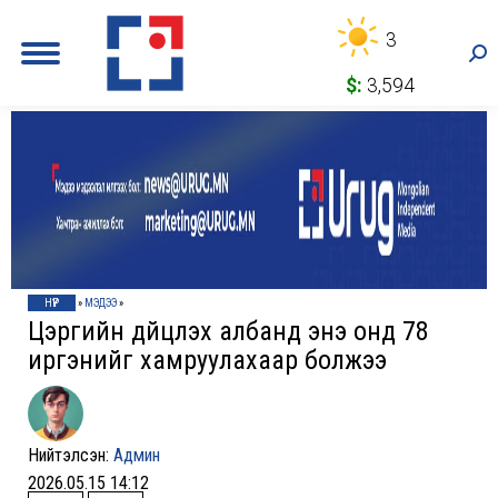
3
Sea
$:
3,594
НҮҮР
»
МЭДЭЭ
»
Цэргийн дүйцүүлэх албанд энэ онд 78
иргэнийг хамруулахаар болжээ
Нийтэлсэн:
Админ
2026.05.15 14:12