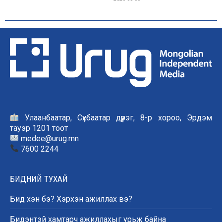
Улаанбаатар, Сүхбаатар дүүрэг, 8-р хороо, Эрдэм
тауэр 1201 тоот
medee@urug.mn
7600 2244
БИДНИЙ ТУХАЙ
Бид хэн бэ? Хэрхэн ажиллах вэ?
Бидэнтэй хамтарч ажиллахыг урьж байна