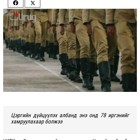
Share
Share
on
on
Facebook
Twitter
Цэргийн дүйцүүлэх албанд энэ онд 78 иргэнийг
хамруулахаар болжээ