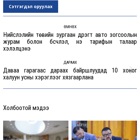
Сэтгэгдэл оруулах
Post
navigation
ӨМНӨХ
Нийслэлийн төвийн зургаан дүүрэгт авто зогсоолын
журам болон бүсчлэл, үнэ тарифын талаар
Previous
хэлэлцэнэ
post:
ДАРААХ
Даваа гарагаас дараах байршлуудад 10 хоног
Next
халуун усны хэрэглээг хязгаарлана
post:
Холбоотой мэдээ