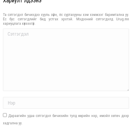
Хариулт үлдээнэ үү
Та сэтгэгдэл бичихдээ хууль зүйн, ёс суртахууны хэм хэмжээг баримтална уу.
Ёс бус сэтгэгдлийг бид устгах эрхтэй. Мэдээний сэтгэгдэлд Urug.mn
хариуцлага хүлээхгүй.
Comment
Name *
Дараагийн удаа сэтгэгдэл бичихийн тулд өөрийн нэр, имэйл хөтөч дээр
хадгална уу.