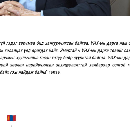
үй гэдэг зарчмаа бид хангуулчихсан байгаа. УИХ-ын дарга нам 
уль хэлэлцэх үед яригдах байх. Ямартай ч УИХ-ын дарга төвийг са
зарчмыг хуульчилна гэсэн хатуу байр суурьтай байгаа. УИХ-ын да
арай зөөлөн нарийвчилсан зохицуулалттай хэлбэрээр сонгоё 
 байх гэж найдаж байна
” гэлээ.
0