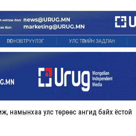
ӨРӨГ НЭВТРҮҮЛЭГ
УЛС ТӨРИЙН ЗАДЛАН
хиж, намынхаа улс төрөөс ангид байх ёстой