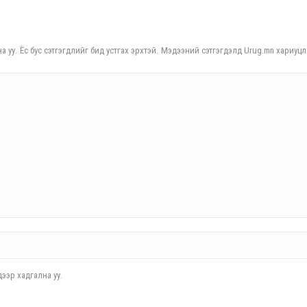
а уу. Ёс бус сэтгэгдлийг бид устгах эрхтэй. Мэдээний сэтгэгдэлд Urug.mn хариуцл
ээр хадгална уу.