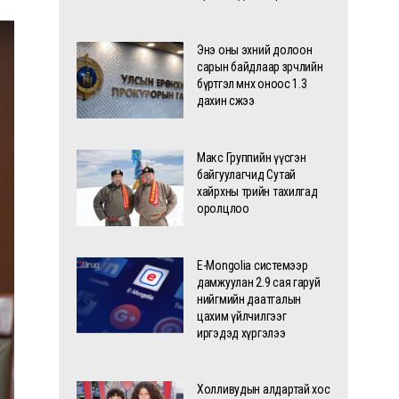
Энэ оны эхний долоон
сарын байдлаар зөрчлийн
бүртгэл өмнөх оноос 1.3
дахин өсжээ
Макс Группийн үүсгэн
байгуулагчид Сутай
хайрхны төрийн тахилгад
оролцлоо
E-Mongolia системээр
дамжуулан 2.9 сая гаруй
нийгмийн даатгалын
цахим үйлчилгээг
иргэдэд хүргэлээ
Холливудын алдартай хос