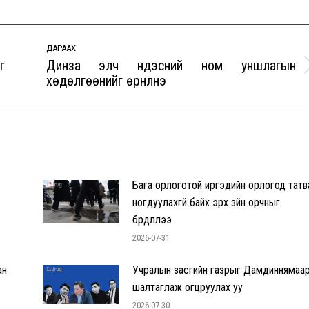
ДАРААХ
г
Динза элч үндэсний ном уншлагын
Next
хөдөлгөөнийг өрнүүлнэ
post:
Бага орлоготой иргэдийн орлогод татв
ногдуулахгүй байх эрх зүйн орчныг
бүрдүүллээ
2026-07-31
ан
Учралын засгийн газрыг Дамдиннямаа
шалтаглаж огцруулах уу
2026-07-30