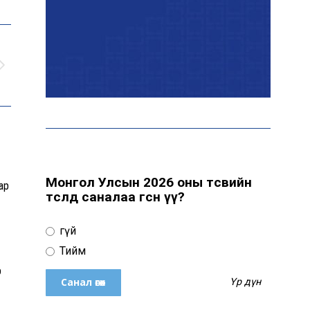
байна
“Сүхбаатар дүүрэгт
үйлдвэрлэв- 2026”
үзэсгэлэн үргэлжилж
байна
Т.Ганболд: Ерөнхийлөгчийн
сонгуульд нэр дэвших
боломж бүрдвэл өрсөлдөнө
Монгол Улсын 2026 оны төсвийн
ар
төсөлд саналаа өгсөн үү?
Цахим орчинд тархсан
Үгүй
бичлэгийн дараа
автобусны жолоочид
Тийм
хариуцлага тооцжээ
р
Үр дүн
ХААН Банк Ногоон нуур