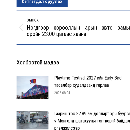
Сэтгэгдэл оруулах
Post
navigation
ӨМНӨХ
Нэгдүгээр хорооллын арын авто замы
Previous
оройн 23:00 цагаас хаана
post:
Холбоотой мэдээ
Playtime Festival 2027-ийн Early Bird
тасалбар худалдаанд гарлаа
2026-08-04
Газрын тос 87.89 ам.долларт хүрч буурс
ч Монголд шатахууны тогтворгүй байдал
үргэлжилсээр