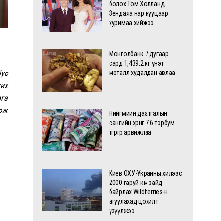
болох Том Холланд,
Зендаяа нар нууцаар
хуримаа хийжээ
Монголбанк 7 дугаар
сард 1,439.2 кг үнэт
бус
металл худалдан авлаа
хих
рга
гэж
Нийгмийн даатгалын
сангийн хөрөнгө 7.6 тэрбум
төгрөгөөр арвижлаа
Киев ОХУ-Украины хилээс
2000 гаруй км зайд
байрлах Wildberries-н
агуулахад цохилт
үзүүлжээ