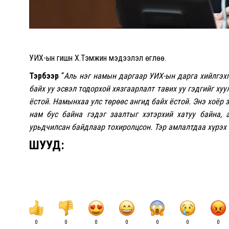
УИХ-ын гишүүн Х.Тэмүүжин мэдээлэл өглөө.
Тэрбээр
“
Аль нэг намын даргаар УИХ-ын дарга хийлгэхг
байх уу эсвэл тодорхой хязгаарлалт тавих уу гэдгийг ху
ёстой. Намынхаа улс төрөөс ангид байх ёстой. Энэ хоёр 
нам бус байна гэдэг заалтыг хэтэрхий хатуу байна, 
урьдчилсан байдлаар тохиролцсон. Тэр амлалтдаа хүрэх
ШУУД:
0
0
0
0
0
0
0