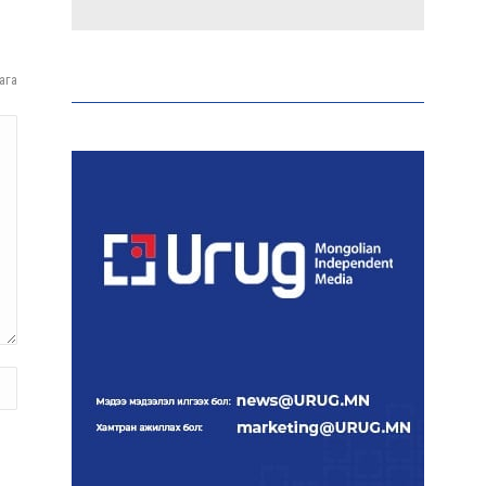
Эрдэмтэд AI ашиглан цоо
шинэ вирусүүд бүтээжээ
ага
Ш.Шинэцэцэгийг
хохироосон гэх 2011 оны
хэргийг прокуророос
шүүхэд шилжүүлжээ
Meta компанийг 567 сая
ам.доллароор торгожээ
Шатахууны нийлүүлэлт
эрчимжиж, түгээлтийн
хүчин чадлыг нэмэгдүүлж