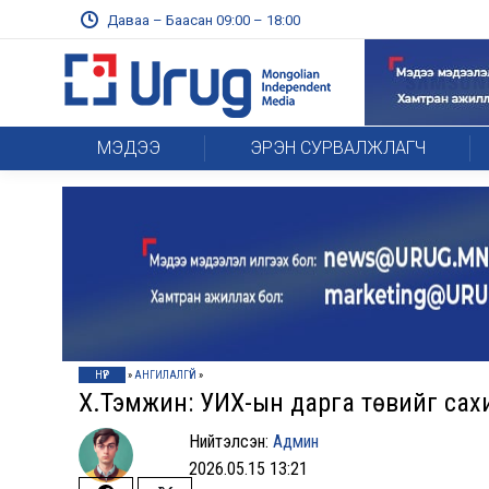
Даваа – Баасан 09:00 – 18:00
МЭДЭЭ
ЭРЭН СУРВАЛЖЛАГЧ
НҮҮР
»
АНГИЛАЛГҮЙ
»
Х.Тэмүүжин: УИХ-ын дарга төвийг са
Нийтэлсэн:
Админ
2026.05.15 13:21