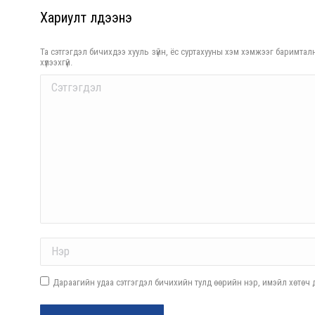
Хариулт үлдээнэ үү
Та сэтгэгдэл бичихдээ хууль зүйн, ёс суртахууны хэм хэмжээг баримталн
хүлээхгүй.
Comment
Name *
Дараагийн удаа сэтгэгдэл бичихийн тулд өөрийн нэр, имэйл хөтөч д