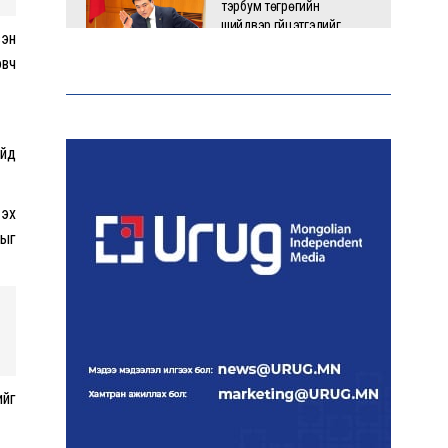
тэрбум төгрөгийн
шийдвэр гүйцэтгэлийг
сэн
эрчимжүүлж, орон сууцны
овч
хохирлыг барагдуулна
“Хотын дарга сонсож
байна” платформыг
айд
наймдугаар сарын 14-
нөөс ажиллуулна
 эх
хыг
Монгол залуу АНУ-ын
Вашингтон хотын орон
гэргүй эмэгтэйг
хүчирхийлэгчээс аварчээ
А.Оргилмаа дэлхийн
аваргад дөрвөн төрөлд
ийг
медаль хүртлээ