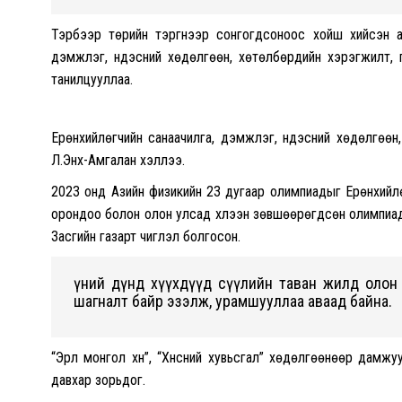
Тэрбээр төрийн тэргүүнээр сонгогдсоноос хойш хийсэн а
дэмжлэг, үндэсний хөдөлгөөн, хөтөлбөрүүдийн хэрэгжилт,
танилцууллаа.
Ерөнхийлөгчийн санаачилга, дэмжлэг, үндэсний хөдөлгөөн,
Л.Энх-Амгалан хэллээ.
2023 онд Азийн физикийн 23 дугаар олимпиадыг Ерөнхийл
орондоо болон олон улсад хүлээн зөвшөөрөгдсөн олимпиад
Засгийн газарт чиглэл болгосон.
Үүний дүнд хүүхдүүд сүүлийн таван жилд олон
шагналт байр эзэлж, урамшууллаа аваад байна.
“Эрүүл монгол хүн”, “Хүнсний хувьсгал” хөдөлгөөнөөр дамжуу
давхар зорьдог.