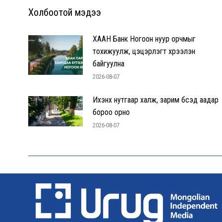
Холбоотой мэдээ
ХААН Банк Ногоон нуур орчмыг
тохижуулж, цэцэрлэгт хүрээлэн
байгуулна
2026-08-07
Ихэнх нутгаар халж, зарим бүсэд аадар
бороо орно
2026-08-07