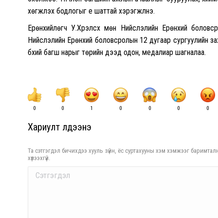
хөгжүүлэх бодлогыг үе шаттай хэрэгжүүлнэ.
Ерөнхийлөгч У.Хүрэлсүх мөн Нийслэлийн Ерөнхий болов
Нийслэлийн Ерөнхий боловсролын 12 дугаар сургуулийн з
бүхий багш нарыг төрийн дээд одон, медалиар шагналаа.
0
0
1
0
0
0
0
Хариулт үлдээнэ үү
Та сэтгэгдэл бичихдээ хууль зүйн, ёс суртахууны хэм хэмжээг баримталн
хүлээхгүй.
Comment