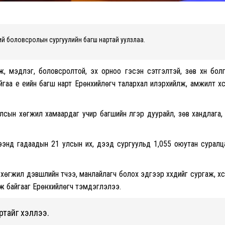
хий боловсролын сургуулийн багш нартай уулзлаа.
үүлж, мэдлэг, боловсролтой, эх орноо гэсэн сэтгэлтэй, зөв хүн бол
айгаа үе үеийн багш нарт Ерөнхийлөгч талархал илэрхийлж, амжилт хү
лсын хөгжил хамаардаг учир багшийн үлгэр дуурайл, зөв хандлага,
үрээнд гадаадын 21 улсын их, дээд сургуульд 1,055 оюутан сурал
өгжил дэвшлийн түүчээ, манлайлагч болох эдгээр хүүхдийг сургаж, хү
лж байгааг Ерөнхийлөгч тэмдэглэлээ.
ртайг хэллээ.