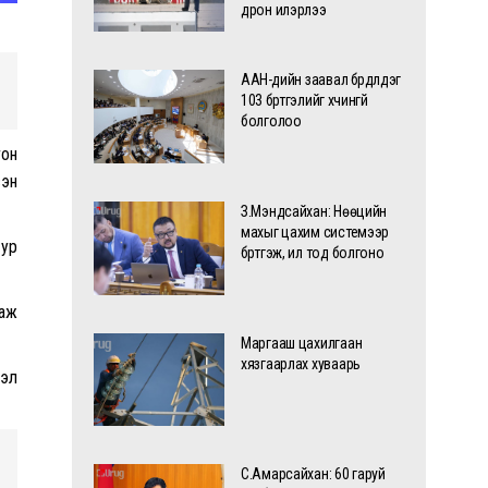
дрон илэрлээ
ААН-үүдийн заавал бүрдүүлдэг
103 бүртгэлийг хүчингүй
болголоо
гон
сэн
З.Мэндсайхан: Нөөцийн
махыг цахим системээр
 ур
бүртгэж, ил тод болгоно
цаж
Маргааш цахилгаан
хязгаарлах хуваарь
сэл
С.Амарсайхан: 60 гаруй