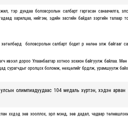
жил, тэр дундаа боловсролын салбарт гаргасан санаачилга, үзүүл
 гадаад харилцаа, нийгэм, эдийн засгийн байдал зэргийн талаар т
 хөтөлбөрүүд боловсролын салбарт бодит үр нөлөө үзүүлж байгааг с
өгч ивээл дороо Улаанбаатар хотноо зохион байгуулж байлаа. Мөн
ад сурагчдыг оролцох боломж, нөхцөлийг бүрдүүлж, урамшуулж бай
 улсын олимпиадуудаас 104 медаль хүртэн, хэдэн арван
лан хүүхдэд зөв хооллох, эрүүл мэнд, зөв дадал, чадвар төлөвшүүлэх