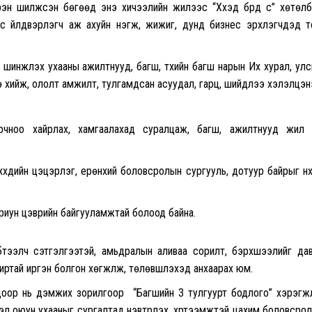
рэн шилжсэн бөгөөд энэ хичээлийн жилээс “Хүүхэд бүрд сүү” хөтөл
үнс үйлдвэрлэгч аж ахуйн нэгж, жижиг, дунд бизнес эрхлэгчдэд 
 шинжлэх ухааны ажилтнууд, багш, түүхийн багш нарын Их хурал, ул
 хийж, ололт амжилт, тулгамдсан асуудал, гарц, шийдлээ хэлэлцэн
 орчноо хайрлах, хамгаалахад суралцаж, багш, ажилтнууд жил 
үүхдийн цэцэрлэг, ерөнхий боловсролын сургууль, дотуур байрыг нү
 ариун цэврийн байгууламжтай болоод байна.
 бүтээлч сэтгэлгээтэй, амьдралын аливаа сорилт, бэрхшээлийг да
ртай иргэн болгон хөгжүүлж, төлөвшүүлэхэд анхаарах юм.
гцоор нь дэмжих зорилгоор “Багшийн 3 тулгуурт бодлого” хэрэгжү
эл оюун ухааныг сургалтад нэвтрүүлэх, хүртээмжтэй цахим боловсро