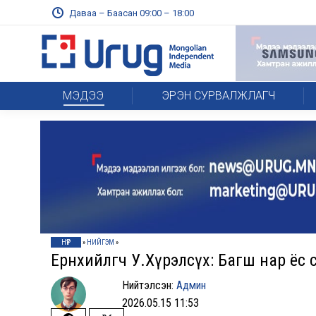
Даваа – Баасан 09:00 – 18:00
МЭДЭЭ
ЭРЭН СУРВАЛЖЛАГЧ
НҮҮР
»
НИЙГЭМ
»
Ерөнхийлөгч У.Хүрэлсүх: Багш нар ёс
Нийтэлсэн:
Админ
2026.05.15 11:53