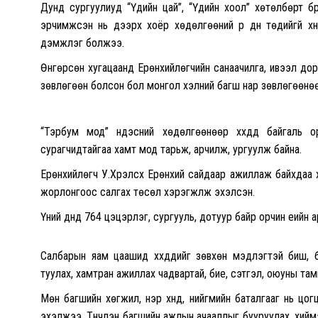
Дунд сургуулиуд “Үдийн цай”, “Үдийн хоол” хөтөлбөрт бү
эрчимжсэн нь дээрх хоёр хөдөлгөөний үр дүн төдийгүй х
дэмжлэг болжээ.
Өнгөрсөн хугацаанд Ерөнхийлөгчийн санаачилга, ивээл дор
зөвлөгөөн болсон бол монгол хэлний багш нар зөвлөгөөнөө
“Тэрбум мод” үндэсний хөдөлгөөнөөр хүүхдүүд байгаль
сурагчидтайгаа хамт мод тарьж, арчилж, ургуулж байна.
Ерөнхийлөгч У.Хүрэлсүх Ерөнхий сайдаар ажиллаж байхдаа х
жорлонгоос салгах төсөл хэрэгжүүлж эхэлсэн.
Үүний дүнд 764 цэцэрлэг, сургууль, дотуур байр орчин үеийн
Салбарын яам цаашид хүүхдүүдийг зөвхөн мэдлэгтэй биш,
туулах, хамтран ажиллах чадвартай, бие, сэтгэл, оюуны тами
Мөн багшийн хөгжил, нэр хүнд, нийгмийн баталгааг нь цо
эхэлжээ. Түүнчлэн багшийн ажлын ачааллыг бууруулах, хийм