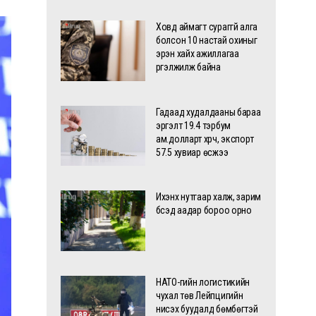
Ховд аймагт сураггүй алга
болсон 10 настай охиныг
эрэн хайх ажиллагаа
үргэлжилж байна
Гадаад худалдааны бараа
эргэлт 19.4 тэрбум
ам.долларт хүрч, экспорт
57.5 хувиар өсжээ
Ихэнх нутгаар халж, зарим
бүсэд аадар бороо орно
НАТО-гийн логистикийн
чухал төв Лейпцигийн
нисэх буудалд бөмбөгтэй