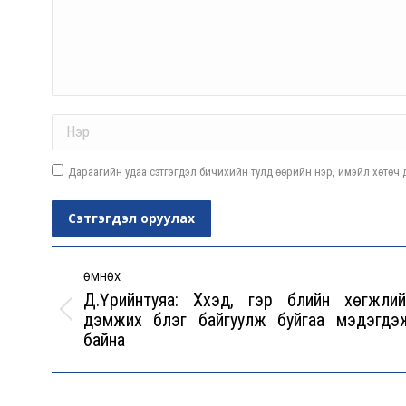
Name *
Дараагийн удаа сэтгэгдэл бичихийн тулд өөрийн нэр, имэйл хөтөч д
Сэтгэгдэл оруулах
Post
navigation
ӨМНӨХ
Д.Үүрийнтуяа: Хүүхэд, гэр бүлийн хөгжлий
дэмжих бүлэг байгуулж буйгаа мэдэгдэ
Previous
байна
post: