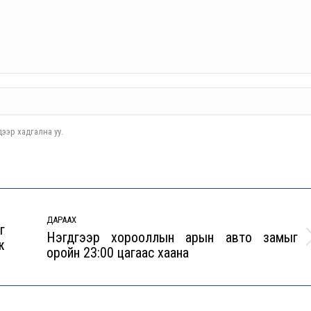
ээр хадгална уу.
ДАРААХ
г
Нэгдүгээр хорооллын арын авто замыг
ж
Next
оройн 23:00 цагаас хаана
post: