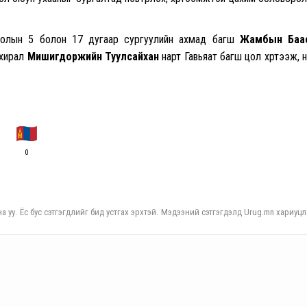
сролын 5 болон 17 дугаар сургуулийн ахмад багш
Жамбын Баа
ахирал
Мишигдоржийн Туулсайхан
нарт Гавьяат багш цол хүртээж, 
0
а уу. Ёс бус сэтгэгдлийг бид устгах эрхтэй. Мэдээний сэтгэгдэлд Urug.mn хариуцл