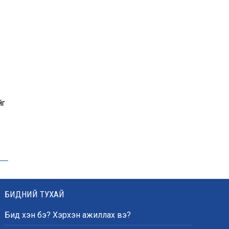
йг
БИДНИЙ ТУХАЙ
Бид хэн бэ? Хэрхэн ажиллах вэ?