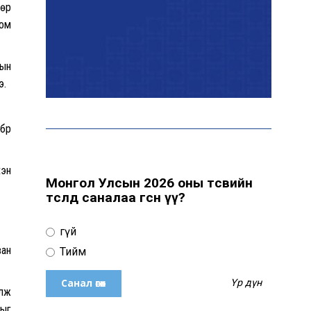
бөр
том
Дэлхий даяар элсэн
чихрийн үнэ нэмэгдэх
төлөвтэй байна
сын
э.
Б.Оюунбилэг:
Хамтрагчдаа хуулийн
бүр
байгууллагаар далайлгаж
дарамталсан
хэн
Монгол Улсын 2026 оны төсвийн
төсөлд саналаа өгсөн үү?
Б.Дашпүрэв: Шатахууны
нийлүүлэлт хэвийн
үргэлжилж, нөөцийг
Үгүй
нэмэгдүүлэхэд анхаарч
байна
ван
Тийм
Үр дүн
үлж
Д.Амарбаясгалан: Зах
зээлийн буруу бодлого
лыг