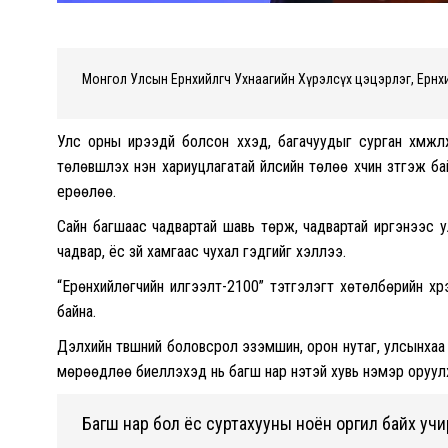
Монгол Улсын Ерөнхийлөгч Ухнаагийн Хүрэлсүх цэцэрлэг, Ерөн
Улс орны ирээдүй болсон хүүхэд, багачуудыг сурган хүмүүж
төлөвшүүлэх нэн хариуцлагатай үйлсийн төлөө хүчин зүтгэж б
ерөөлөө.
Сайн багшаас чадвартай шавь төрж, чадвартай иргэнээс у
чадвар, ёс зүй хамгаас чухал гэдгийг хэллээ.
“Ерөнхийлөгчийн илгээлт-2100” тэтгэлэгт хөтөлбөрийн х
байна.
Дэлхийн түвшний боловсрол эзэмшин, орон нутаг, улсынхаа х
мөрөөдлөө биелүүлэхэд нь багш нар үнэтэй хувь нэмэр оруу
Багш нар бол ёс суртахууны ноён оргил байх учи