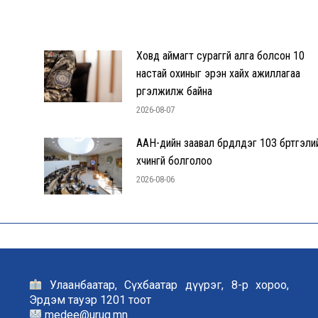
Ховд аймагт сураггүй алга болсон 10
настай охиныг эрэн хайх ажиллагаа
үргэлжилж байна
2026-08-07
ААН-үүдийн заавал бүрдүүлдэг 103 бүртгэли
хүчингүй болголоо
2026-08-06
Улаанбаатар, Сүхбаатар дүүрэг, 8-р хороо,
Эрдэм тауэр 1201 тоот
medee@urug.mn