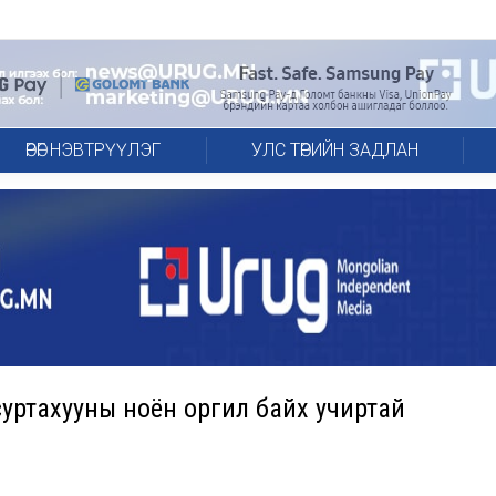
ӨРӨГ НЭВТРҮҮЛЭГ
УЛС ТӨРИЙН ЗАДЛАН
 суртахууны ноён оргил байх учиртай