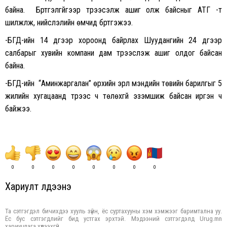
байна. Бүртгэлгүйгээр түрээсэлж ашиг олж байсныг АТГ -т
шилжүүлж, нийслэлийн өмчид бүртгэжээ.
-БГД-ийн 14 дүгээр хороонд байрлах Шуудангийн 24 дүгээр
салбарыг хувийн компани дам түрээслэж ашиг олдог байсан
байна.
-БГД-ийн “Аминжаргалан” өрхийн эрүүл мэндийн төвийн барилгыг 5
жилийн хугацаанд түрээс ч төлөхгүй эзэмшиж байсан иргэн ч
байжээ.
0
0
0
0
0
0
0
0
Хариулт үлдээнэ үү
Та сэтгэгдэл бичихдээ хууль зүйн, ёс суртахууны хэм хэмжээг баримтална уу.
Ёс бус сэтгэгдлийг бид устгах эрхтэй. Мэдээний сэтгэгдэлд Urug.mn
хариуцлага хүлээхгүй.