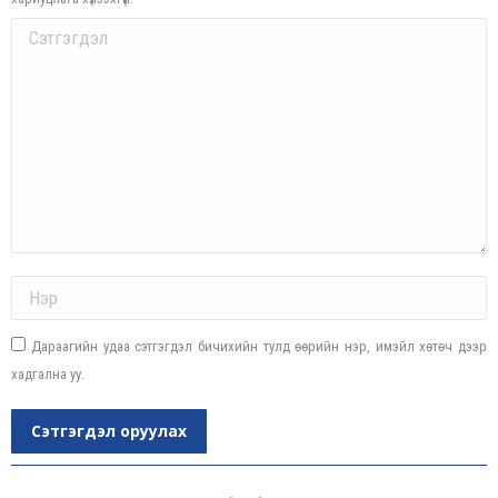
Comment
Name *
Дараагийн удаа сэтгэгдэл бичихийн тулд өөрийн нэр, имэйл хөтөч дээр
хадгална уу.
Сэтгэгдэл оруулах
Post