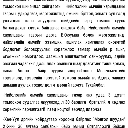
томоохон шинэчлэл хийгдээгүй. Нийслэлийн өмчийн харилцааны
газрын удирдлага, мэргэжилтнүүд өмчийн бүртгэл, хяналт сул гээд
ужгирсан олон асуудлын шийдлийн гарц хэмээн хууль
батлагдахыг хүлээж байгаагаа онцолж байв. Нийслэлийн өмчийн
харилцааны газрын дарга В.Оюумаа болон мэргэжилтнүүд
нийслэлийн өмчийг эзэмших, ашиглах хамгаалах оновчтой
бодлогыг боловсруулах, хэрэгжүүлэх замаар өмчийн үр ашиг,
өгөөжийг нэмэгдүүлэх, эзэмшил ашиглалтыг сайжруулах, эдийн
засгийн чадавхыг дээшлүүлэх зайлшгүй шаардлагатайг тайлбарлаж,
санал болон байр сууриа илэрхийллээ. Менежментийн
гэрээгээр, түрээсийн гэрээтэй хэмээн өмчийг үнэгүйдүүлэх, завших
шамшигдуулах тохиолдол ч цөөнгүй гарчээ. Тухайлбал,
-Нийслэлийн өмчийн харилцааны газар анх удаа 3 дүүрэгт
томоохон судалгаа явуулахад л 30 барилга бүртгэлгүй, үл хөдлөх
хөрөнгийн гэрчилгээгүй гээд ноцтой зөрчлүүд илэрчээ.
-Хан-Уул дүүргийн хоёрдугаар хороонд байрлах “Монгол шуудан”
ХК-ийн 36 дугаар салбарын байр өмчид бүртгэгдээгүй байсан