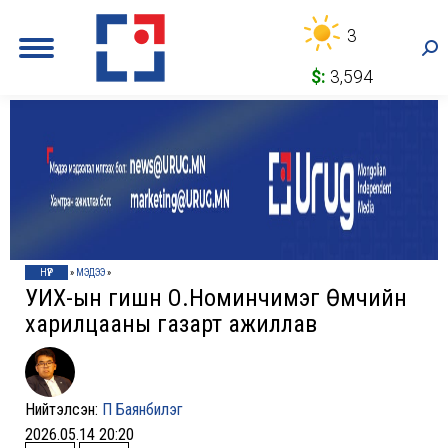
3
Sea
$:
3,594
НҮҮР
»
МЭДЭЭ
»
УИХ-ын гишүүн О.Номинчимэг Өмчийн
харилцааны газарт ажиллав
Нийтэлсэн:
П Баянбилэг
2026.05.14 20:20