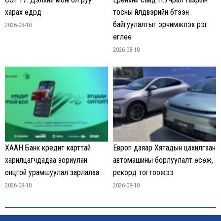
харах өдрүүд
тосны үйлдвэрийн бүтээн
байгуулалтыг эрчимжүүлэх үүрэг
2026-08-10
өглөө
2026-08-10
ХААН Банк кредит карттай
Европ даяар Хятадын цахилгаан
харилцагчдадаа зориулан
автомашины борлуулалт өсөж,
онцгой урамшуулал зарлалаа
рекорд тогтоожээ
2026-08-10
2026-08-10