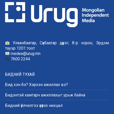
Улаанбаатар, Сүхбаатар дүүрэг, 8-р хороо, Эрдэм
тауэр 1201 тоот
medee@urug.mn
7600 2244
БИДНИЙ ТУХАЙ
Бид хэн бэ? Хэрхэн ажиллах вэ?
Бидэнтэй хамтарч ажиллахыг урьж байна
Бидний үйлчилгээ үзүүлэх нөхцөл