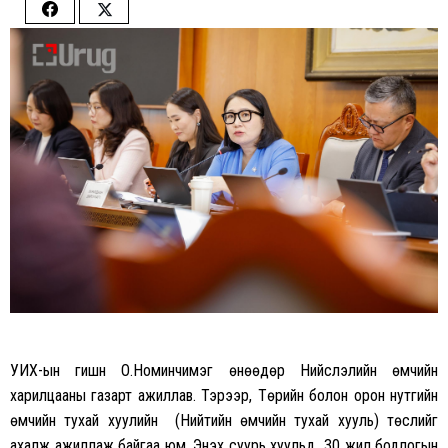
Share
Share
on
on
Facebook
Twitter
УИХ-ын гишүүн О.Номинчимэг өнөөдөр Нийслэлийн өмчийн
харилцааны газарт ажиллав. Тэрээр, Төрийн болон орон нутгийн
өмчийн тухай хуулийн (Нийтийн өмчийн тухай хууль) төслийг
ахалж ажиллаж байгаа юм. Энэхүү суурь хуульд 30 жил бодлогын