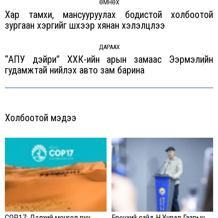
navigation
ӨМНӨХ
Хар тамхи, мансууруулах бодистой холбоотой
Previous
зургаан хэргийг шүүхээр хянан хэлэлцлээ
post:
ДАРААХ
“АПУ дэйри” ХХК-ийн арын замаас Ээрмэлийн
Next
гудамжтай нийлэх авто зам барина
post:
Холбоотой мэдээ
COP17: Дэлхий монгол руу
Ерөнхий сайд Н.Учрал Газрын