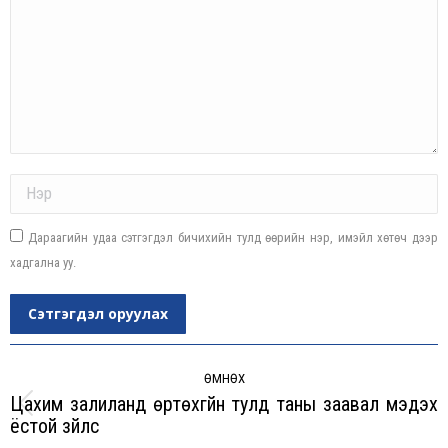
Name *
Дараагийн удаа сэтгэгдэл бичихийн тулд өөрийн нэр, имэйл хөтөч дээр
хадгална уу.
Сэтгэгдэл оруулах
Post
navigation
ӨМНӨХ
Цахим залиланд өртөхгүйн тулд таны заавал мэдэх
Previous
ёстой зүйлс
post: