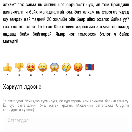
алхам” гэх санаа нь энгийн нэг өөрчлөлт бус, илүү том брэндийн
шинэчлэлт ч байх магадлалтай юм. Энэ алхам нь хэрэглэгчдэд
юу авчрах вэ? тэдний 20 жилийн ойн баяр ийнхүү эхэлж байна уу?
гэх хүлээлт үүслээ. Та бүхэн Юнителийн дараагийн алхмыг сошиалд
андаад байж байгаарай. Ямар нэг томоохон бэлэг ч байж
магадгүй.
0
0
0
0
0
0
0
0
Хариулт үлдээнэ үү
Та сэтгэгдэл бичихдээ хууль зүйн, ёс суртахууны хэм хэмжээг баримтална уу.
Ёс бус сэтгэгдлийг бид устгах эрхтэй. Мэдээний сэтгэгдэлд Urug.mn
хариуцлага хүлээхгүй.
Comment