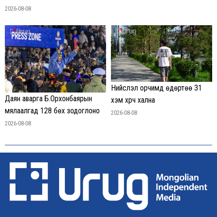
2026-08-08
Нийслэл орчимд өдөртөө 31
Даян аварга Б.Орхонбаярын
хэм хүрч хална
мялаалгад 128 бөх зодоглоно
2026-08-08
2026-08-08