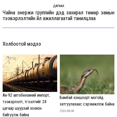
ДАРААХ
Чайна энержи группийн дэд захирал төмөр замын
Next
тээвэрлэлтийн үйл ажиллагаатай танилцлаа
post:
Холбоотой мэдээ
Аи-92 автобензиний импорт,
Бамбай хоншоорт могойд
тээвэрлэлт, түгээлтийг 24
хатгуулахаас сэрэмжлүүлж байна
цагаар шуурхай зохион
2026-08-08
байгуулж байна