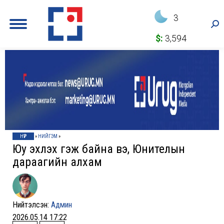
3
Sea
$:
3,594
НҮҮР
»
НИЙГЭМ
»
Юу эхлэх гэж байна вэ, Юнителын
дараагийн алхам
Нийтэлсэн:
Админ
2026.05.14 17:22