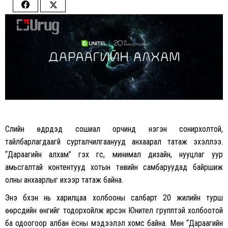
Share
Share
on
on
Facebook
Twitter
Сүүлийн өдрүүдэд сошиал орчинд нэгэн сонирхолтой,
тайлбарлагдаагүй сурталчилгаанууд анхаарал татаж эхэллээ.
“Дараагийн алхам” гэх үгс, минимал дизайн, нууцлаг уур
амьсгалтай контентууд хотын төвийн самбаруудад байршиж
олны анхаарлыг ихээр татаж байна.
Энэ бүхэн нь харилцаа холбооны салбарт 20 жилийн турш
өөрсдийн өнгийг тодорхойлж ирсэн Юнител групптэй холбоотой
ба одоогоор албан ёсны мэдээлэл хомс байна. Мөн “Дараагийн