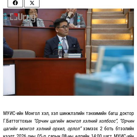
Share
Share
on
on
Facebook
Twitter
МУИС-ийн Монгол хэл, хэл шинжлэлийн тэнхимийн багш доктор
Г.Баттогтохын
“Орчин цагийн монгол хэлний холбоос”, “Орчин
цагийн монгол хэлний орхил, орлол”
хэмээх 2 боть бүтээлийн
нээлт 2026 оны 05-р сарын 08-ны өдрийн 14:00 цагт МУИС-ийн