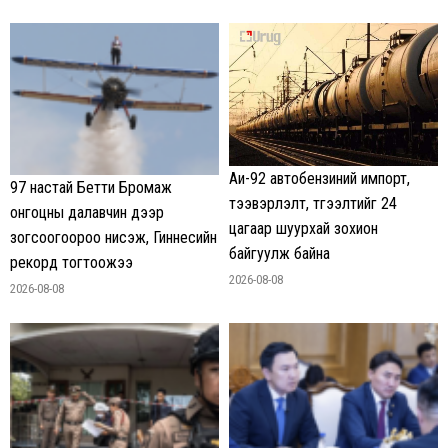
Аи-92 автобензиний импорт,
97 настай Бетти Бромаж
тээвэрлэлт, түгээлтийг 24
онгоцны далавчин дээр
цагаар шуурхай зохион
зогсоогоороо нисэж, Гиннесийн
байгуулж байна
рекорд тогтоожээ
2026-08-08
2026-08-08