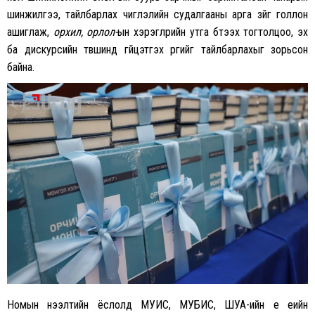
шинжилгээ, тайлбарлах чиглэлийн судалгааны арга зүйг голлон
ашиглаж,
орхил, орлол-
ын хэрэглүүрийн утга бүтээх тогтолцоо, эх
ба дискурсийн түвшинд гүйцэтгэх үүргийг тайлбарлахыг зорьсон
байна.
Номын нээлтийн ёслолд МУИС, МУБИС, ШУА-ийн үе үеийн