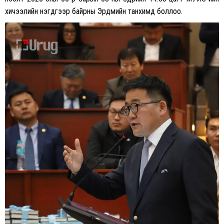
хичээлийн нэгдүгээр байрны Эрдмийн танхимд боллоо.