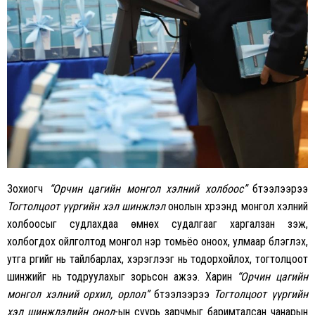
Зохиогч
“Орчин цагийн монгол хэлний холбоос”
бүтээлээрээ
Тогтолцоот үүргийн хэл шинжлэл
онолын хүрээнд монгол хэлний
холбоосыг судлахдаа өмнөх судалгааг харгалзан үзэж,
холбогдох ойлголтод монгол нэр томьёо оноох, улмаар бүлэглэх,
утга үүргийг нь тайлбарлах, хэрэглээг нь тодорхойлох, тогтолцоот
шинжийг нь тодруулахыг зорьсон ажээ. Харин
“Орчин цагийн
монгол хэлний орхил, орлол”
бүтээлээрээ
Тогтолцоот үүргийн
хэл шинжлэлийн онол
-ын суурь зарчмыг баримталсан чанарын