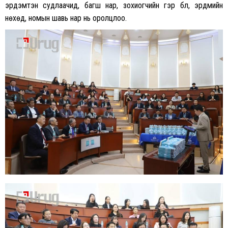
эрдэмтэн судлаачид, багш нар, зохиогчийн гэр бүл, эрдмийн
нөхөд, номын шавь нар нь оролцлоо.