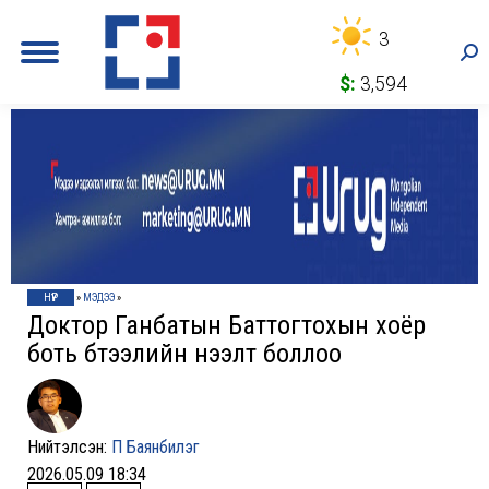
3
Sea
$:
3,594
НҮҮР
»
МЭДЭЭ
»
Доктор Ганбатын Баттогтохын хоёр
боть бүтээлийн нээлт боллоо
Нийтэлсэн:
П Баянбилэг
2026.05.09 18:34