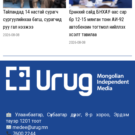
Тайландад 14 настай сурагч
Ерөнхий сайд БНХАУ-аас сар
сургуулийнхаа багш, сурагчид
бүр 12-15 мянган тонн АИ-92
руу гал нээжээ
автобензин тогтмол нийлүүлэх
хүсэлт тавилаа
2026-08-08
2026-08-08
Улаанбаатар, Сүхбаатар дүүрэг, 8-р хороо, Эрдэм
тауэр 1201 тоот
medee@urug.mn
7600 2244