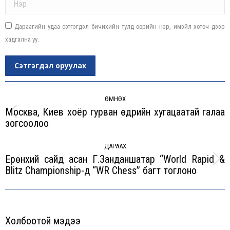
Дараагийн удаа сэтгэгдэл бичихийн тулд өөрийн нэр, имэйл хөтөч дээр
хадгална уу.
Сэтгэгдэл оруулах
Post
navigation
ӨМНӨХ
Москва, Киев хоёр гурван өдрийн хугацаатай галаа
Previous
зогсоолоо
post:
ДАРААХ
Ерөнхий сайд асан Г.Занданшатар “World Rapid &
Next
Blitz Championship-д “WR Chess” багт тоглоно
post:
Холбоотой мэдээ