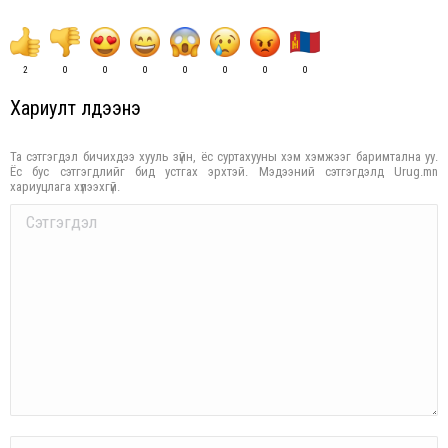
2
0
0
0
0
0
0
0
Хариулт үлдээнэ үү
Та сэтгэгдэл бичихдээ хууль зүйн, ёс суртахууны хэм хэмжээг баримтална уу.
Ёс бус сэтгэгдлийг бид устгах эрхтэй. Мэдээний сэтгэгдэлд Urug.mn
хариуцлага хүлээхгүй.
Comment
Name *