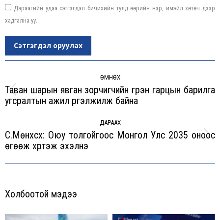
Дараагийн удаа сэтгэгдэл бичихийн тулд өөрийн нэр, имэйл хөтөч дээр
хадгална уу.
Сэтгэгдэл оруулах
Post
navigation
ӨМНӨХ
Таван шарын явган зорчигчийн гүүрэн гарцын барилга
Previous
угсралтын ажил үргэлжилж байна
post:
ДАРААХ
С.Мөнхсүх: Оюу толгойгоос Монгол Улс 2035 оноос
Next
өгөөж хүртэж эхэлнэ
post:
Холбоотой мэдээ