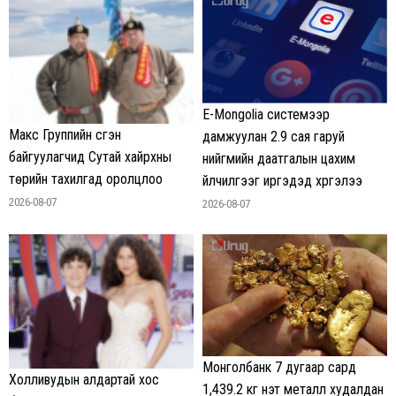
E-Mongolia системээр
Макс Группийн үүсгэн
дамжуулан 2.9 сая гаруй
байгуулагчид Сутай хайрхны
нийгмийн даатгалын цахим
төрийн тахилгад оролцлоо
үйлчилгээг иргэдэд хүргэлээ
2026-08-07
2026-08-07
Монголбанк 7 дугаар сард
Холливудын алдартай хос
1,439.2 кг үнэт металл худалдан