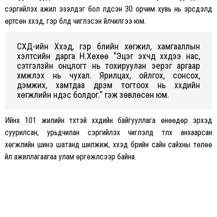
сэргийлэх ажил эзэлдэг бол үлдсэн 30 орчим хувь нь эрсдэлд
өртсөн хүүхэд, гэр бүлд чиглэсэн үйлчилгээ юм.
СХД-ийн Хүүхэд, гэр бүлийн хөгжил, хамгааллын
хэлтсийн дарга Н.Хөхөө “Эцэг эхчүүд хүүхдээ нас,
сэтгэлзүйн онцлогт нь тохируулан эерэг аргаар
хүмүүжүүлэх нь чухал. Ярилцах, ойлгох, сонсох,
дэмжих, хамтдаа дүрэм тогтоох нь хүүхдийн
хөгжлийн үндэс болдог.” гэж зөвлөсөн юм.
Ийнхүү 101 жилийн түүхтэй хүүхдийн байгууллага өнөөдөр эрхэд
суурилсан, урьдчилан сэргийлэх чиглэлд түлхүү анхаарсан
хөгжлийн шинэ шатанд шилжиж, хүүхэд бүрийн сайн сайхны төлөө
үйл ажиллагаагаа улам өргөжүүлсээр байна.