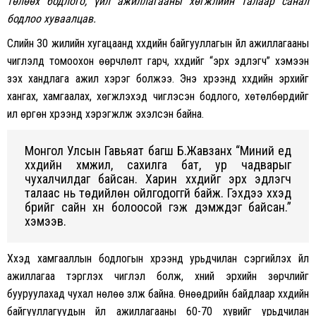
төлөөх бодлого, үйл ажиллагааны хөгжлийн талаар санал
бодлоо хуваалцав.
Сүүлийн 30 жилийн хугацаанд хүүхдийн байгууллагын үйл ажиллагааны
чиглэлд томоохон өөрчлөлт гарч, хүүхдийг “эрх эдлэгч” хэмээн
үзэх хандлага ажил хэрэг болжээ. Энэ хүрээнд хүүхдийн эрхийг
хангах, хамгаалах, хөгжүүлэхэд чиглэсэн бодлого, хөтөлбөрүүдийг
илүү өргөн хүрээнд хэрэгжүүлж эхэлсэн байна.
Монгол Улсын Гавьяат багш Б.Жавзанхүү “Миний үед
хүүхдийн хүмүүжил, сахилга бат, ур чадварыг
чухалчилдаг байсан. Харин хүүхдийг эрх эдлэгч
талаас нь төдийлөн ойлгодоггүй байж. Гэхдээ хүүхэд
бүрийг сайн хүн болоосой гэж дэмждэг байсан.”
хэмээв.
Хүүхэд хамгааллын бодлогын хүрээнд урьдчилан сэргийлэх үйл
ажиллагаа тэргүүлэх чиглэл болж, хүний эрхийн зөрчлийг
бууруулахад чухал нөлөө үзүүлж байна. Өнөөдрийн байдлаар хүүхдийн
байгууллагуудын үйл ажиллагааны 60-70 хувийг урьдчилан