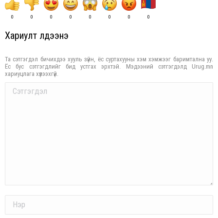
0
0
0
0
0
0
0
0
Хариулт үлдээнэ үү
Та сэтгэгдэл бичихдээ хууль зүйн, ёс суртахууны хэм хэмжээг баримтална уу.
Ёс бус сэтгэгдлийг бид устгах эрхтэй. Мэдээний сэтгэгдэлд Urug.mn
хариуцлага хүлээхгүй.
Comment
Name *