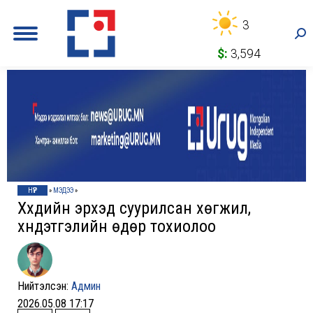
3
Sea
$:
3,594
НҮҮР
»
МЭДЭЭ
»
Хүүхдийн эрхэд суурилсан хөгжил,
хүндэтгэлийн өдөр тохиолоо
Нийтэлсэн:
Админ
2026.05.08 17:17