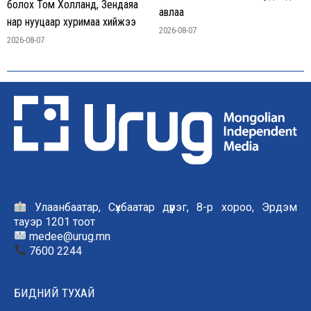
болох Том Холланд, Зендаяа
авлаа
нар нууцаар хуримаа хийжээ
2026-08-07
2026-08-07
Улаанбаатар, Сүхбаатар дүүрэг, 8-р хороо, Эрдэм
тауэр 1201 тоот
medee@urug.mn
7600 2244
БИДНИЙ ТУХАЙ