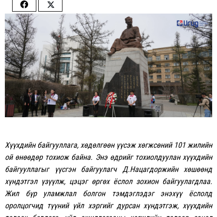
Share
Share
on
on
Facebook
Twitter
Хүүхдийн байгууллага, хөдөлгөөн үүсэж хөгжсөний 101 жилийн
ой өнөөдөр тохиож байна. Энэ өдрийг тохиолдуулан хүүхдийн
байгууллагыг үүсгэн байгуулагч Д.Нацагдоржийн хөшөөнд
хүндэтгэл үзүүлж, цэцэг өргөх ёслол зохион байгуулагдлаа.
Жил бүр уламжлал болгон тэмдэглэдэг энэхүү ёслолд
оролцогчид түүний үйл хэргийг дурсан хүндэтгэж, хүүхдийн