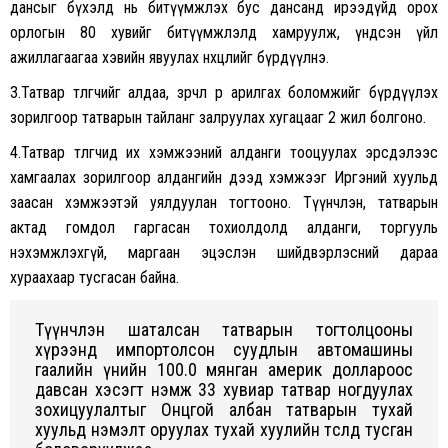
дансыг бүхэлд нь битүүмжлэх бус дансанд ирээдүйд орох
орлогын 80 хувийг битүүмжлэлд хамруулж, үндсэн үйл
ажиллагаагаа хэвийн явуулах нөхцөлийг бүрдүүлнэ.
3.Татвар төлөгчийг алдаа, зөрчлөө өөрөө арилгах боломжийг бүрдүүлэх
зорилгоор татварын тайланг залруулах хугацааг 2 жил болгоно.
4.Татвар төлөгчид их хэмжээний алданги тооцуулах эрсдэлээс
хамгаалах зорилгоор алдангийн дээд хэмжээг Иргэний хуульд
заасан хэмжээтэй уялдуулан тогтооно. Түүнчлэн, татварын
актад гомдол гаргасан тохиолдолд алданги, торгууль
нэхэмжлэхгүй, маргаан эцэслэн шийдвэрлэсний дараа
хураахаар тусгасан байна.
Түүнчлэн шаталсан татварын тогтолцооны
хүрээнд импортолсон суудлын автомашины
гаалийн үнийн 100.0 мянган америк доллароос
давсан хэсэгт нэмж 33 хувиар татвар ногдуулах
зохицуулалтыг Онцгой албан татварын тухай
хуульд нэмэлт оруулах тухай хуулийн төсөлд тусган