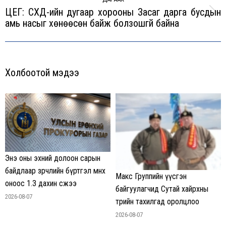
ЦЕГ: СХД-ийн дугаар хорооны Засаг дарга бусдын
Next
амь насыг хөнөөсөн байж болзошгүй байна
post:
Холбоотой мэдээ
Энэ оны эхний долоон сарын
байдлаар зөрчлийн бүртгэл өмнөх
Макс Группийн үүсгэн
оноос 1.3 дахин өсжээ
байгуулагчид Сутай хайрхны
2026-08-07
төрийн тахилгад оролцлоо
2026-08-07