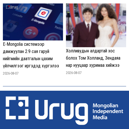
E-Mongolia системээр
Холливудын алдартай хос
дамжуулан 2.9 сая гаруй
болох Том Холланд, Зендаяа
нийгмийн даатгалын цахим
нар нууцаар хуримаа хийжээ
үйлчилгээг иргэдэд хүргэлээ
2026-08-07
2026-08-07