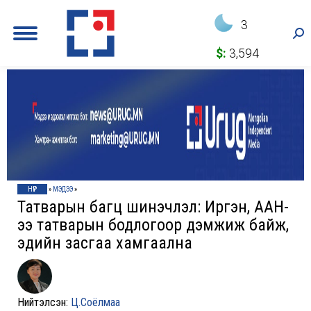
3
Sea
$:
3,594
НҮҮР
»
МЭДЭЭ
»
Татварын багц шинэчлэл: Иргэн, ААН-
ээ татварын бодлогоор дэмжиж байж,
эдийн засгаа хамгаална
Нийтэлсэн:
Ц.Соёлмаа