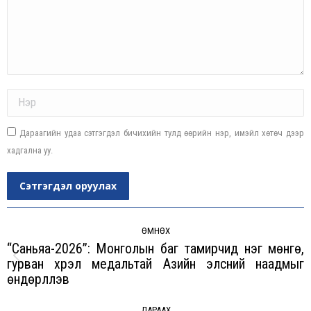
Name *
Дараагийн удаа сэтгэгдэл бичихийн тулд өөрийн нэр, имэйл хөтөч дээр
хадгална уу.
Сэтгэгдэл оруулах
Post
navigation
ӨМНӨХ
“Саньяа-2026”: Монголын баг тамирчид нэг мөнгө,
гурван хүрэл медальтай Азийн элсний наадмыг
Previous
өндөрлүүлэв
post:
ДАРААХ