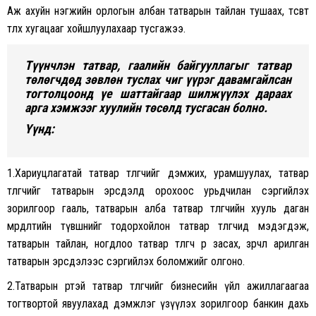
Аж ахуйн нэгжийн орлогын албан татварын тайлан тушаах, төсөвт
төлөх хугацааг хойшлуулахаар тусгажээ.
Түүнчлэн татвар, гаалийн байгууллагыг татвар
төлөгчдөд зөвлөн туслах чиг үүрэг давамгайлсан
тогтолцоонд үе шаттайгаар шилжүүлэх дараах
арга хэмжээг хуулийн төсөлд тусгасан болно.
Үүнд:
1.Хариуцлагатай татвар төлөгчийг дэмжих, урамшуулах, татвар
төлөгчийг татварын эрсдэлд орохоос урьдчилан сэргийлэх
зорилгоор гааль, татварын алба татвар төлөгчийн хууль даган
мөрдөлтийн түвшнийг тодорхойлон татвар төлөгчид мэдэгдэж,
татварын тайлан, ногдлоо татвар төлөгч өөрөө засах, зөрчлөө арилган
татварын эрсдэлээс сэргийлэх боломжийг олгоно.
2.Татварын өртэй татвар төлөгчийг бизнесийн үйл ажиллагаагаа
тогтвортой явуулахад дэмжлэг үзүүлэх зорилгоор банкин дахь