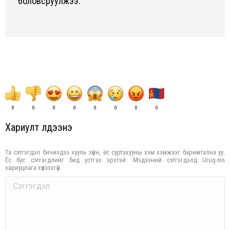
боловсруулжээ.
0
0
0
0
0
0
0
0
Хариулт үлдээнэ үү
Та сэтгэгдэл бичихдээ хууль зүйн, ёс суртахууны хэм хэмжээг баримтална уу.
Ёс бус сэтгэгдлийг бид устгах эрхтэй. Мэдээний сэтгэгдэлд Urug.mn
хариуцлага хүлээхгүй.
Comment