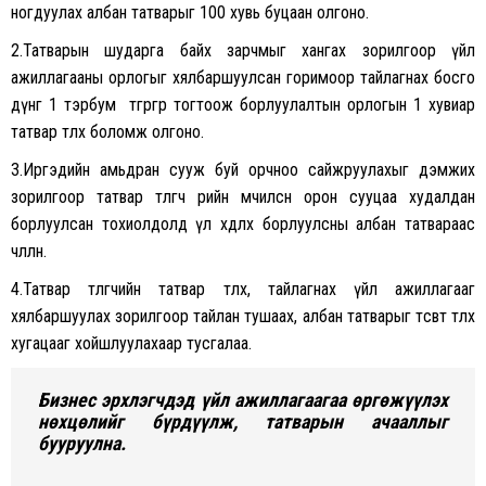
ногдуулах албан татварыг 100 хувь буцаан олгоно.
2.Татварын шударга байх зарчмыг хангах зорилгоор үйл
ажиллагааны орлогыг хялбаршуулсан горимоор тайлагнах босго
дүнг 1 тэрбум төгрөгөөр тогтоож борлуулалтын орлогын 1 хувиар
татвар төлөх боломж олгоно.
3.Иргэдийн амьдран сууж буй орчноо сайжруулахыг дэмжих
зорилгоор татвар төлөгч өөрийн өмчилсөн орон сууцаа худалдан
борлуулсан тохиолдолд үл хөдлөх борлуулсны албан татвараас
чөлөөлнө.
4.Татвар төлөгчийн татвар төлөх, тайлагнах үйл ажиллагааг
хялбаршуулах зорилгоор тайлан тушаах, албан татварыг төсөвт төлөх
хугацааг хойшлуулахаар тусгалаа.
Бизнес эрхлэгчдэд үйл ажиллагаагаа өргөжүүлэх
нөхцөлийг бүрдүүлж, татварын ачааллыг
бууруулна.