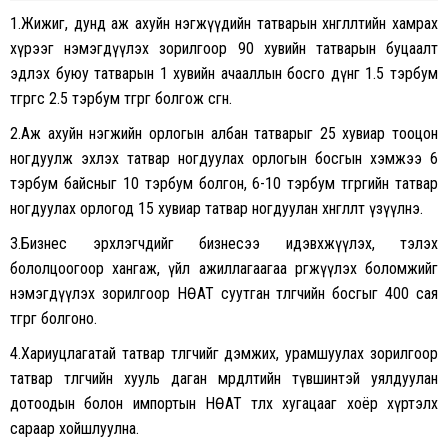
1.Жижиг, дунд аж ахуйн нэгжүүдийн татварын хөнгөлөлтийн хамрах
хүрээг нэмэгдүүлэх зорилгоор 90 хувийн татварын буцаалт
эдлэх буюу татварын 1 хувийн ачааллын босго дүнг 1.5 тэрбум
төгрөгөөс 2.5 тэрбум төгрөг болгож өсгөнө.
2.Аж ахуйн нэгжийн орлогын албан татварыг 25 хувиар тооцон
ногдуулж эхлэх татвар ногдуулах орлогын босгын хэмжээ 6
тэрбум байсныг 10 тэрбум болгон, 6-10 тэрбум төгрөгийн татвар
ногдуулах орлогод 15 хувиар татвар ногдуулан хөнгөлөлт үзүүлнэ.
3.Бизнес эрхлэгчдийг бизнесээ идэвхжүүлэх, тэлэх
бололцоогоор хангаж, үйл ажиллагаагаа өргөжүүлэх боломжийг
нэмэгдүүлэх зорилгоор НӨАТ суутган төлөгчийн босгыг 400 сая
төгрөг болгоно.
4.Хариуцлагатай татвар төлөгчийг дэмжих, урамшуулах зорилгоор
татвар төлөгчийн хууль даган мөрдөлтийн түвшинтэй уялдуулан
дотоодын болон импортын НӨАТ төлөх хугацааг хоёр хүртэлх
сараар хойшлуулна.