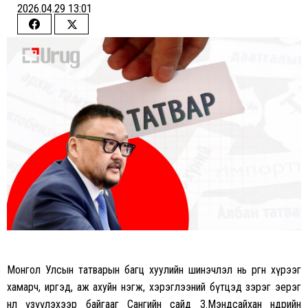
2026.04.29 13:01
Share
Share
on
on
Facebook
Twitter
Монгол Улсын татварын багц хуулийн шинэчлэл нь өргөн хүрээг
хамарч, иргэд, аж ахуйн нэгж, хэрэглээний бүтцэд зэрэг эерэг
нөлөө үзүүлэхээр байгааг Сангийн сайд З.Мэндсайхан өнөөдрийн