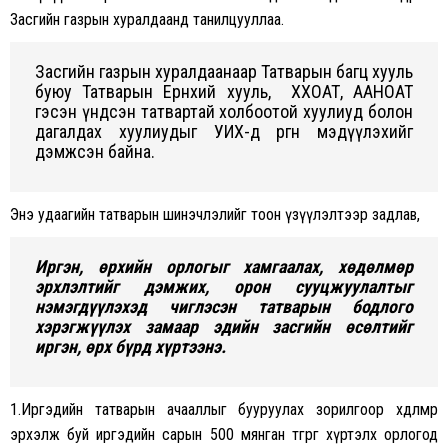
Засгийн газрын хуралдаанд танилцууллаа.
Засгийн газрын хуралдаанаар Татварын багц хууль
буюу Татварын Ерөнхий хууль, ХХОАТ, ААНОАТ
гэсэн үндсэн татвартай холбоотой хуулиуд болон
дагалдах хуулиудыг УИХ-д өргөн мэдүүлэхийг
дэмжсэн байна.
Энэ удаагийн татварын шинэчлэлийг тоон үзүүлэлтээр задлав,
Иргэн, өрхийн орлогыг хамгаалах, хөдөлмөр
эрхлэлтийг дэмжих, орон сууцжуулалтыг
нэмэгдүүлэхэд чиглэсэн татварын бодлого
хэрэгжүүлэх замаар эдийн засгийн өсөлтийг
иргэн, өрх бүрд хүртээнэ.
1.Иргэдийн татварын ачааллыг бууруулах зорилгоор хөдөлмөр
эрхэлж буй иргэдийн сарын 500 мянган төгрөг хүртэлх орлогод