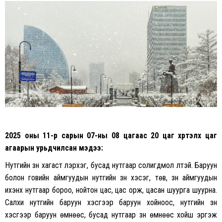
on
on
Facebook
Twitter
2025 оны 11-р сарын 07-ны 08 цагаас 20 цаг хүртэлх
цаг
агаарын урьдчилсан мэдээ:
Нутгийн зүүн хагаст үүлэрхэг, бусад нутгаар солигдмол үүлтэй. Баруун
болон говийн аймгуудын нутгийн зүүн хэсэг, төв, зүүн аймгуудын
ихэнх нутгаар бороо, нойтон цас, цас орж, цасан шуурга шуурна.
Салхи нутгийн баруун хэсгээр баруун хойноос, нутгийн зүүн
хэсгээр баруун өмнөөс, бусад нутгаар зүүн өмнөөс хойш эргэж