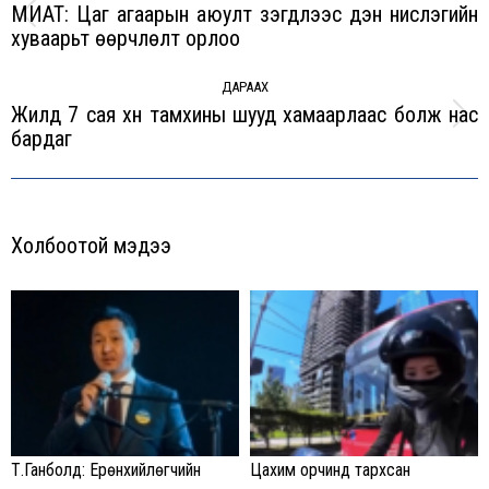
МИАТ: Цаг агаарын аюулт үзэгдлээс үүдэн нислэгийн
Previous
хуваарьт өөрчлөлт орлоо
post:
ДАРААХ
Жилд 7 сая хүн тамхины шууд хамаарлаас болж нас
Next
бардаг
post:
Холбоотой мэдээ
Т.Ганболд: Ерөнхийлөгчийн
Цахим орчинд тархсан