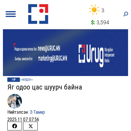
3
Sea
$:
3,594
НҮҮР
»
МЭДЭЭ
»
Яг одоо цас шуурч байна
Нийтэлсэн:
Э.Тамир
2025.11.07 07:56
Share
Share