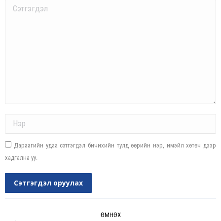
Comment
Name *
Дараагийн удаа сэтгэгдэл бичихийн тулд өөрийн нэр, имэйл хөтөч дээр
хадгална уу.
Сэтгэгдэл оруулах
Post
navigation
ӨМНӨХ