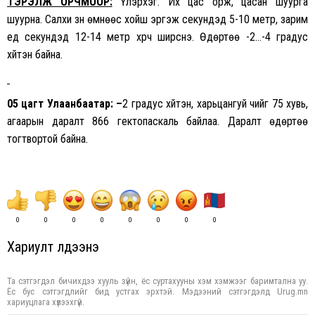
ТЭРЭЛЖ ОРЧМООР:
Үүлэрхэг. Их цас орж, цасан шуурга
шуурна. Салхи зүүн өмнөөс хойш эргэж секундэд 5-10 метр, зарим
үед секундэд 12-14 метр хүрч ширүүснэ. Өдөртөө -2…-4 градус
хүйтэн байна.
05 цагт Улаанбаатар: –
2 градус хүйтэн, харьцангуй чийг 75 хувь,
агаарын даралт 866 гектопаскаль байлаа. Даралт өдөртөө
тогтвортой байна.
0
0
0
0
0
0
0
0
Хариулт үлдээнэ үү
Та сэтгэгдэл бичихдээ хууль зүйн, ёс суртахууны хэм хэмжээг баримтална уу.
Ёс бус сэтгэгдлийг бид устгах эрхтэй. Мэдээний сэтгэгдэлд Urug.mn
хариуцлага хүлээхгүй.