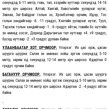
секундэд 6-11 метр, говь, тал, хээрийн нутгаар секундэд 14-16
метр хүрч ширүүснэ. Алтай, Хангай, Хөвсгөлийн уулархаг нутаг,
Завхан, Заг-Байдраг голын эх, Хүрэнбэлчир орчим, Идэр, Тэс
голын хөндийгөөр -6…-11 градус, Хэнтийн уулархаг нутаг, Туул,
Тэрэлж голын хөндийгөөр -1…-6 градус хүйтэн, говийн бүс нутгийн
зүүн өмнөд хэсэг, Дорнод-Дарьгангын тал нутгаар +4…+9 градус,
бусад нутгаар -2…+3 градус дулаан байна.
УЛААНБААТАР ХОТ ОРЧМООР:
Үүлэрхэг. Их цас орж, цасан
шуурга шуурна. Салхи зүүн өмнөөс хойш эргэж секундэд 5-10
метр, зарим үед секундэд 12-14 метр хүрч ширүүснэ. Өдөртөө 0
градус орчим байна.
БАГАНУУР ОРЧМООР:
Үүлэрхэг. Их цас орж, цасан шуурга
шуурна. Салхи зүүн өмнөөс хойш эргэж секундэд 5-10 метр, зарим
үед секундэд 12-14 метр хүрч ширүүснэ. Өдөртөө -2…-4 радус хүйтэн
байна.