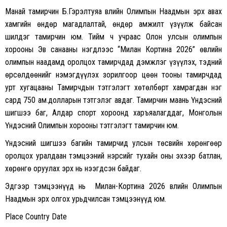
Манай тамирчин Б.Гэрэлтуяа Өвлийн Олимпын Наадмын эрх авах
хамгийн өндөр магадлалтай, өндөр амжилт үзүүлж байсан
шилдэг тамирчин юм. Тийм ч учраас Олон улсын олимпын
хорооны Эв санааны нэгдлээс “Милан Кортина 2026” өвлийн
олимпын наадамд оролцох тамирчдад дэмжлэг үзүүлэх, тэдний
өрсөлдөөнийг нэмэгдүүлэх зорилгоор цөөн тооны тамирчдад
урт хугацааны Тамирчдын тэтгэлэгт хөтөлбөрт хамрагдан нэг
сард 750 ам.долларын тэтгэлэг авдаг. Тамирчин маань Үндэсний
шигшээ баг, Алдар спорт хороонд харъяалагддаг, Монголын
Үндэсний Олимпын хорооны тэтгэлэгт тамирчин юм.
Үндэсний шигшээ багийн тамирчид улсын төсвийн хөрөнгөөр
оролцох уралдаан тэмцээний нэрсийг тухайн оны эхээр батлан,
хөрөнгө оруулах эрх нь нээгдсэн байдаг.
Эдгээр тэмцээнүүд нь Милан-Кортина 2026 Өвлийн Олимпын
Наадмын эрх олгох урьдчилсан тэмцээнүүд юм.
Place Country Date