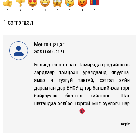
0
0
0
2
0
0
1
0
1 сэтгэгдэл
Мөнгөнцэцэг
2025-11-06 at 21:51
says:
Болиод өгөөчээ та нар. Тамирчдаа өөрсдийнх нь
зардлаар тэмцээн уралдаанд явуулна,
ямар ч тухгүй тавгүй, сэтгэл зүйн
дарамтан дор БНСУ-д тэр багшийнхаа гэрт
байрлуулж бэлтгэл хийлгэнэ. Шат
шатандаа холбоо нэртэй мөнгө хүүлэгч нар
Reply