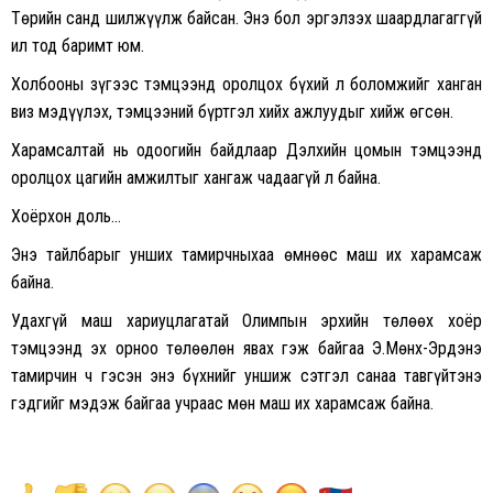
Төрийн санд шилжүүлж байсан. Энэ бол эргэлзэх шаардлагаггүй
ил тод баримт юм.
Холбооны зүгээс тэмцээнд оролцох бүхий л боломжийг ханган
виз мэдүүлэх, тэмцээний бүртгэл хийх ажлуудыг хийж өгсөн.
Харамсалтай нь одоогийн байдлаар Дэлхийн цомын тэмцээнд
оролцох цагийн амжилтыг хангаж чадаагүй л байна.
Хоёрхон доль…
Энэ тайлбарыг унших тамирчныхаа өмнөөс маш их харамсаж
байна.
Удахгүй маш хариуцлагатай Олимпын эрхийн төлөөх хоёр
тэмцээнд эх орноо төлөөлөн явах гэж байгаа Э.Мөнх-Эрдэнэ
тамирчин ч гэсэн энэ бүхнийг уншиж сэтгэл санаа тавгүйтэнэ
гэдгийг мэдэж байгаа учраас мөн маш их харамсаж байна.