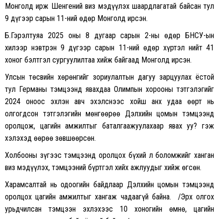
Монголд ирж Шенгений виз мэдүүлэх шаардлагатай байсан тул
9 дүгээр сарын 11-ний өдөр Монголд ирсэн.
Б.Гэрэлтуяа 2025 оны 8 дугаар сарын 2-ны өдөр БНСУ-ын
хилээр нэвтрэн 9 дүгээр сарын 11-ний өдөр хүртэл нийт 41
хоног бэлтгэл сургуулилтаа хийж байгаад Монголд ирсэн.
Улсын төсвийн хөрөнгийг зориулалтын дагуу зарцуулах ёстой
тул Германы тэмцээнд явахдаа Олимпын хорооны тэтгэлэгийг
2024 оноос эхлэн авч эхэлснээс хойш анх удаа өөрт нь
олгогдсон тэтгэлэгийн мөнгөөрөө Дэлхийн цомын тэмцээнд
оролцож, цагийн амжилтыг баталгаажуулахаар явах уу? гэж
хэлэхэд өөрөө зөвшөөрсөн.
Холбооны зүгээс тэмцээнд оролцох бүхий л боломжийг ханган
виз мэдүүлэх, тэмцээний бүртгэл хийх ажлуудыг хийж өгсөн.
Харамсалтай нь одоогийн байдлаар Дэлхийн цомын тэмцээнд
оролцох цагийн амжилтыг хангаж чадаагүй байна. /Эрх олгох
урьдчилсан тэмцээн эхлэхээс 10 хоногийн өмнө, цагийн