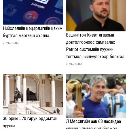
Нийслэлийн цэцэрлэгийн цахим
Вашингтон Киевт агаарын
бүртгэл маргааш эхэлнэ
довтолгооноос хамгаалах
2026-08-09
Patriot системийн пуужин
тогтмол нийлүүлэхээр болжээ
2026-08-09
30 орны 570 гаруй эрдэмтэн
Л.Мессигийн аав 68 насандаа
чуулна
өвчний улмаас өөд болжээ