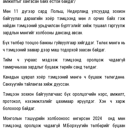
амжилтыг хангасан байх ёстой байдаг/
Мөн 11 дүгээр сард Польш, Недерланд улсуудад зохион
байгуулах дараагийн хоёр тэмцээнд мөн л орчих байх гэж
найдан тэмцээний урьдчилсан бүртгэлийг хийж тушаал гаргуулж
зардлын мөнгийг холбооны дансанд авсан.
Бүх төлбөр тооцоо банкны гуйвуулгаар хийгддэг. Төлөх мөнгө нь
ч тэмцээний заавар дээр маш тодорхой заасан байдаг.
Тийм ч учраас мэдээж тэмцээнд оролцож чадаагүй
тамирчныхаа зардлыг буцааж төрийн санд төлдөг.
Канадын цуврал хоёр тэмцээний мөнгө ч буцааж төлөгдөнө.
Санхүүгийн тайлангаа хийж дууссан.
Тэмцээн зохион байгуулагчаас бүх оролцогчийн нэрс, амжилт,
протокол, нэхэмжлэлийг цахимаар ирүүлдэг. Хэн ч харж
болохоор байдаг.
Монголын тэшүүрийн холбооноос өнгөрсөн 2024 онд мөн
тэмцээнд оролцож чадаагүй М.Борхүүгийн төлбөрийг буцаан