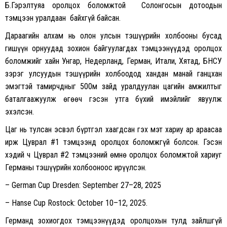
Б.Гэрэлтуяа оролцох боломжтой Солонгосын дотоодын
тэмцээн уралдаан байхгүй байсан.
Дараагийн алхам нь олон улсын тэшүүрийн холбооны бусад
гишүүн орнуудад зохион байгуулагдах тэмцээнүүдэд оролцох
боломжийг хайн Унгар, Недерланд, Герман, Итали, Хятад, БНСУ
зэрэг улсуудын тэшүүрийн холбоодод хандан манай ганцхан
эмэгтэй тамирчдныг 500м зайд уралдуулан цагийн амжилтыг
баталгаажуулж өгөөч гэсэн утга бүхий имэйлийг явуулж
эхэлсэн.
Цаг нь тулсан эсвэл бүртгэл хаагдсан гэх мэт хариу ар араасаа
ирж Цуврал #1 тэмцээнд оролцох боломжгүй болсон. Гэсэн
хэдий ч Цуврал #2 тэмцээний өмнө оролцох боломжтой хариуг
Германы тэшүүрийн холбооноос ирүүлсэн.
– German Cup Dresden: September 27–28, 2025
– Hanse Cup Rostock: October 10–12, 2025.
Германд зохиогдох тэмцээнүүдэд оролцохын тулд зайлшгүй