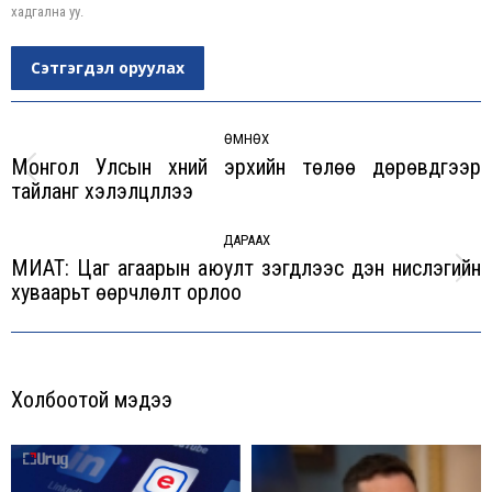
хадгална уу.
Сэтгэгдэл оруулах
Post
navigation
ӨМНӨХ
Монгол Улсын хүний эрхийн төлөө дөрөвдүгээр
Previous
тайланг хэлэлцүүллээ
post:
ДАРААХ
МИАТ: Цаг агаарын аюулт үзэгдлээс үүдэн нислэгийн
Next
хуваарьт өөрчлөлт орлоо
post:
Холбоотой мэдээ