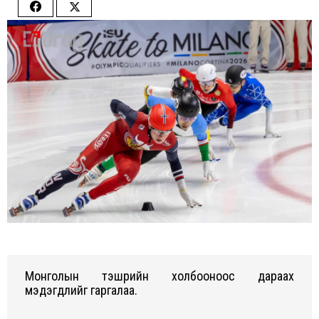
Share
Share
on
on
Facebook
Twitter
Монголын тэшүүүрийн холбооноос дараах
мэдэгдлийг гаргалаа.