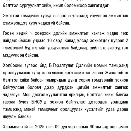
бэлтгэл сургуулилт хийж, ижил боломжоор хангагддаг.
Эмэгтэй тамирчны хувьд өнгөрсөн улиралд үзүүлсэн амжилтын
хэмжээндээ хүрч чадахгүй байсан.
Гэсэн хэдий ч хоёрхон долийн амжилтыг хангаж чадна гэж
найдаж байсан учраас 10 сард Канад улсад зохиогдох цуврал 2
тэмцээний бүртгэлийг урьдчилсан байдлаар хийлгэж виз хүртэл
мэдүүлсэн байсан.
Холбооны зүгээс бид Б.Гэрэлтуяаг Дэлхийн цомын тэмцээнд
оролцуулахын тулд олон янзын арга хэмжээг авсан. Жишээлбэл
бэлтгэл хийж байсан тамирчдын дунд сорил тэмцээнийг зохион
байгуулсан боловч дээр дурдсан цагийн амжилтыг хангаж
чадаагүй. Мөн дасгалжуулагчтай ярилцан, бэлтгэл хийж байгаа
газраа буюу БНСУ-д зохион байгуулах дотоодын уралдаан
тэмцээнд манай тамирчныг оролцуулах хүсэлтийг удаа дараа
явуулж байсан.
Харамсалтай нь 2025 оны 09 дүгээр сарын 30-ны өдрөөс өмнө