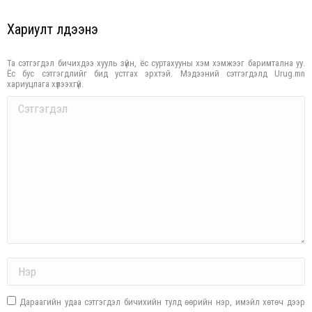
Хариулт үлдээнэ үү
Та сэтгэгдэл бичихдээ хууль зүйн, ёс суртахууны хэм хэмжээг баримтална уу.
Ёс бус сэтгэгдлийг бид устгах эрхтэй. Мэдээний сэтгэгдэлд Urug.mn
хариуцлага хүлээхгүй.
Comment
Name *
Дараагийн удаа сэтгэгдэл бичихийн тулд өөрийн нэр, имэйл хөтөч дээр