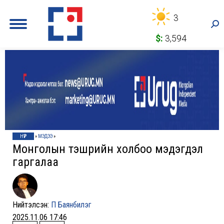
3
Sea
$:
3,594
НҮҮР
»
МЭДЭЭ
»
Монголын тэшүүрийн холбоо мэдэгдэл
гаргалаа
Нийтэлсэн:
П Баянбилэг
2025.11.06 17:46