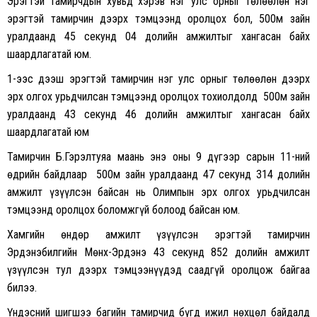
Эрэгтэй тамирчдын хувьд хэрэв нэг улс орныг төлөөлөн нэг
эрэгтэй тамирчин дээрх тэмцээнд оролцох бол, 500м зайн
уралдаанд 45 секунд 04 долийн амжилтыг хангасан байх
шаардлагатай юм.
1-ээс дээш эрэгтэй тамирчин нэг улс орныг төлөөлөн дээрх
эрх олгох урьдчилсан тэмцээнд оролцох тохиолдолд 500м зайн
уралдаанд 43 секунд 46 долийн амжилтыг хангасан байх
шаардлагатай юм
Тамирчин Б.Гэрэлтуяа маань энэ оны 9 дүгээр сарын 11-ний
өдрийн байдлаар 500м зайн уралдаанд 47 секунд 314 долийн
амжилт үзүүлсэн байсан нь Олимпын эрх олгох урьдчилсан
тэмцээнд оролцох боломжгүй болоод байсан юм.
Хамгийн өндөр амжилт үзүүлсэн эрэгтэй тамирчин
Эрдэнэбилгийн Мөнх-Эрдэнэ 43 секунд 852 долийн амжилт
үзүүлсэн тул дээрх тэмцээнүүдэд саадгүй оролцож байгаа
билээ.
Үндэсний шигшээ багийн тамирчид бүгд ижил нөхцөл байдалд