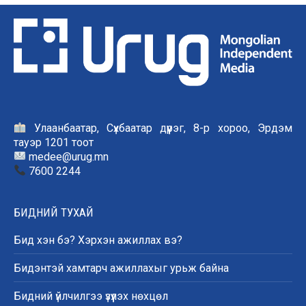
Улаанбаатар, Сүхбаатар дүүрэг, 8-р хороо, Эрдэм
тауэр 1201 тоот
medee@urug.mn
7600 2244
БИДНИЙ ТУХАЙ
Бид хэн бэ? Хэрхэн ажиллах вэ?
Бидэнтэй хамтарч ажиллахыг урьж байна
Бидний үйлчилгээ үзүүлэх нөхцөл