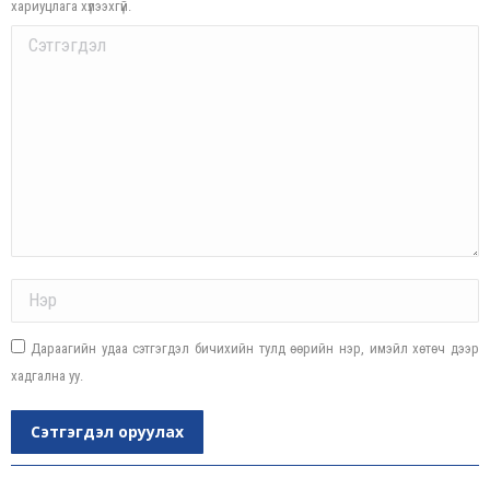
хариуцлага хүлээхгүй.
Comment
Name *
Дараагийн удаа сэтгэгдэл бичихийн тулд өөрийн нэр, имэйл хөтөч дээр
хадгална уу.
Сэтгэгдэл оруулах
Post