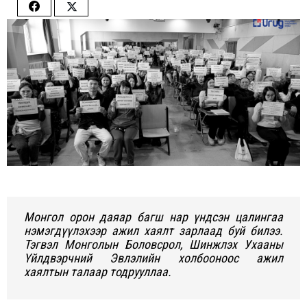
Share
Share
on
on
Facebook
Twitter
Монгол орон даяар багш нар үндсэн цалингаа
нэмэгдүүлэхээр ажил хаялт зарлаад буй билээ.
Тэгвэл Монголын Боловсрол, Шинжлэх Ухааны
Үйлдвэрчний Эвлэлийн холбооноос ажил
хаялтын талаар тодрууллаа.