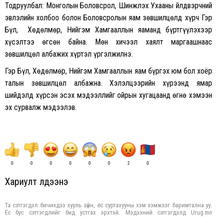
Тодруулбал: Монголын Боловсрол, Шинжлэх Ухааны Үйлдвэрчний
эвлэлийн холбоо болон Боловсролын яам зөвшилцөлд хүрч Гэр
Бүл, Хөдөлмөр, Нийгэм Хамгааллын яаманд бүртгүүлэхээр
хүсэлтээ өгсөн байна. Мөн хичээл хаялт маргаашнаас
зөвшилцөл албажих хүртэл үргэлжилнэ.
Гэр Бүл, Хөдөлмөр, Нийгэм Хамгааллын яам бүргэх юм бол хоёр
талын зөвшилцөл албажна. Хэлэлцээрийн хүрээнд ямар
шийдэлд хүрсэн эсэх мэдээллийг ойрын хугацаанд өгнө хэмээн
эх сурвалж мэдээлэв.
0
0
0
0
0
0
2
0
Хариулт үлдээнэ үү
Та сэтгэгдэл бичихдээ хууль зүйн, ёс суртахууны хэм хэмжээг баримтална уу.
Ёс бус сэтгэгдлийг бид устгах эрхтэй. Мэдээний сэтгэгдэлд Urug.mn