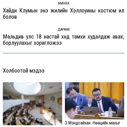
navigation
ӨМНӨХ
Хайди Клумын энэ жилийн Хэллоуины костюм ил
Previous
болов
post:
ДАРААХ
Мальдив улс 18 настай хүнд тамхи худалдаж авах,
Next
борлуулахыг хоригложээ
post:
Холбоотой мэдээ
З.Мэндсайхан: Нөөцийн махыг