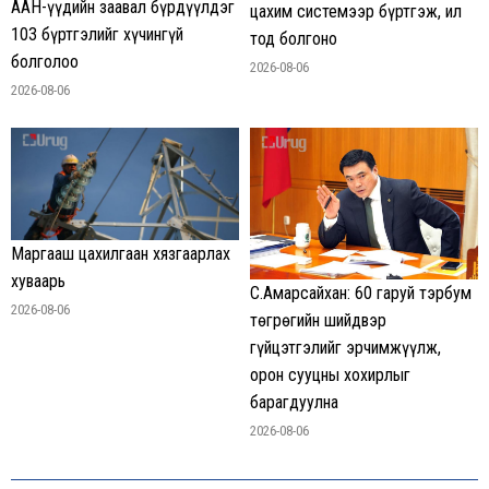
ААН-үүдийн заавал бүрдүүлдэг
цахим системээр бүртгэж, ил
103 бүртгэлийг хүчингүй
тод болгоно
болголоо
2026-08-06
2026-08-06
Маргааш цахилгаан хязгаарлах
хуваарь
С.Амарсайхан: 60 гаруй тэрбум
2026-08-06
төгрөгийн шийдвэр
гүйцэтгэлийг эрчимжүүлж,
орон сууцны хохирлыг
барагдуулна
2026-08-06