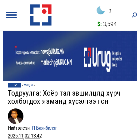
3
Sea
$:
3,594
НҮҮР
»
МЭДЭЭ
»
Тодруулга: Хоёр тал зөвшилцөлд хүрч
холбогдох яаманд хүсэлтээ өгсөн
Нийтэлсэн:
П Баянбилэг
2025.11.02 13:42