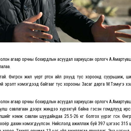
 болон агаар орчны бохирдлын асуудал хариуцсан орлогч А.Амартүв
лалаа.
ай. Өнгөрсөн жил үерт өртсөн айл өрхүүд тус хороонд суурьшиж, ш
ий эрэлт нэмэгдээд байгааг тус хорооны Засаг дарга М.Тэмүгэ х
 болон агаар орчны бохирдлын асуудал хариуцсан орлогч А.Амартүв
 түлш савлагаан дээрх жиндээ хүрэхгүй байна гэсэн гомдлууд ирс
ийг нэмж савлан шуудайндаа 25.5-26 кг болгох үүрэг өгсөн. Өнгөр
хоёр дахин нэмэгдүүлсэн. Нийслэлд ажиллаж буй 397 цэгээс 315 
ар хороо, Тахилт орчимд 13 цэг үйл ажиллагаа явуулдаг. Энэ цэгүүд