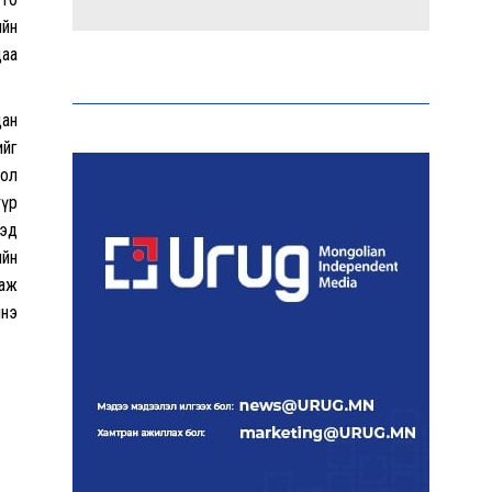
ийн
Эрдэмтэд AI ашиглан цоо
даа
шинэ вирусүүд бүтээжээ
дан
ийг
дол
Ш.Шинэцэцэгийг
хохироосон гэх 2011 оны
түр
хэргийг прокуророос
гэд
шүүхэд шилжүүлжээ
ийн
ааж
инэ
Meta компанийг 567 сая
ам.доллароор торгожээ
Шатахууны нийлүүлэлт
эрчимжиж, түгээлтийн
хүчин чадлыг нэмэгдүүлж