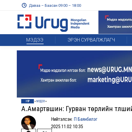
Даваа – Баасан 09:00 – 18:00
МЭДЭЭ
ЭРЭН СУРВАЛЖЛАГЧ
НҮҮР
»
МЭДЭЭ
»
А.Амартүвшин: Гурван төрлийн түлши
Нийтэлсэн:
П Баянбилэг
2025.11.02 10:35