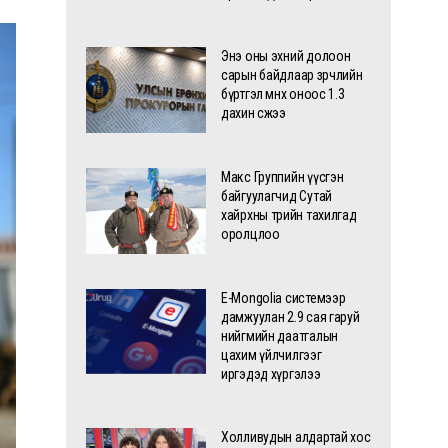
Энэ оны эхний долоон
сарын байдлаар зөрчлийн
бүртгэл өмнөх оноос 1.3
дахин өсжээ
Макс Группийн үүсгэн
байгуулагчид Сутай
хайрхны төрийн тахилгад
оролцлоо
E-Mongolia системээр
дамжуулан 2.9 сая гаруй
нийгмийн даатгалын
цахим үйлчилгээг
иргэдэд хүргэлээ
Холливудын алдартай хос