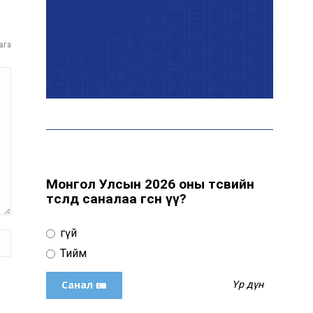
байна
ага
“Сүхбаатар дүүрэгт
үйлдвэрлэв- 2026”
үзэсгэлэн үргэлжилж
байна
Т.Ганболд: Ерөнхийлөгчийн
сонгуульд нэр дэвших
боломж бүрдвэл өрсөлдөнө
Монгол Улсын 2026 оны төсвийн
төсөлд саналаа өгсөн үү?
Цахим орчинд тархсан
Үгүй
бичлэгийн дараа
автобусны жолоочид
Тийм
хариуцлага тооцжээ
Үр дүн
ХААН Банк Ногоон нуур