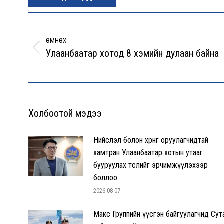
Post
navigation
ӨМНӨХ
Улаанбаатар хотод 8 хэмийн дулаан байна
Previous
post:
Холбоотой мэдээ
Нийслэл болон хөрөнгө оруулагчидтай
хамтран Улаанбаатар хотын утааг
бууруулах төслийг эрчимжүүлэхээр
боллоо
2026-08-07
Макс Группийн үүсгэн байгуулагчид Сут