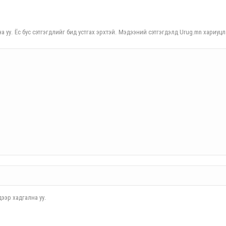
а уу. Ёс бус сэтгэгдлийг бид устгах эрхтэй. Мэдээний сэтгэгдэлд Urug.mn хариуцл
ээр хадгална уу.