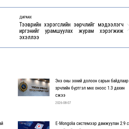
ДАРААХ
Тээврийн хэрэгслийн зөрчлийг мэдээлэгч
иргэнийг урамшуулах журам хэрэгжиж
Next
эхэллээ
post:
Энэ оны эхний долоон сарын байдлаар
зөрчлийн бүртгэл өмнөх оноос 1.3 дахин
өсжээ
2026-08-07
ай
E-Mongolia системээр дамжуулан 2.9 с