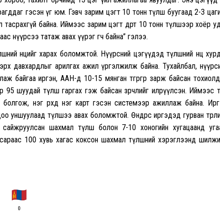
рагддаг гэсэн үг юм. Гэвч зарим цэгт 10 тонн түлш буугаад 2-3 цаг
тасрахгүй байна. Иймээс зарим цэгт өдөрт 10 тонн түлшээр хоёр у
ас нүүрсээ татаж авах үүрэг өгч байна” гэлээ.
ний нөөцийг харах боломжтой. Нүүрсний цэгүүдэд түлшний нөөц хур
эрх давхардлыг арилгах ажил үргэлжилж байна. Тухайлбал, нүүрс
ж байгаа иргэн, ААН-д 10-15 мянган төгрөгөөр зарж байсан тохиол
оор 95 шуудай түлш гаргах гэж байсан зөрчлийг илрүүлсэн. Иймээс 
 болгож, нэг өрхөд нэг карт гэсэн системээр ажиллаж байна. Ир
оо уншуулаад түлшээ авах боломжтой. Өнөөдрөөс иргэдэд гурван төрл
 сайжруулсан шахмал түлш болон 7-10 хоногийн хугацаанд уг
 сараас 100 хувь хагас коксон шахмал түлшний хэрэглээнд шилж
0