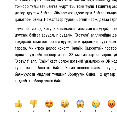
тонноор түлш авч байгаа. Өдөрт 130 тонн түлш Тахилтад за
дотор дуусаж байгаа. Иймээс иргэдээс ирж байгаа гомдол 
цэнэглэж байна. Нэмэлтээр гурван цэгийг нээж, даваа гарга
Түүнчлэн иргэд Хотула аппликейшн ашиглан цэгүүдийн түлш
дуусаж байгаа асуудлыг судалж, “Хотула” аппликейшн дэ
тодорхой хэмжээгээр цуглуулж, нам даралтын зуух ашигла
гарсан. Мөн өнгөрсөн долоо хоногт Налайх, Эмээлтийн пост
оршин суугчийн нэрээр авсан 33 мянган картыг идэвхгүй
“Хотула” апп, “Сайн” карт болон иргэний үнэмлэхийн QR код
түлш санал болгож байна. Хагас коксон шахмал түлш,
баяжуулсан мидлинг түлшийг борлуулж байна. 12 дугаар
гэдгийг тэрбээр хэлж байв.
0
0
0
0
0
0
0