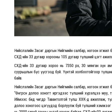
Нийслэлийн Засаг даргын Нийгмийн салбар, ногоон хөгжил
СХД-ийн 33 дугаар хорооны 105 дугаар түлшний цэгт ажил
СХД-ийн 33 дугаар хороо нь 7350 өрх, 30 мянган хүн амт
суурьшлын бүс үүсгээд буй. Үүнтэй холбоотойгоор түлшн
байв.
Нийслэлийн Засаг даргын Нийгмийн салбар, ногоон хөгжил
“Өнгөрсөн долоо хоногт иргэдээс түлшний хүрэлцээ муу,
Иймээс бид өчигдөр Тавантолгой түлш ХХК-д ажиллаж, түлш
долоо хоногоос цэгүүдэд борлуулж буй түлшний хэмжээг 
нь 2000 гаруй тонны нөөцтэй хонож байгаа. СХД-ийн33 дуга