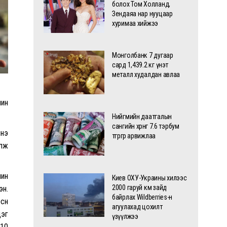
болох Том Холланд,
Зендаяа нар нууцаар
хуримаа хийжээ
Монголбанк 7 дугаар
сард 1,439.2 кг үнэт
металл худалдан авлаа
шин
Нийгмийн даатгалын
сангийн хөрөнгө 7.6 тэрбум
инэ
төгрөгөөр арвижлаа
элж
шин
Киев ОХУ-Украины хилээс
2000 гаруй км зайд
эн.
байрлах Wildberries-н
сөн
агуулахад цохилт
цэг
үзүүлжээ
 10