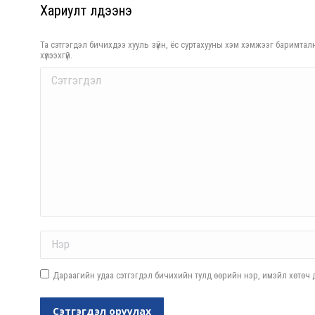
Хариулт үлдээнэ үү
Та сэтгэгдэл бичихдээ хууль зүйн, ёс суртахууны хэм хэмжээг баримталн
хүлээхгүй.
Comment
Name *
Дараагийн удаа сэтгэгдэл бичихийн тулд өөрийн нэр, имэйл хөтөч д
Сэтгэгдэл оруулах