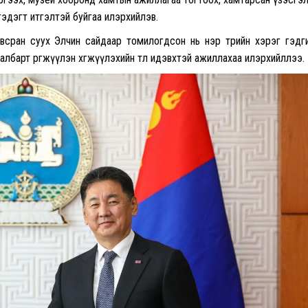
гэдэгт итгэлтэй буйгаа илэрхийлэв.
сран суух Элчин сайдаар томилогдсон нь нэр төрийн хэрэг гэдг
барт өргөжүүлэн хөгжүүлэхийн төлөө идэвхтэй ажиллахаа илэрхийллээ.