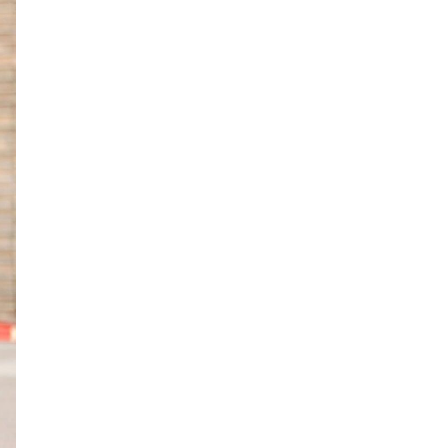
Хэт халалтаас
сэрэмжлээрэй: Өнөөдөр
говийн бүсэд +39 хэм хүрч
хална
Б.Саранцэцэг: Монголоо
таниулах үйлсийн нэг хэсэг
болж буйдаа баяртай
байна
ОХУ Евро-2, Евро-3,
Евро-4 стандартын
бензин импортлохыг
зөвшөөрчээ
ЦААШ УНШИХ