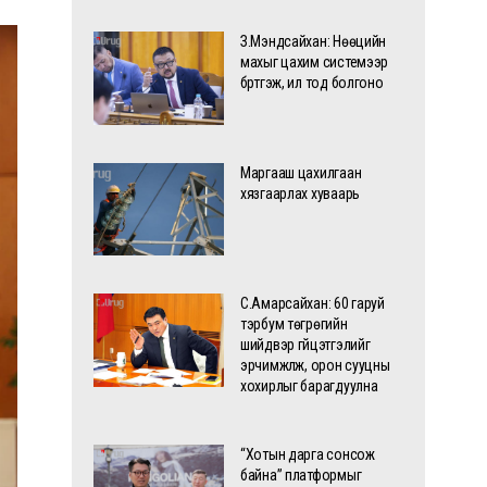
З.Мэндсайхан: Нөөцийн
махыг цахим системээр
бүртгэж, ил тод болгоно
Маргааш цахилгаан
хязгаарлах хуваарь
С.Амарсайхан: 60 гаруй
тэрбум төгрөгийн
шийдвэр гүйцэтгэлийг
эрчимжүүлж, орон сууцны
хохирлыг барагдуулна
“Хотын дарга сонсож
байна” платформыг