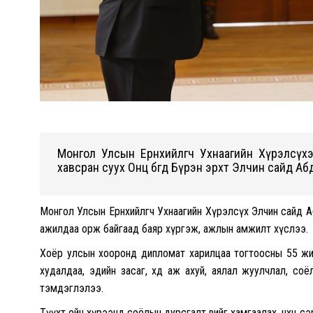
Монгол Улсын Ерөнхийлөгч Ухнаагийн Хүрэлсү
хавсран суух Онц бөгөөд Бүрэн эрхт Элчин сайд А
Монгол Улсын Ерөнхийлөгч Ухнаагийн Хүрэлсүх Элчин сайд 
ажилдаа орж байгаад баяр хүргэж, ажлын амжилт хүслээ.
Хоёр улсын хооронд дипломат харилцаа тогтоосны 55 жил
худалдаа, эдийн засаг, хөдөө аж ахуй, аялал жуулчлал, со
тэмдэглэлээ.
Түүхт ойн хүрээнд соёлын дурсгалт өвийг хамгаалах, нөхөн 