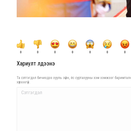
0
0
0
0
0
0
0
Хариулт үлдээнэ үү
Та сэтгэгдэл бичихдээ хууль зүйн, ёс суртахууны хэм хэмжээг баримталн
хүлээхгүй.
Comment