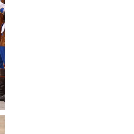
бэлтгэлд оролцоно
Өнөөдөр цахилгаан
хязгаарлах байршил
“Явуулын оффис” өнөөдөр
“Нарантуул” ОУХТ-д
ажиллана
Н.Номтойбаяр:
Өвөлжилтийн бэлтгэлд
зориулж Дорнод аймгийн
Онцгой комисст 50 тонн
шатахуун олгоно