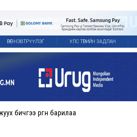
ӨРӨГ НЭВТРҮҮЛЭГ
УЛС ТӨРИЙН ЗАДЛАН
ух бичгээ өргөн барилаа