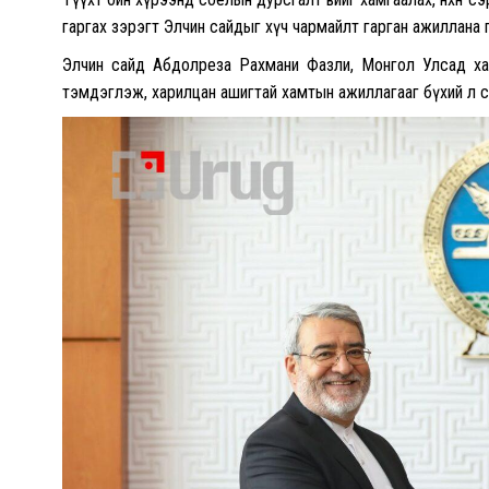
гаргах зэрэгт Элчин сайдыг хүч чармайлт гарган ажиллана 
Элчин сайд Абдолреза Рахмани Фазли, Монгол Улсад хав
тэмдэглэж, харилцан ашигтай хамтын ажиллагааг бүхий л сал