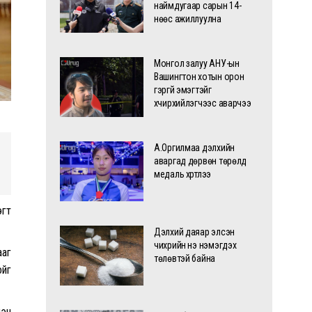
наймдугаар сарын 14-
нөөс ажиллуулна
Монгол залуу АНУ-ын
Вашингтон хотын орон
гэргүй эмэгтэйг
хүчирхийлэгчээс аварчээ
А.Оргилмаа дэлхийн
аваргад дөрвөн төрөлд
медаль хүртлээ
эгт
Дэлхий даяар элсэн
чихрийн үнэ нэмэгдэх
ааг
төлөвтэй байна
ойг
лэн