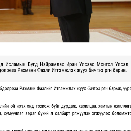
хэд Исламын Бүгд Найрамдах Иран Улсаас Монгол Улсад
бдолреза Рахмани Фазли Итгэмжлэх жуух бичгээ өргөн барив.
Абдолреза Рахмани Фазлийг Итгэмжлэх жуух бичгээ өргөн барьж, үүр
ийн ой ирэх онд тохиож буйг дурдаж, харилцаа, хамтын ажиллаг
ёл, хүмүүнлэг зэрэг бүхий л салбарт өргөжүүлэн хөгжүүлэх боломжт
сэргээх, музей хооронд хамтын ажиллагаа тогтоох, хамтарсан үзэсгэ