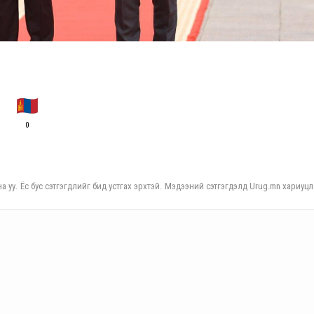
0
а уу. Ёс бус сэтгэгдлийг бид устгах эрхтэй. Мэдээний сэтгэгдэлд Urug.mn хариуцл