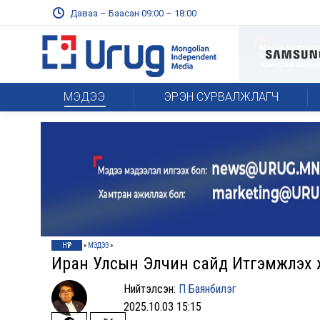
Даваа – Баасан 09:00 – 18:00
МЭДЭЭ
ЭРЭН СУРВАЛЖЛАГЧ
НҮҮР
»
МЭДЭЭ
»
Иран Улсын Элчин сайд Итгэмжлэх жу
Нийтэлсэн:
П Баянбилэг
2025.10.03 15:15