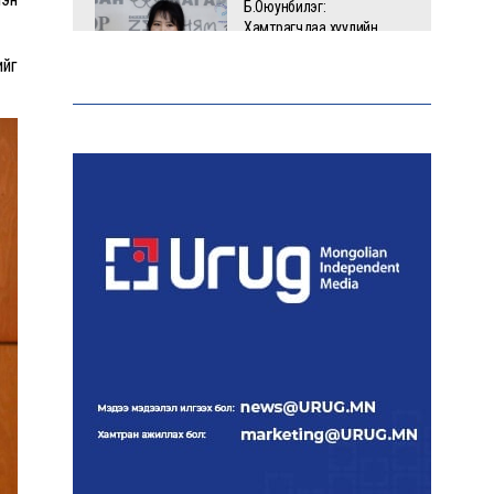
Б.Оюунбилэг:
Хамтрагчдаа хуулийн
байгууллагаар далайлгаж
ийг
дарамталсан
Б.Дашпүрэв: Шатахууны
нийлүүлэлт хэвийн
үргэлжилж, нөөцийг
нэмэгдүүлэхэд анхаарч
байна
Д.Амарбаясгалан: Зах
зээлийн буруу бодлого
шатахууны хямралаар
илэрч байна
Голомт банк АНЭУ-ын
Mashreq банканд Дирхам
валютын данс нээлээ