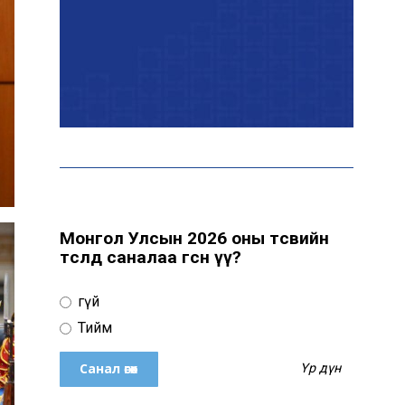
Эрчим хүчний сайд
Б.Найдалаа: Дундговийн
эрчим хүчний томоохон
төслүүдэд дэмжлэг үзүүлнэ
Давхардсан
зохицуулалтыг бууруулах
хүрээнд 83 дүрэм, журмыг
цуцалжээ
Монгол Улсын 2026 оны төсвийн
төсөлд саналаа өгсөн үү?
Өчигдөр 102 тусгай
дугаарт 2321 дуудлага,
Үгүй
мэдээлэл бүртгэгджээ
Тийм
Үр дүн
Монголын шигшээ баг
Японд хамтарсан