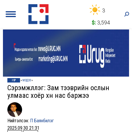
3
Sea
$:
3,594
НҮҮР
»
МЭДЭЭ
»
Сэрэмжлүүлэг: Зам тээврийн ослын
улмаас хоёр хүн нас баржээ
Нийтэлсэн:
П Баянбилэг
2025.09.30 21:31