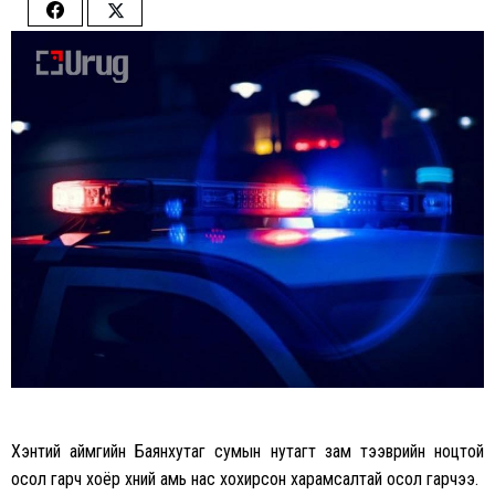
Share
Share
on
on
Facebook
Twitter
Хэнтий аймгийн Баянхутаг сумын нутагт зам тээврийн ноцтой
осол гарч хоёр хүний амь нас хохирсон харамсалтай осол гарчээ.