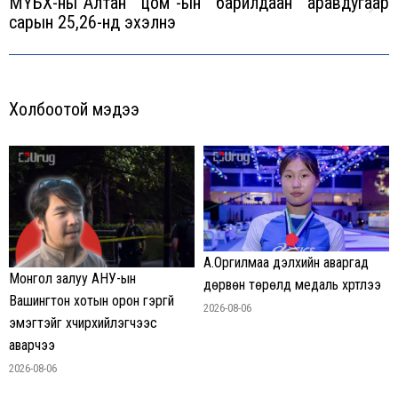
МҮБХ-ны”Алтан цом”-ын барилдаан аравдугаар
Next
сарын 25,26-нд эхэлнэ
post:
Холбоотой мэдээ
А.Оргилмаа дэлхийн аваргад
Монгол залуу АНУ-ын
дөрвөн төрөлд медаль хүртлээ
Вашингтон хотын орон гэргүй
2026-08-06
эмэгтэйг хүчирхийлэгчээс
аварчээ
2026-08-06