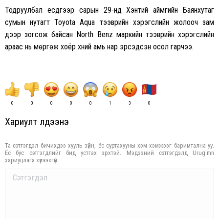
Тодруулбал есдүгээр сарын 29-нд Хэнтий аймгийн Баянхутаг
сумын нутагт Toyota Aqua тээврийн хэрэгслийн жолооч зам
дээр зогсож байсан North Benz маркийн тээврийн хэрэгслийн
араас нь мөргөж хоёр хүний амь нар эрсэдсэн осол гарчээ.
0
0
0
0
0
1
3
0
Хариулт үлдээнэ үү
Та сэтгэгдэл бичихдээ хууль зүйн, ёс суртахууны хэм хэмжээг баримтална уу.
Ёс бус сэтгэгдлийг бид устгах эрхтэй. Мэдээний сэтгэгдэлд Urug.mn
хариуцлага хүлээхгүй.
Comment