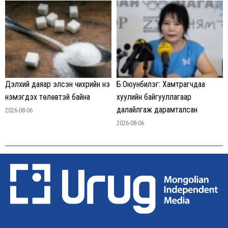
Дэлхий даяар элсэн чихрийн үнэ
Б.Оюунбилэг: Хамтрагчдаа
нэмэгдэх төлөвтэй байна
хуулийн байгууллагаар
далайлгаж дарамталсан
2026-08-06
2026-08-06