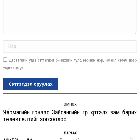
Name *
Дараагийн удаа сэтгэгдэл бичихийн тулд өөрийн нэр, имэйл хөтөч дээр
хадгална уу.
Сэтгэгдэл оруулах
Post
navigation
ӨМНӨХ
Яармагийн гүүрнээс Зайсангийн гүүр хүртэлх зам барих
Previous
төлөвлөлтийг зогсоолоо
post:
ДАРААХ