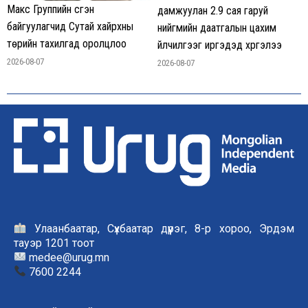
Макс Группийн үүсгэн
дамжуулан 2.9 сая гаруй
байгуулагчид Сутай хайрхны
нийгмийн даатгалын цахим
төрийн тахилгад оролцлоо
үйлчилгээг иргэдэд хүргэлээ
2026-08-07
2026-08-07
Улаанбаатар, Сүхбаатар дүүрэг, 8-р хороо, Эрдэм
тауэр 1201 тоот
medee@urug.mn
7600 2244