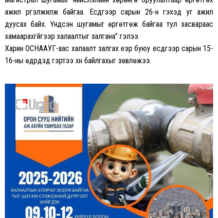
ажил үргэлжилж байгаа. Есдүгээр сарын 26-н гэхэд уг ажил
дуусах байх. Үндсэн шугамыг өргөтгөж байгаа тул засвараас
хамаарахгүйгээр халаалтыг залгана” гэлээ.
Харин ОСНААУГ-аас халаалт залгах үеэр буюу есдүгээр сарын 15-
16-ны өдрүүдэд гэртээ хүн байлгахыг зөвлөжээ.