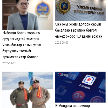
Энэ оны эхний долоон сарын
байдлаар зөрчлийн бүртгэл
Нийслэл болон хөрөнгө
өмнөх оноос 1.3 дахин өсжээ
оруулагчидтай хамтран
2026-08-07
Улаанбаатар хотын утааг
бууруулах төслийг
эрчимжүүлэхээр боллоо
2026-08-07
E-Mongolia системээр