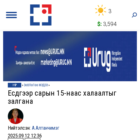
3
Sea
$:
3,594
НҮҮР
»
ЗӨВЛӨГӨӨ МЭДЭЭ
»
Есдүгээр сарын 15-наас халаалтыг
залгана
Нийтэлсэн:
А.Алтанчимэг
2025.09.12 12:36