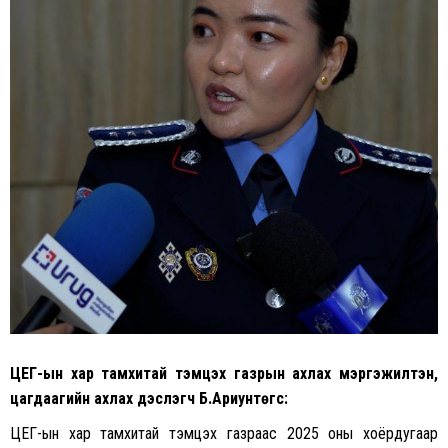
ЦЕГ-ын хар тамхитай тэмцэх газрын ахлах мэргэжилтэн,
цагдаагийн ахлах дэслэгч Б.Ариунтөгс:
ЦЕГ-ын хар тамхитай тэмцэх газраас 2025 оны хоёрдугаар