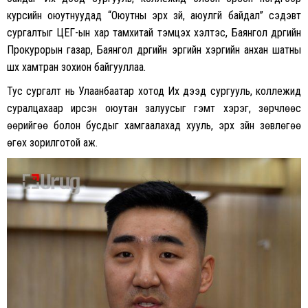
курсийн оюутнуудад “Оюутны эрх зүй, аюулгүй байдал” сэдэвт
сургалтыг ЦЕГ-ын хар тамхитай тэмцэх хэлтэс, Баянгол дүүргийн
Прокурорын газар, Баянгол дүүргийн эрүүгийн хэргийн анхан шатны
шүүх хамтран зохион байгууллаа.
Тус сургалт нь Улаанбаатар хотод Их дээд сургууль, коллежид
суралцахаар ирсэн оюутан залуусыг гэмт хэрэг, зөрчлөөс
өөрийгөө болон бусдыг хамгаалахад хууль, эрх зүйн зөвлөгөө
өгөх зорилготой аж.