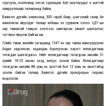
сургууль, коллежид элсэн суралцаж буй оюутнуудыг үе шаттай
хамруулахаар төлөвлөөд байна.
Баянгол дүүргийн хэмжээнд 300 гаруй баар, цэнгээний газар үйл
ажиллагаа явуулдаг талаар албаны эх сурвалж хэлээ. ЦЕГ-ын
хар тамхитай тэмцэх хэлтсээс хамтарсан хяналт шалгалтыг
тогтмол явуулж байгаа аж.
Сүүлийн таван жилийн хугацаанд 1547 хүн хар тамхи мансууруулах
бодис хадгалсан, худалдан борлуулсан хэрэгт яллагдагчаар
татагдан шалгагджээ. Нийт яллагдагчаар татагдсан хүмүүсийн 51
хувийг 18-25 насны хүүхэд залуус эзэлж байна. Яллагдагчаар
татагдсан хүмүүсийн 88 хувь нь эрэгтэй бол 12 хувь нь эмэгтэйчүүд
эзэлж байгаа талаар Баянгол дүүргийн прокурорын газраас
мэдээлэв.