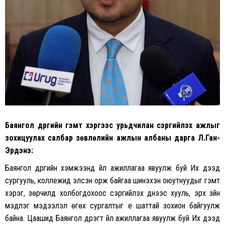
Баянгол дүүргийн гэмт хэргээс урьдчилан сэргийлэх ажлыг
зохицуулах салбар зөвлөлийн ажлын албаны дарга Л.Ган-
Эрдэнэ:
Баянгол дүүргийн хэмжээнд үйл ажиллагаа явуулж буй Их дээд
сургууль, коллежид элсэн орж байгаа шинэхэн оюутнуудыг гэмт
хэрэг, зөрчилд холбогдохоос сэргийлэх үүднээс хууль, эрх зүйн
мэдлэг мэдээлэл өгөх сургалтыг үе шаттай зохион байгуулж
байна. Цаашид Баянгол дүүрэгт үйл ажиллагаа явуулж буй Их дээд