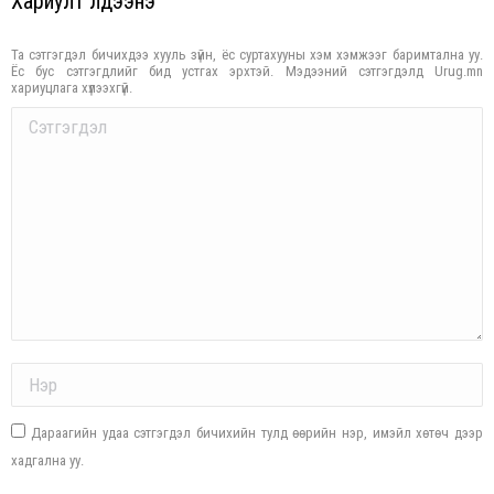
Хариулт үлдээнэ үү
Та сэтгэгдэл бичихдээ хууль зүйн, ёс суртахууны хэм хэмжээг баримтална уу.
Ёс бус сэтгэгдлийг бид устгах эрхтэй. Мэдээний сэтгэгдэлд Urug.mn
хариуцлага хүлээхгүй.
Comment
Name *
Дараагийн удаа сэтгэгдэл бичихийн тулд өөрийн нэр, имэйл хөтөч дээр
хадгална уу.