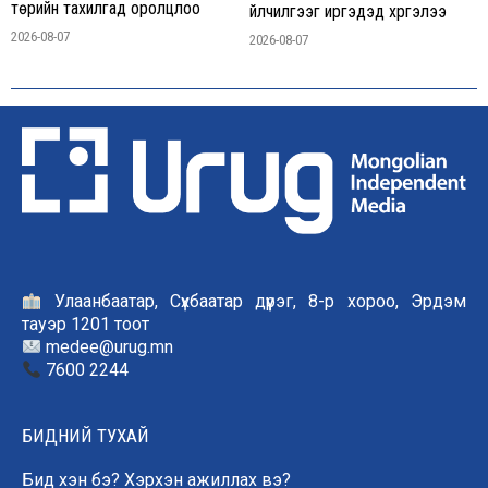
төрийн тахилгад оролцлоо
үйлчилгээг иргэдэд хүргэлээ
2026-08-07
2026-08-07
Улаанбаатар, Сүхбаатар дүүрэг, 8-р хороо, Эрдэм
тауэр 1201 тоот
medee@urug.mn
7600 2244
БИДНИЙ ТУХАЙ
Бид хэн бэ? Хэрхэн ажиллах вэ?