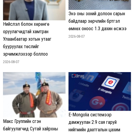
Энэ оны эхний долоон сарын
байдлаар зөрчлийн бүртгэл
Нийслэл болон хөрөнгө
өмнөх оноос 1.3 дахин өсжээ
оруулагчидтай хамтран
2026-08-07
Улаанбаатар хотын утааг
бууруулах төслийг
эрчимжүүлэхээр боллоо
2026-08-07
E-Mongolia системээр
Макс Группийн үүсгэн
дамжуулан 2.9 сая гаруй
байгуулагчид Сутай хайрхны
нийгмийн даатгалын цахим