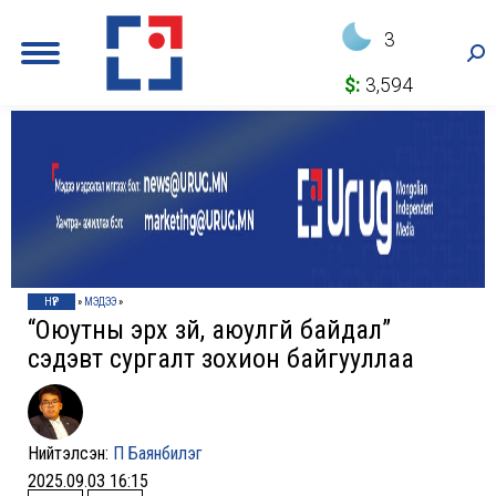
3
Sea
$:
3,594
НҮҮР
»
МЭДЭЭ
»
“Оюутны эрх зүй, аюулгүй байдал”
сэдэвт сургалт зохион байгууллаа
Нийтэлсэн:
П Баянбилэг
2025.09.03 16:15