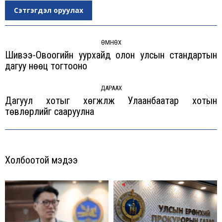
Сэтгэгдэл оруулах
Post
navigation
ӨМНӨХ
Шивээ-Овоогийн уурхайд олон улсын стандартын
Previous
дагуу нөөц тогтооно
post:
ДАРААХ
Дагуул хотыг хөгжүүлж Улаанбаатар хотын
Next
төвлөрлийг сааруулна
post:
Холбоотой мэдээ