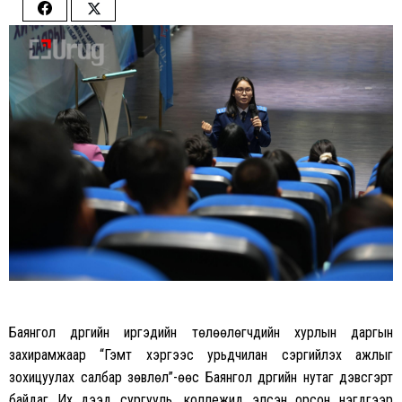
Share
Share
on
on
Facebook
Twitter
Баянгол дүүргийн иргэдийн төлөөлөгчдийн хурлын даргын
захирамжаар “Гэмт хэргээс урьдчилан сэргийлэх ажлыг
зохицуулах салбар зөвлөл”-өөс Баянгол дүүргийн нутаг дэвсгэрт
байдаг Их дээд сургууль, коллежид элсэн орсон нэгдүгээр