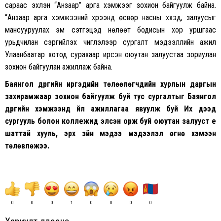
сараас эхлэн “Анзаар” арга хэмжээг зохион байгуулж байна.
“Анзаар арга хэмжээний хүрээнд өсвөр насны хүүхэд, залуусыг
мансууруулах эм сэтгэцэд нөлөөт бодисын хор уршгаас
урьдчилан сэргийлэх чиглэлээр сургалт мэдээллийн ажил
Улаанбаатар хотод сурахаар ирсэн оюутан залуустаа зориулан
зохион байгуулан ажиллаж байна.
Баянгол дүүргийн иргэдийн төлөөлөгчдийн хурлын даргын
захирамжаар зохион байгуулж буй тус сургалтыг Баянгол
дүүргийн хэмжээнд үйл ажиллагаа явуулж буй Их дээд
сургууль болон коллежид элсэн орж буй оюутан залууст үе
шаттай хууль, эрх зүйн мэдээ мэдээлэл өгнө хэмээн
төлөвлөжээ.
0
0
0
1
0
0
0
0