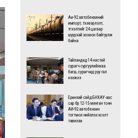
Аи-92 автобензиний
импорт, тээвэрлэлт,
түгээлтийг 24 цагаар
шуурхай зохион байгуулж
байна
Тайландад 14 настай
сурагч сургуулийнхаа
багш, сурагчид руу гал
нээжээ
Ерөнхий сайд БНХАУ-аас
сар бүр 12-15 мянган тонн
АИ-92 автобензин
тогтмол нийлүүлэх хүсэлт
тавилаа