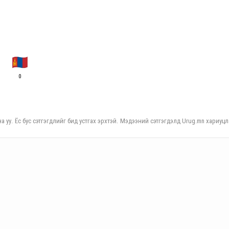
0
а уу. Ёс бус сэтгэгдлийг бид устгах эрхтэй. Мэдээний сэтгэгдэлд Urug.mn хариуцл