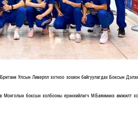
ритани Улсын Ливерпүүл хотноо зохион байгуулагдах Боксын Дэлх
аа Монголын боксын холбооны ерөнхийлөгч М.Баянмөнх амжилт хү