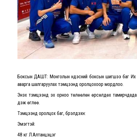
Боксын ДАШТ: Монголын үндэсний боксын шигшээ баг Их Б
аварга шалгаруулах тэмцээнд оролцохоор мордлоо.
Энэхүү тэмцээнд эх орноо төлөөлөн өрсөлдөх тамирчдад
үдэж өглөө.
Тэмцээнд оролцох баг, бүрэлдэхүүн:
Эмэгтэй:
48 кг Л.Алтанцэцэг