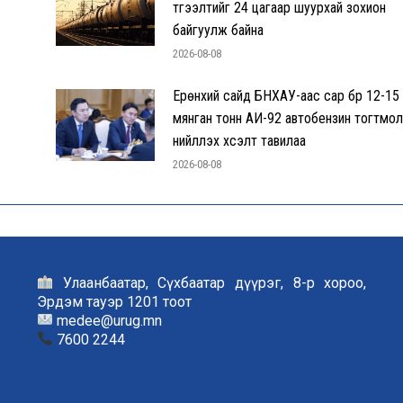
түгээлтийг 24 цагаар шуурхай зохион
байгуулж байна
2026-08-08
Ерөнхий сайд БНХАУ-аас сар бүр 12-15
мянган тонн АИ-92 автобензин тогтмол
нийлүүлэх хүсэлт тавилаа
2026-08-08
Улаанбаатар, Сүхбаатар дүүрэг, 8-р хороо,
Эрдэм тауэр 1201 тоот
medee@urug.mn
7600 2244