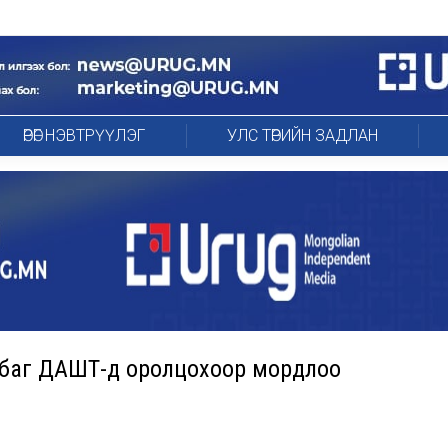
ӨРӨГ НЭВТРҮҮЛЭГ
УЛС ТӨРИЙН ЗАДЛАН
 баг ДАШТ-д оролцохоор мордлоо