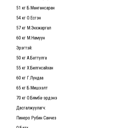
51 кг Б.Мөнгөнсаран
54 кг О.Есүгэн
57 кг М.Энхжаргал
60 кг М.Намуун
Эрэгтэй:
50 кг А.Баттулга
55 кг Х.Билгүүнсайхан
60 кг Г.Лундаа
65 кг Б.Мишээлт
70 кг О.Бямба-эрдэнэ
Дасгалжуулагч:
Пинеро Рубин Санчез
О.Батхүү