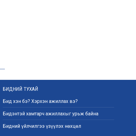
чадлыг нэмэгдүүлж байна
“Сүхбаатар дүүрэгт
үйлдвэрлэв- 2026”
үзэсгэлэн үргэлжилж байна
Т.Ганболд:
Ерөнхийлөгчийн
сонгуульд нэр дэвших
боломж бүрдвэл
өрсөлдөнө
БИДНИЙ ТУХАЙ
Бид хэн бэ? Хэрхэн ажиллах вэ?
Цахим орчинд тархсан
бичлэгийн дараа
Бидэнтэй хамтарч ажиллахыг урьж байна
автобусны жолоочид
хариуцлага тооцжээ
Бидний үйлчилгээ үзүүлэх нөхцөл