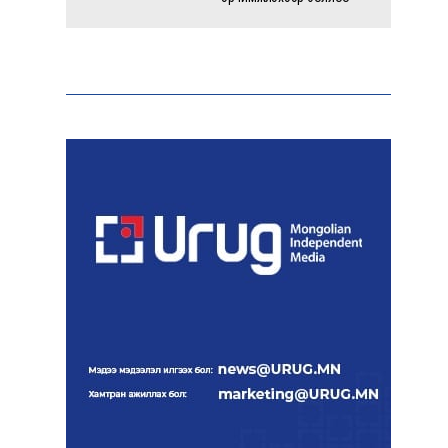
Энэ оны эхний долоон
сарын байдлаар зөрчлийн
бүртгэл өмнөх оноос 1.3
дахин өсжээ
Макс Группийн үүсгэн
байгуулагчид Сутай
хайрхны төрийн тахилгад
оролцлоо
E-Mongolia системээр
дамжуулан 2.9 сая гаруй
нийгмийн даатгалын
цахим үйлчилгээг иргэдэд
хүргэлээ
Холливудын алдартай хос