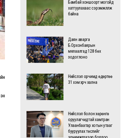
Бамбай хоншоорт могойд
хатгуулахаас сэрэмжлүүлж
байна
Даян аварга
Б.Орхонбаярын
мялаалгад 128 бөх
зодоглоно
Нийслэл орчимд өдөртөө
ийн
31 хэм хүрч хална
сэн
Нийслэл болон хөрөнгө
оруулагчидтай хамтран
Улаанбаатар хотын утааг
бууруулах төслийг
эрчимжүүлэхээр боллоо