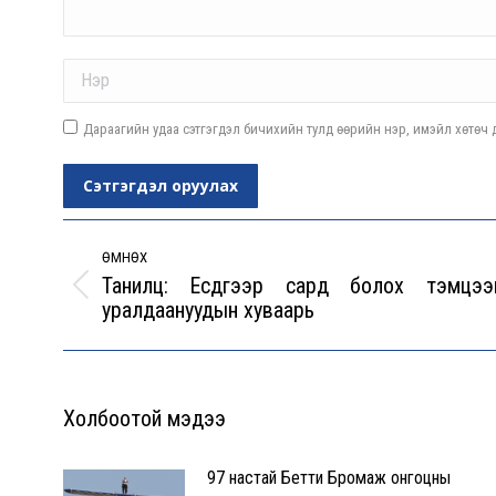
Name *
Дараагийн удаа сэтгэгдэл бичихийн тулд өөрийн нэр, имэйл хөтөч д
Сэтгэгдэл оруулах
Post
navigation
ӨМНӨХ
Танилц: Есдүгээр сард болох тэмцээ
Previous
уралдаануудын хуваарь
post:
Холбоотой мэдээ
97 настай Бетти Бромаж онгоцны