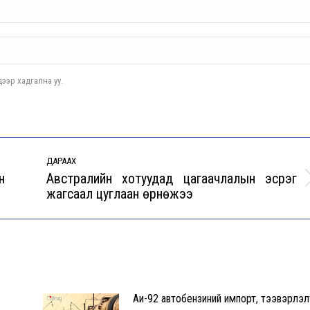
ээр хадгална уу.
ДАРААХ
н
Австралийн хотуудад цагаачлалын эсрэг
Next
жагсаал цуглаан өрнөжээ
post:
Аи-92 автобензиний импорт, тээвэрлэл