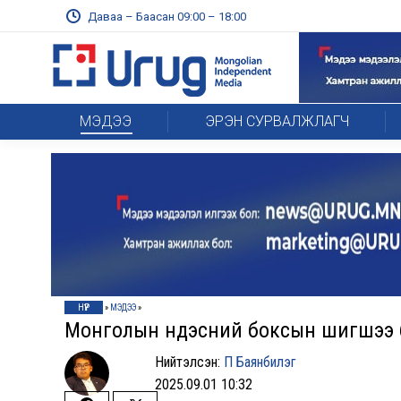
Даваа – Баасан 09:00 – 18:00
МЭДЭЭ
ЭРЭН СУРВАЛЖЛАГЧ
НҮҮР
»
МЭДЭЭ
»
Монголын үндэсний боксын шигшээ
Нийтэлсэн:
П Баянбилэг
2025.09.01 10:32