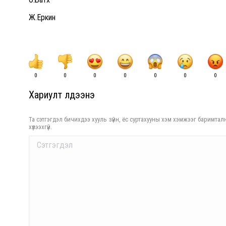
Ж.Еркин
0
0
0
0
0
0
0
Хариулт үлдээнэ үү
Та сэтгэгдэл бичихдээ хууль зүйн, ёс суртахууны хэм хэмжээг баримталн
хүлээхгүй.
Comment