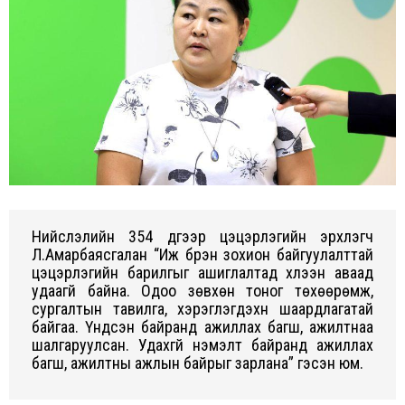
Нийслэлийн 354 дүгээр цэцэрлэгийн эрхлэгч
Л.Амарбаясгалан “Иж бүрэн зохион байгуулалттай
цэцэрлэгийн барилгыг ашиглалтад хүлээн аваад
удаагүй байна. Одоо зөвхөн тоног төхөөрөмж,
сургалтын тавилга, хэрэглэгдэхүүн шаардлагатай
байгаа. Үндсэн байранд ажиллах багш, ажилтнаа
шалгаруулсан. Удахгүй нэмэлт байранд ажиллах
багш, ажилтны ажлын байрыг зарлана” гэсэн юм.