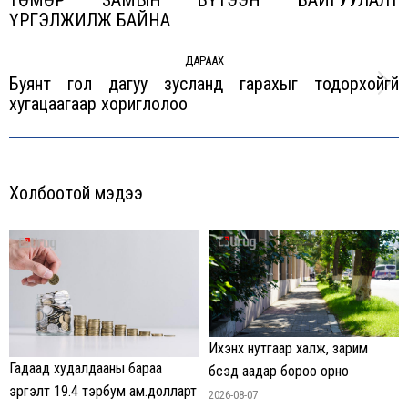
Previous
ҮРГЭЛЖИЛЖ БАЙНА
post:
ДАРААХ
Буянт гол дагуу зусланд гарахыг тодорхойгүй
Next
хугацаагаар хориглолоо
post:
Холбоотой мэдээ
Ихэнх нутгаар халж, зарим
Гадаад худалдааны бараа
бүсэд аадар бороо орно
эргэлт 19.4 тэрбум ам.долларт
2026-08-07