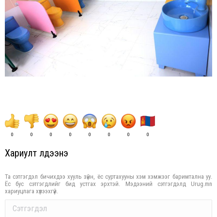
0
0
0
0
0
0
0
0
Хариулт үлдээнэ үү
Та сэтгэгдэл бичихдээ хууль зүйн, ёс суртахууны хэм хэмжээг баримтална уу.
Ёс бус сэтгэгдлийг бид устгах эрхтэй. Мэдээний сэтгэгдэлд Urug.mn
хариуцлага хүлээхгүй.
Comment