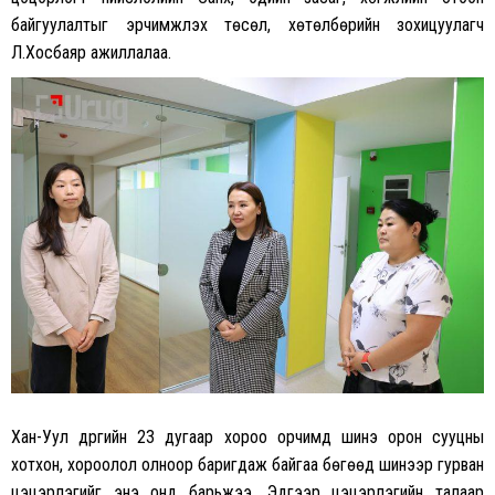
байгуулалтыг эрчимжүүлэх төсөл, хөтөлбөрийн зохицуулагч
Л.Хосбаяр ажиллалаа.
Хан-Уул дүүргийн 23 дугаар хороо орчимд шинэ орон сууцны
хотхон, хороолол олноор баригдаж байгаа бөгөөд шинээр гурван
цэцэрлэгийг энэ онд барьжээ. Эдгээр цэцэрлэгийн талаар