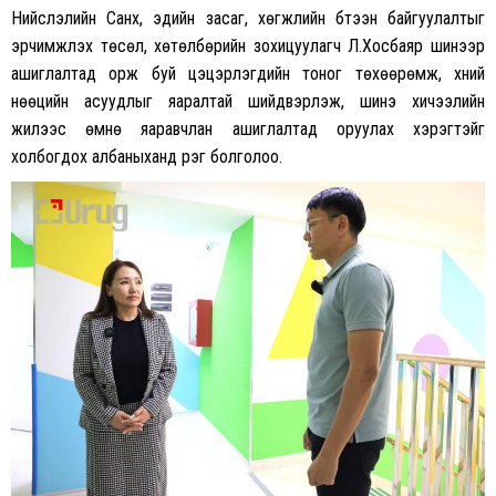
Нийслэлийн Санхүү, эдийн засаг, хөгжлийн бүтээн байгуулалтыг
эрчимжүүлэх төсөл, хөтөлбөрийн зохицуулагч Л.Хосбаяр шинээр
ашиглалтад орж буй цэцэрлэгүүдийн тоног төхөөрөмж, хүний
нөөцийн асуудлыг яаралтай шийдвэрлэж, шинэ хичээлийн
жилээс өмнө яаравчлан ашиглалтад оруулах хэрэгтэйг
холбогдох албаныханд үүрэг болголоо.