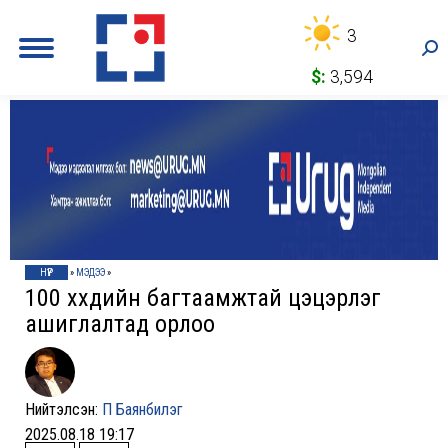
3
Sea
$:
3,594
НҮҮР
»
МЭДЭЭ
»
100 хүүхдийн багтаамжтай цэцэрлэг
ашиглалтад орлоо
Нийтэлсэн:
П Баянбилэг
2025.08.18 19:17