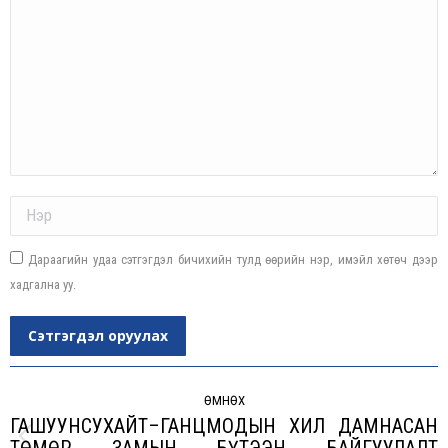
Name *
Дараагийн удаа сэтгэгдэл бичихийн тулд өөрийн нэр, имэйл хөтөч дээр
хадгална уу.
Сэтгэгдэл оруулах
Post
navigation
ӨМНӨХ
ГАШУУНСУХАЙТ–ГАНЦМОДЫН ХИЛ ДАМНАСАН
ТӨМӨР ЗАМЫН БҮТЭЭН БАЙГУУЛАЛТ