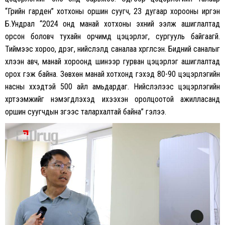
“Грийн гарден” хотхоны оршин суугч, 23 дугаар хорооны иргэн
Б.Ундрал “2024 онд манай хотхоны эхний ээлж ашиглалтад
орсон боловч тухайн орчимд цэцэрлэг, сургууль байгаагүй.
Тиймээс хороо, дүүрэг, нийслэлд саналаа хүргүүлсэн. Бидний саналыг
хүлээн авч, манай хороонд шинээр гурван цэцэрлэг ашиглалтад
орох гэж байна. Зөвхөн манай хотхонд гэхэд 80-90 цэцэрлэгийн
насны хүүхэдтэй 500 айл амьдардаг. Нийслэлээс цэцэрлэгийн
хүртээмжийг нэмэгдүүлэхэд ихээхэн оролцоотой ажилласанд
оршин суугчдын зүгээс талархалтай байна” гэлээ.