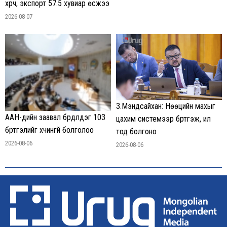
хүрч, экспорт 57.5 хувиар өсжээ
2026-08-07
З.Мэндсайхан: Нөөцийн махыг
ААН-үүдийн заавал бүрдүүлдэг 103
цахим системээр бүртгэж, ил
бүртгэлийг хүчингүй болголоо
тод болгоно
2026-08-06
2026-08-06