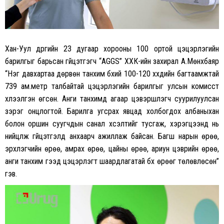
Хан-Уул дүүргийн 23 дугаар хорооны 100 ортой цэцэрлэгийн
барилгыг барьсан гүйцэтгэгч “AGGS” ХХК-ийн захирал А.Мөнхбаяр
“Нэг давхартаа дөрвөн танхим бүхий 100-120 хүүхдийн багтаамжтай
739 ам.метр талбайтай цэцэрлэгийн барилгыг улсын комисст
хүлээлгэн өгсөн. Анги танхимд агаар цэвэршүүлэгч суурилуулсан
зэрэг онцлогтой. Барилга угсрах явцад холбогдох албаныхан
болон оршин суугчдын санал хүсэлтийг тусгаж, хэрэгцээнд нь
нийцүүлж гүйцэтгэлд анхаарч ажиллаж байсан. Багш нарын өрөө,
эрхлэгчийн өрөө, амрах өрөө, цайны өрөө, ариун цэврийн өрөө,
анги танхим гээд цэцэрлэгт шаардлагатай бүх өрөөг төлөвлөсөн”
гэв.