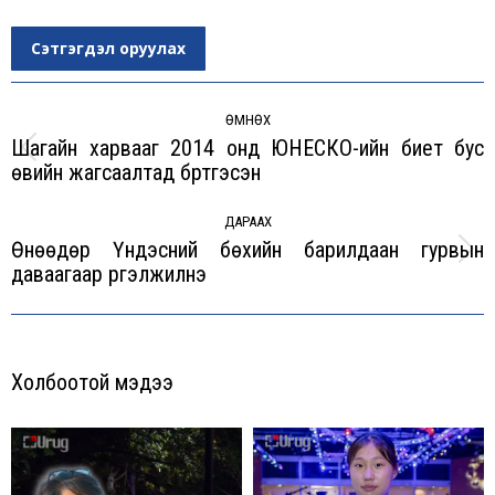
Сэтгэгдэл оруулах
Post
navigation
ӨМНӨХ
Шагайн харвааг 2014 онд ЮНЕСКО-ийн биет бус
Previous
өвийн жагсаалтад бүртгэсэн
post:
ДАРААХ
Өнөөдөр Үндэсний бөхийн барилдаан гурвын
Next
даваагаар үргэлжилнэ
post:
Холбоотой мэдээ