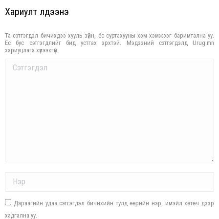
Хариулт үлдээнэ үү
Та сэтгэгдэл бичихдээ хууль зүйн, ёс суртахууны хэм хэмжээг баримтална уу.
Ёс бус сэтгэгдлийг бид устгах эрхтэй. Мэдээний сэтгэгдэлд Urug.mn
хариуцлага хүлээхгүй.
Comment
Name *
Дараагийн удаа сэтгэгдэл бичихийн тулд өөрийн нэр, имэйл хөтөч дээр
хадгална уу.