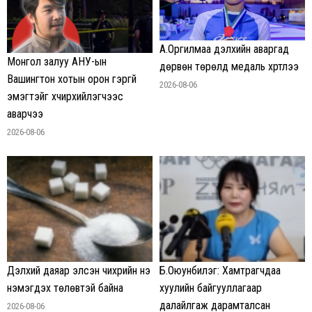
А.Оргилмаа дэлхийн аваргад
Монгол залуу АНУ-ын
дөрвөн төрөлд медаль хүртлээ
Вашингтон хотын орон гэргүй
2026-08-06
эмэгтэйг хүчирхийлэгчээс
аварчээ
2026-08-06
Дэлхий даяар элсэн чихрийн үнэ
Б.Оюунбилэг: Хамтрагчдаа
нэмэгдэх төлөвтэй байна
хуулийн байгууллагаар
далайлгаж дарамталсан
2026-08-06