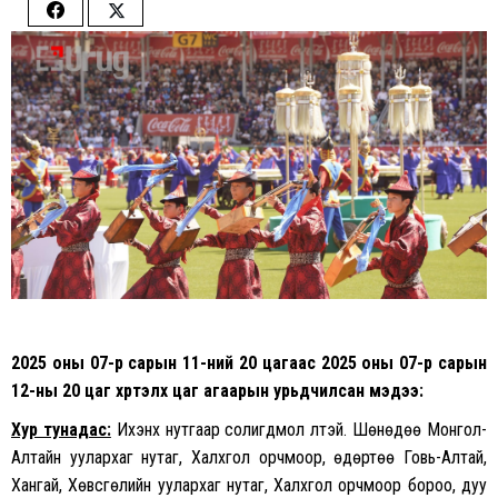
Share
Share
on
on
Facebook
Twitter
2025 оны 07-р сарын 11-ний 20 цагаас 2025 оны 07-р сарын
12-ны 20 цаг хүртэлх цаг агаарын урьдчилсан мэдээ:
Хур тунадас:
Ихэнх нутгаар солигдмол үүлтэй. Шөнөдөө Монгол-
Алтайн уулархаг нутаг, Халхгол орчмоор, өдөртөө Говь-Алтай,
Хангай, Хөвсгөлийн уулархаг нутаг, Халхгол орчмоор бороо, дуу