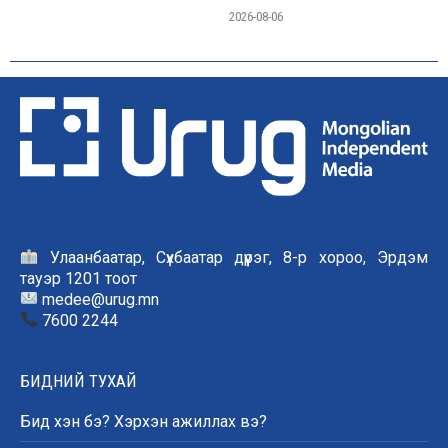
2026-08-06
Улаанбаатар, Сүхбаатар дүүрэг, 8-р хороо, Эрдэм
тауэр 1201 тоот
medee@urug.mn
7600 2244
БИДНИЙ ТУХАЙ
Бид хэн бэ? Хэрхэн ажиллах вэ?