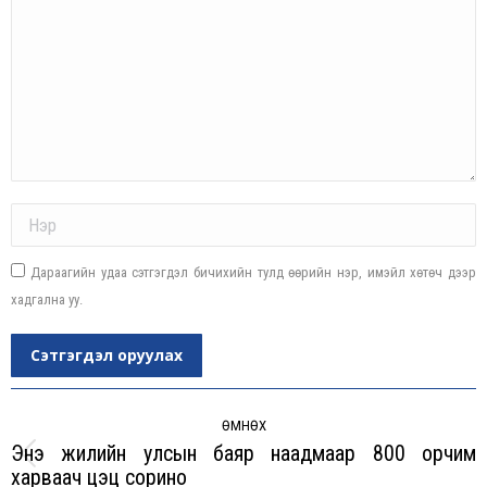
Name *
Дараагийн удаа сэтгэгдэл бичихийн тулд өөрийн нэр, имэйл хөтөч дээр
хадгална уу.
Сэтгэгдэл оруулах
Post
navigation
ӨМНӨХ
Энэ жилийн улсын баяр наадмаар 800 орчим
Previous
харваач цэц сорино