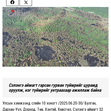
Share
Share
on
on
Facebook
Twitter
Сэлэнгэ аймагт гарсан гурван түймрийг цурамд
оруулж, нэг түймрийг унтраахаар ажиллаж байна
Улсын хэмжээнд сүүлийн 10 хоногт /2025.06.20-30/ Булган,
Дархан-Уул, Дорнод, Төв, Хэнтий, Хөвсгөл, Сэлэнгэ аймагт 32