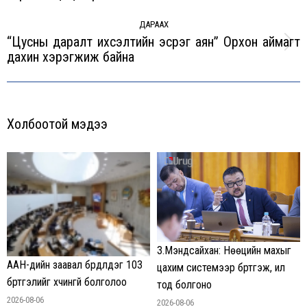
post:
ДАРААХ
“Цусны даралт ихсэлтийн эсрэг аян” Орхон аймагт
Next
дахин хэрэгжиж байна
post:
Холбоотой мэдээ
З.Мэндсайхан: Нөөцийн махыг
ААН-үүдийн заавал бүрдүүлдэг 103
цахим системээр бүртгэж, ил
бүртгэлийг хүчингүй болголоо
тод болгоно
2026-08-06
2026-08-06