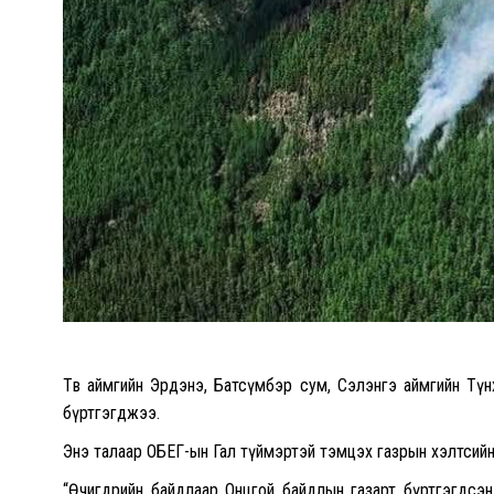
Төв аймгийн Эрдэнэ, Батсүмбэр сум, Сэлэнгэ аймгийн Түнх
бүртгэгджээ.
Энэ талаар ОБЕГ-ын Гал түймэртэй тэмцэх газрын хэлтсийн 
“Өчигдрийн байдлаар Онцгой байдлын газарт бүртгэгдсэн 