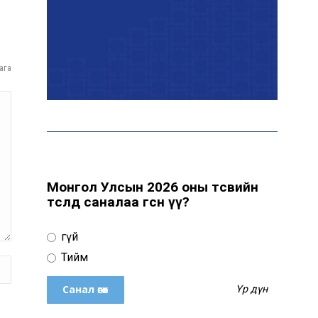
байна
“Сүхбаатар дүүрэгт
ага
үйлдвэрлэв- 2026”
үзэсгэлэн үргэлжилж
байна
Т.Ганболд: Ерөнхийлөгчийн
сонгуульд нэр дэвших
боломж бүрдвэл өрсөлдөнө
Монгол Улсын 2026 оны төсвийн
төсөлд саналаа өгсөн үү?
Цахим орчинд тархсан
Үгүй
бичлэгийн дараа
автобусны жолоочид
Тийм
хариуцлага тооцжээ
Үр дүн
ХААН Банк Ногоон нуур