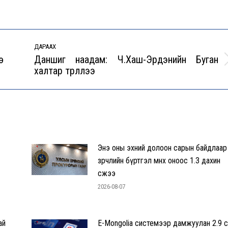
ДАРААХ
ө
Даншиг наадам: Ч.Хаш-Эрдэнийн Буган
Next
халтар түрүүллээ
post:
Энэ оны эхний долоон сарын байдлаар
зөрчлийн бүртгэл өмнөх оноос 1.3 дахин
өсжээ
2026-08-07
ай
E-Mongolia системээр дамжуулан 2.9 с