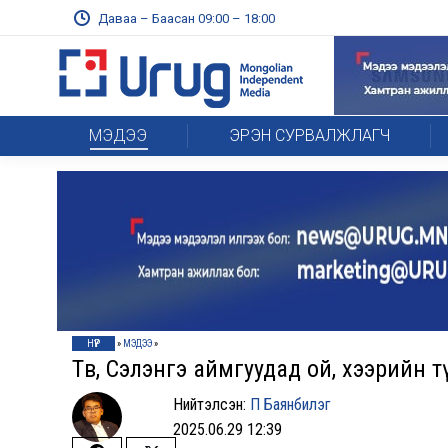
Даваа – Баасан 09:00 – 18:00
МЭДЭЭ
ЭРЭН СУРВАЛЖЛАГЧ
НҮҮР
»
МЭДЭЭ
»
Төв, Сэлэнгэ аймгуудад ой, хээрийн 
Нийтэлсэн:
П Баянбилэг
2025.06.29 12:39