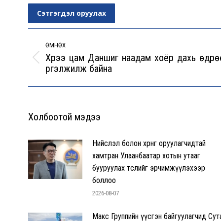
Сэтгэгдэл оруулах
Post
navigation
ӨМНӨХ
Хүрээ цам Даншиг наадам хоёр дахь өдрө
Previous
үргэлжилж байна
post:
Холбоотой мэдээ
Нийслэл болон хөрөнгө оруулагчидтай
хамтран Улаанбаатар хотын утааг
бууруулах төслийг эрчимжүүлэхээр
боллоо
2026-08-07
Макс Группийн үүсгэн байгуулагчид Сут