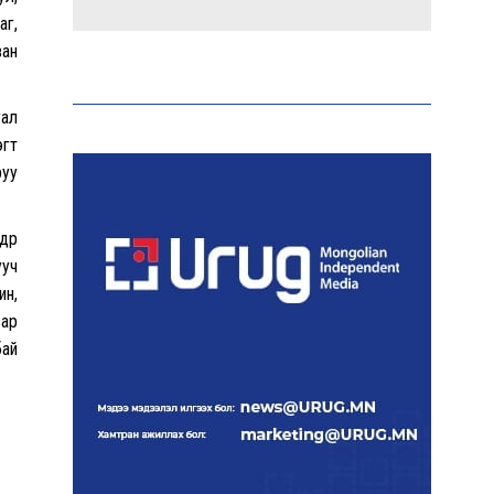
аг,
Эрдэмтэд AI ашиглан цоо
ван
шинэ вирусүүд бүтээжээ
гал
эгт
руу
Ш.Шинэцэцэгийг
хохироосон гэх 2011 оны
хэргийг прокуророос
дөр
шүүхэд шилжүүлжээ
ууч
ин,
Meta компанийг 567 сая
зар
ам.доллароор торгожээ
бай
Шатахууны нийлүүлэлт
эрчимжиж, түгээлтийн
хүчин чадлыг нэмэгдүүлж