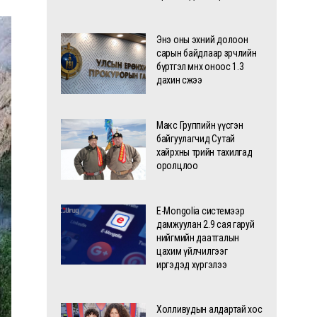
Энэ оны эхний долоон
сарын байдлаар зөрчлийн
бүртгэл өмнөх оноос 1.3
дахин өсжээ
Макс Группийн үүсгэн
байгуулагчид Сутай
хайрхны төрийн тахилгад
оролцлоо
E-Mongolia системээр
дамжуулан 2.9 сая гаруй
нийгмийн даатгалын
цахим үйлчилгээг
иргэдэд хүргэлээ
Холливудын алдартай хос