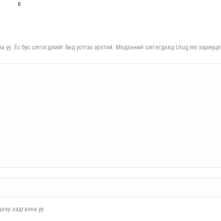
0
а уу. Ёс бус сэтгэгдлийг бид устгах эрхтэй. Мэдээний сэтгэгдэлд Urug.mn хариуцл
ээр хадгална уу.