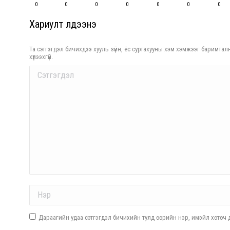
0
0
0
0
0
0
0
Хариулт үлдээнэ үү
Та сэтгэгдэл бичихдээ хууль зүйн, ёс суртахууны хэм хэмжээг баримталн
хүлээхгүй.
Comment
Name *
Дараагийн удаа сэтгэгдэл бичихийн тулд өөрийн нэр, имэйл хөтөч д