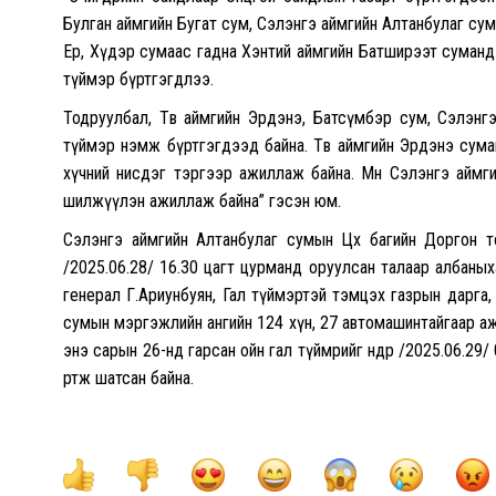
Булган аймгийн Бугат сум, Сэлэнгэ аймгийн Алтанбулаг сум
Ерөө, Хүдэр сумаас гадна Хэнтий аймгийн Батширээт суман
түймэр бүртгэгдлээ.
Тодруулбал, Төв аймгийн Эрдэнэ, Батсүмбэр сум, Сэлэнгэ 
түймэр нэмж бүртгэгдээд байна. Төв аймгийн Эрдэнэ сум
хүчний нисдэг тэргээр ажиллаж байна. Мөн Сэлэнгэ аймги
шилжүүлэн ажиллаж байна” гэсэн юм.
Сэлэнгэ аймгийн Алтанбулаг сумын Цөх багийн Доргон то
/2025.06.28/ 16.30 цагт цурманд оруулсан талаар албаны
генерал Г.Ариунбуян, Гал түймэртэй тэмцэх газрын дарга,
сумын мэргэжлийн ангийн 124 хүн, 27 автомашинтайгаар а
энэ сарын 26-нд гарсан ойн гал түймрийг өнөөдөр /2025.06.2
өртөж шатсан байна.