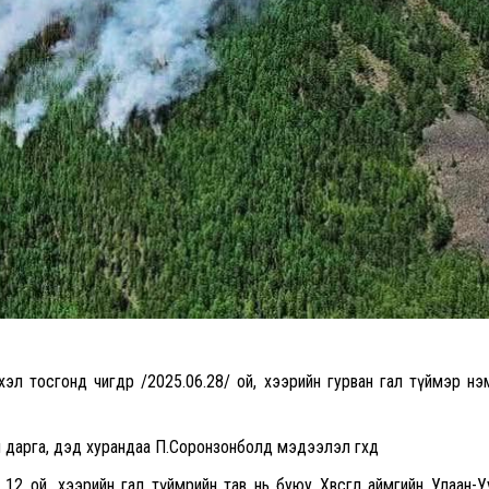
эл тосгонд өчигдөр /2025.06.28/ ой, хээрийн гурван гал түймэр н
дарга, дэд хурандаа П.Соронзонболд мэдээлэл өгөхдөө
12 ой, хээрийн гал түймрийн тав нь буюу Хөвсгөл аймгийн Улаан-У