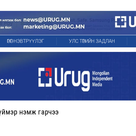
ӨРӨГ НЭВТРҮҮЛЭГ
УЛС ТӨРИЙН ЗАДЛАН
түймэр нэмж гарчээ