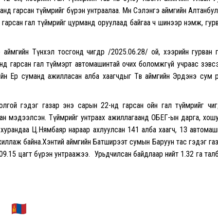
анд гарсан түймрийг бүрэн унтраалаа. Мөн Сэлэнгэ аймгийн Алтанбул
д гарсан гал түймрийг цурманд оруулаад байгаа ч шинээр нэмж, гур
аймгийн Түнхэл тосгонд өчигдөр /2025.06.28/ ой, хээрийн гурван 
анд гарсан гал түймэрт автомашинтай очих боломжгүй учраас зэвс
йн Ерөө суманд ажилласан алба хаагчдыг Төв аймгийн Эрдэнэ сум 
лгой гэдэг газар энэ сарын 22-нд гарсан ойн гал түймрийг өчиг
хан мэдээлсэн. Түймрийг унтраах ажиллагаанд ОБЕГ-ын дарга, хош
 хурандаа Ц.Нямбаяр нараар ахлуулсан 141 алба хаагч, 13 автомаш
жиллаж байна.Хэнтий аймгийн Батширээт сумын Баруун тас гэдэг га
9/ 09.15 цагт бүрэн унтраажээ. Урьдчилсан байдлаар нийт 1.32 га тал