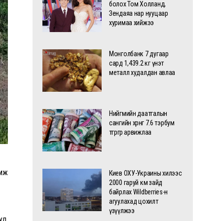
болох Том Холланд,
Зендаяа нар нууцаар
хуримаа хийжээ
Монголбанк 7 дугаар
сард 1,439.2 кг үнэт
металл худалдан авлаа
Нийгмийн даатгалын
сангийн хөрөнгө 7.6 тэрбум
төгрөгөөр арвижлаа
эмж
Киев ОХУ-Украины хилээс
2000 гаруй км зайд
байрлах Wildberries-н
агуулахад цохилт
үзүүлжээ
ул,