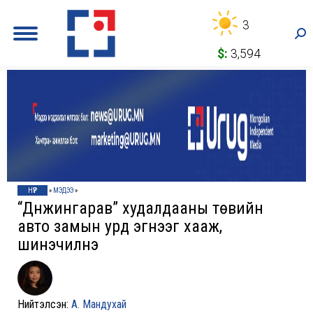
3
Sea
$:
3,594
НҮҮР
»
МЭДЭЭ
»
“Дүнжингарав” худалдааны төвийн
авто замын урд эгнээг хааж,
шинэчилнэ
Нийтэлсэн:
А. Мандухай