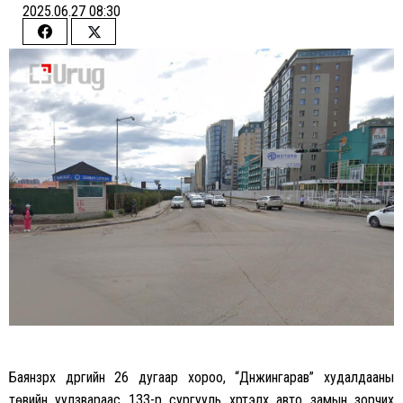
2025.06.27 08:30
Share
Share
on
on
Facebook
Twitter
Баянзүрх дүүргийн 26 дугаар хороо, “Дүнжингарав” худалдааны
төвийн уулзвараас 133-р сургууль хүртэлх авто замын зорчих