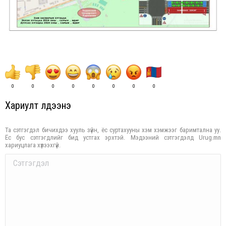
0
0
0
0
0
0
0
0
Хариулт үлдээнэ үү
Та сэтгэгдэл бичихдээ хууль зүйн, ёс суртахууны хэм хэмжээг баримтална уу.
Ёс бус сэтгэгдлийг бид устгах эрхтэй. Мэдээний сэтгэгдэлд Urug.mn
хариуцлага хүлээхгүй.
Comment