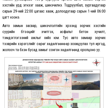
хэсгийн урд эгнээг хааж, шинэчилнэ. Тодруулбал, зургаадугаар
сарын 29-ний 22:00 цагаас хааж, долоодугаар сарын 1-ний 06:00
цагт нээнэ.
Авто замын засвар, шинэчлэлтийн хүрээнд зорчих хэсгийн
суурийн бүтээцийг хүчитгэх, асфальт бетон хучилт,
тэмдэглэгээний ажлыг хийх юм. Тус авто замаар зорчих
тээврийн хэрэгслийг сөрөг хөдөлгөөнөөр зохицуулах тул иргэд,
жолооч та бүхэн бусад замыг сонгон хөдөлгөөнд оролцоно уу.