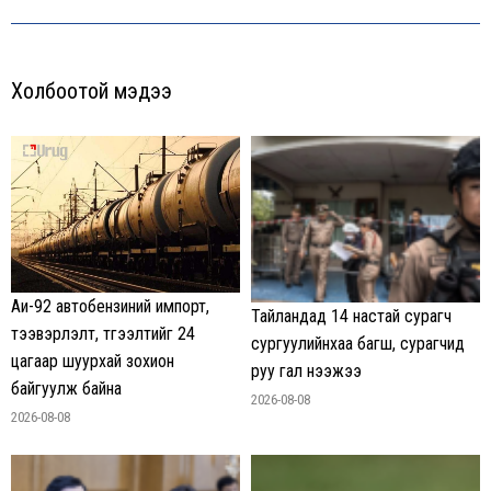
Холбоотой мэдээ
Аи-92 автобензиний импорт,
Тайландад 14 настай сурагч
тээвэрлэлт, түгээлтийг 24
сургуулийнхаа багш, сурагчид
цагаар шуурхай зохион
руу гал нээжээ
байгуулж байна
2026-08-08
2026-08-08