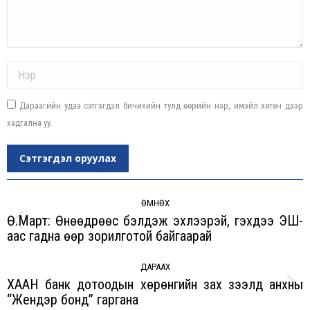
Name *
Дараагийн удаа сэтгэгдэл бичихийн тулд өөрийн нэр, имэйл хөтөч дээр
хадгална уу.
Сэтгэгдэл оруулах
Post
navigation
ӨМНӨХ
Ө.Март: Өнөөдрөөс бэлдэж эхлээрэй, гэхдээ ЭШ-
Previous
аас гадна өөр зорилготой байгаарай
post:
ДАРААХ
ХААН банк дотоодын хөрөнгийн зах зээлд анхны
Next
“Жендэр бонд” гаргана
post: