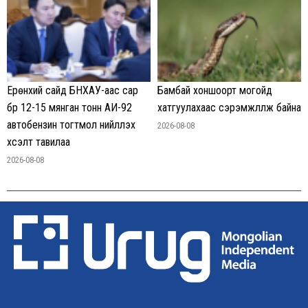
Ерөнхий сайд БНХАУ-аас сар
Бамбай хоншоорт могойд
бүр 12-15 мянган тонн АИ-92
хатгуулахаас сэрэмжлүүлж байна
автобензин тогтмол нийлүүлэх
2026-08-08
хүсэлт тавилаа
2026-08-08