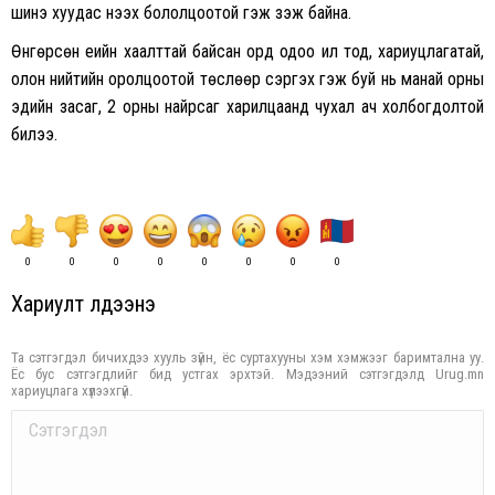
шинэ хуудас нээх бололцоотой гэж үзэж байна.
Өнгөрсөн үеийн хаалттай байсан орд одоо ил тод, хариуцлагатай,
олон нийтийн оролцоотой төслөөр сэргэх гэж буй нь манай орны
эдийн засаг, 2 орны найрсаг харилцаанд чухал ач холбогдолтой
билээ.
0
0
0
0
0
0
0
0
Хариулт үлдээнэ үү
Та сэтгэгдэл бичихдээ хууль зүйн, ёс суртахууны хэм хэмжээг баримтална уу.
Ёс бус сэтгэгдлийг бид устгах эрхтэй. Мэдээний сэтгэгдэлд Urug.mn
хариуцлага хүлээхгүй.
Comment