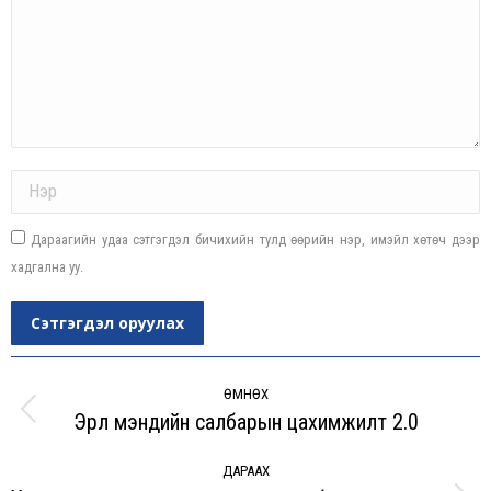
Name *
Дараагийн удаа сэтгэгдэл бичихийн тулд өөрийн нэр, имэйл хөтөч дээр
хадгална уу.
Сэтгэгдэл оруулах
Post
navigation
ӨМНӨХ
Эрүүл мэндийн салбарын цахимжилт 2.0
Previous
post:
ДАРААХ