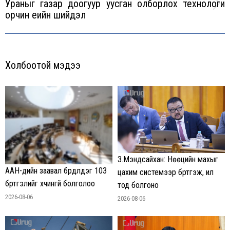
Ураныг газар доогуур уусган олборлох технологи
Next
орчин үеийн шийдэл
post:
Холбоотой мэдээ
З.Мэндсайхан: Нөөцийн махыг
ААН-үүдийн заавал бүрдүүлдэг 103
цахим системээр бүртгэж, ил
бүртгэлийг хүчингүй болголоо
тод болгоно
2026-08-06
2026-08-06