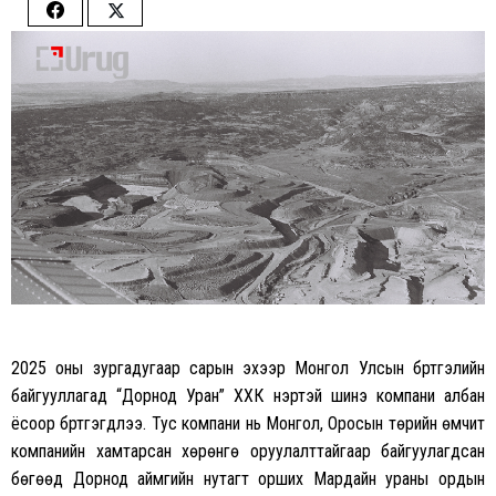
Share
Share
on
on
Facebook
Twitter
2025 оны зургадугаар сарын эхээр Монгол Улсын бүртгэлийн
байгууллагад “Дорнод Уран” ХХК нэртэй шинэ компани албан
ёсоор бүртгэгдлээ. Тус компани нь Монгол, Оросын төрийн өмчит
компанийн хамтарсан хөрөнгө оруулалттайгаар байгуулагдсан
бөгөөд Дорнод аймгийн нутагт орших Мардайн ураны ордын