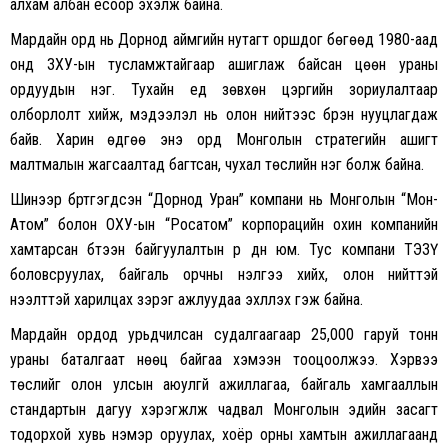
алхам албан ёсоор эхэлж байна.
Мардайн орд нь Дорнод аймгийн нутагт оршдог бөгөөд 1980-аад
онд ЗХУ-ын тусламжтайгаар ашиглаж байсан цөөн ураны
ордуудын нэг. Тухайн үед зөвхөн цэргийн зориулалтаар
олборлолт хийж, мэдээлэл нь олон нийтээс бүрэн нууцлагдаж
байв. Харин өдгөө энэ орд Монголын стратегийн ашигт
малтмалын жагсаалтад багтсан, чухал төслийн нэг болж байна.
Шинээр бүртгэгдсэн “Дорнод Уран” компани нь Монголын “Мон-
Атом” болон ОХУ-ын “Росатом” корпорацийн охин компанийн
хамтарсан бүтээн байгуулалтын үр дүн юм. Тус компани ТЭЗҮ
боловсруулах, байгаль орчны үнэлгээ хийх, олон нийттэй
нээлттэй харилцах зэрэг ажлуудаа эхлүүлэх гэж байна.
Мардайн ордод урьдчилсан судалгаагаар 25,000 гаруй тонн
ураны баталгаат нөөц байгаа хэмээн тооцоолжээ. Хэрвээ
төслийг олон улсын аюулгүй ажиллагаа, байгаль хамгааллын
стандартын дагуу хэрэгжүүлж чадвал Монголын эдийн засагт
тодорхой хувь нэмэр оруулах, хоёр орны хамтын ажиллагаанд