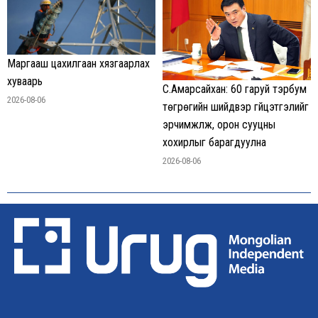
Маргааш цахилгаан хязгаарлах
хуваарь
С.Амарсайхан: 60 гаруй тэрбум
2026-08-06
төгрөгийн шийдвэр гүйцэтгэлийг
эрчимжүүлж, орон сууцны
хохирлыг барагдуулна
2026-08-06