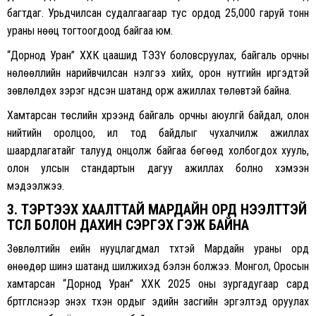
багтдаг. Урьдчилсан судалгаагаар тус ордод 25,000 гаруй тонн
ураны нөөц тогтоогдоод байгаа юм.
“Дорнод Уран” ХХК цаашид ТЭЗҮ боловсруулах, байгаль орчны
нөлөөллийн нарийвчилсан үнэлгээ хийх, орон нутгийн иргэдтэй
зөвлөлдөх зэрэг үндсэн шатанд орж ажиллах төлөвтэй байна.
Хамтарсан төслийн хүрээнд байгаль орчны аюулгүй байдал, олон
нийтийн оролцоо, ил тод байдлыг чухалчилж ажиллах
шаардлагатайг талууд онцолж байгаа бөгөөд холбогдох хууль,
олон улсын стандартын дагуу ажиллах болно хэмээн
мэдээлжээ.
3.
ТЭРТЭЭХ ХААЛТТАЙ МАРДАЙН ОРД НЭЭЛТТЭЙ
ТӨСӨЛ БОЛОН ДАХИН СЭРГЭХ ГЭЖ БАЙНА
Зөвлөлтийн үеийн нууцлагдмал түүхтэй Мардайн ураны орд
өнөөдөр шинэ шатанд шилжихэд бэлэн болжээ. Монгол, Оросын
хамтарсан “Дорнод Уран” ХХК 2025 оны зургадугаар сард
бүртгүүлснээр энэхүү түүхэн ордыг эдийн засгийн эргэлтэд оруулах