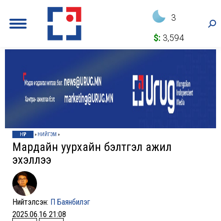
3
Sea
$:
3,594
НҮҮР
»
НИЙГЭМ
»
Мардайн уурхайн бэлтгэл ажил
эхэллээ
Нийтэлсэн:
П Баянбилэг
2025.06.16 21:08