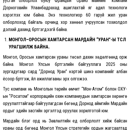
уусган олборлох буюу Францын “Орано майнинг” компани
Дорноговийн Улаанбадрахад ашиглахтай яг адил технологи
хэрэглэх юм байна. Энэ технологиор 60 гаруй жил уран
олборлоход байгаль орчинд хор хөнөөл учруулсан тохиолдол
дэлхий дахинд бүртгэгдээгүй байна.
МОНГОЛ
–
ОРОСЫН ХАМТАРСАН
МАРДАЙН “
УРАН
”
-Ы
ТӨСӨЛ
УРАГШИЛЖ БАЙНА.
Монгол, Оросын хамтарсан ураны төсөл дахин хөдөлгөөнд орж
байна. Монгол Улсын бүртгэлийн байгууллага 2025 оны
зургадугаар сард “Дорнод Уран” нэртэй шинэ компанийг албан
ёсоор бүртгэж, үйл ажиллагааны эрх олгожээ.
Тус компани нь Монголын төрийн өмчит “Мон-Атом” болон ОХУ-
ын “Росатом” корпорацийн охин компаниудын хамтарсан хөрөнгө
оруулалттайгаар байгуулагдсан бөгөөд Дорнод аймгийн Мардайн
ордыг эдийн засгийн эргэлтэд оруулах зорилготой юм.
Мардайн бүлэг орд нь Зөвлөлтийн үед олборлолт хийж байсан
ураны орд бөгөөд Монгол Улсын стратегийн ордын жагсаалтад