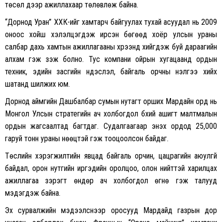
төсөл дээр ажиллахаар төлөвлөж байна.
“Дорнод Уран” ХХК-ийг хамтарч байгуулах тухай асуудал нь 2009
оноос хойш хэлэлцэгдэж ирсэн бөгөөд хоёр улсын ураны
салбар дахь хамтын ажиллагааны хүрээнд хийгдэж буй дараагийн
алхам гэж үзэж болно. Тус компани ойрын хугацаанд ордын
техник, эдийн засгийн үндэслэл, байгаль орчны үнэлгээ хийх
шатанд шилжих юм.
Дорнод аймгийн Дашбалбар сумын нутагт орших Мардайн орд нь
Монгол Улсын стратегийн ач холбогдол бүхий ашигт малтмалын
ордын жагсаалтад багтдаг. Судалгаагаар энэхүү ордод 25,000
гаруй тонн ураны нөөцтэй гэж тооцоолсон байдаг.
Төслийн хэрэгжилтийн явцад байгаль орчин, цацрагийн аюулгүй
байдал, орон нутгийн иргэдийн оролцоо, олон нийттэй харилцах
ажиллагаа зэрэгт өндөр ач холбогдол өгнө гэж талууд
мэдэгдэж байна.
Эх сурвалжийн мэдээлснээр оросууд Мардайд газрын дор