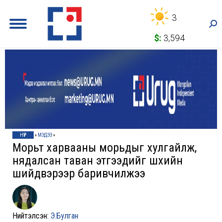
3
Sea
$:
3,594
НҮҮР
»
МЭДЭЭ
»
Морьт харвааны морьдыг хулгайлж,
нядалсан таван этгээдийг шүүхийн
шийдвэрээр баривчилжээ
Нийтэлсэн:
Э.Булган