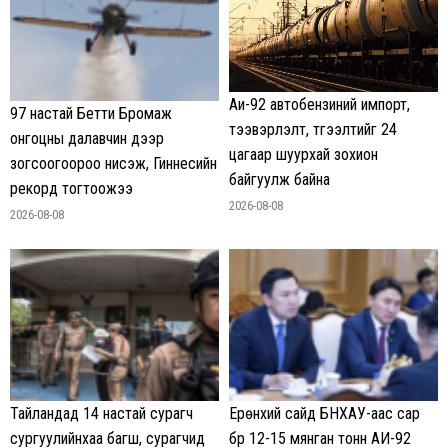
Аи-92 автобензиний импорт,
97 настай Бетти Бромаж
тээвэрлэлт, түгээлтийг 24
онгоцны далавчин дээр
цагаар шуурхай зохион
зогсоогоороо нисэж, Гиннесийн
байгуулж байна
рекорд тогтоожээ
2026-08-08
2026-08-08
Тайландад 14 настай сурагч
Ерөнхий сайд БНХАУ-аас сар
сургуулийнхаа багш, сурагчид
бүр 12-15 мянган тонн АИ-92