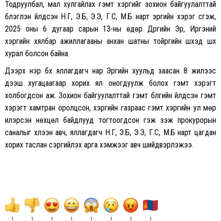
Тодруулбал,
мал хулгайлах гэмт хэргийг зохион байгуулалттай
бүлэглэн үйлдсэн Н.Г, Э.Б, Э.Э, Г.С, М.Б нарт эрүүгийн хэрэг үүсгэж,
2025 оны 6 дугаар сарын 13-ны өдөр
Дүүргийн Эрүү, Иргэний
хэргийн хялбар ажиллагааны анхан шатны тойргийн шүүхэд шүүх
хурал болсон байна.
Дээрх нэр бүх я
ллагдагч нар Эрүүгийн хуульд заасан 8 жилээс
дээш хугацаагаар хорих ял оногдуулж болох гэмт хэрэгт
холбогдсон аж. Зохион байгуулалттай гэмт бүлгийн үйлдсэн гэмт
хэрэгт хамтран оролцсон, хэргийн газраас гэмт хэргийн ул мөр
илэрсэн нөхцөл байдлууд тогтоогдсон гэж үзэж прокурорын
саналыг хүлээн авч, яллагдагч Н.Г, Э.Б, Э.Э, Г.С, М.Б нарт цагдан
хорих таслан сэргийлэх арга хэмжээг авч шийдвэрлэжээ.
1
1
1
1
1
1
1
1