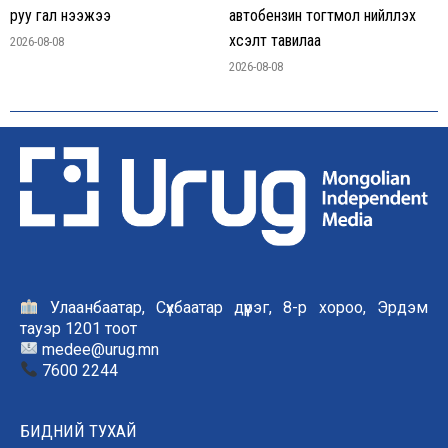
руу гал нээжээ
автобензин тогтмол нийлүүлэх
хүсэлт тавилаа
2026-08-08
2026-08-08
Улаанбаатар, Сүхбаатар дүүрэг, 8-р хороо, Эрдэм
тауэр 1201 тоот
medee@urug.mn
7600 2244
БИДНИЙ ТУХАЙ