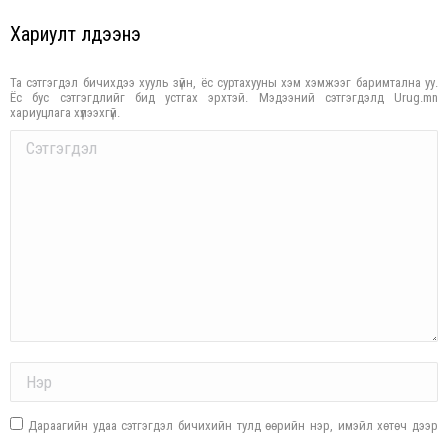
Хариулт үлдээнэ үү
Та сэтгэгдэл бичихдээ хууль зүйн, ёс суртахууны хэм хэмжээг баримтална уу.
Ёс бус сэтгэгдлийг бид устгах эрхтэй. Мэдээний сэтгэгдэлд Urug.mn
хариуцлага хүлээхгүй.
Comment
Name *
Дараагийн удаа сэтгэгдэл бичихийн тулд өөрийн нэр, имэйл хөтөч дээр