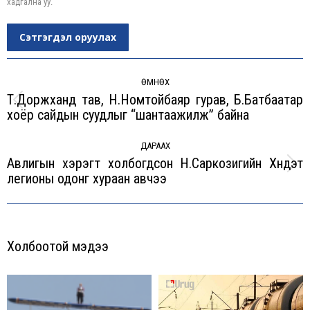
хадгална уу.
Сэтгэгдэл оруулах
Post
navigation
ӨМНӨХ
Т.Доржханд тав, Н.Номтойбаяр гурав, Б.Батбаатар
Previous
хоёр сайдын суудлыг “шантаажилж” байна
post:
ДАРААХ
Авлигын хэрэгт холбогдсон Н.Саркозигийн Хүндэт
Next
легионы одонг хураан авчээ
post:
Холбоотой мэдээ