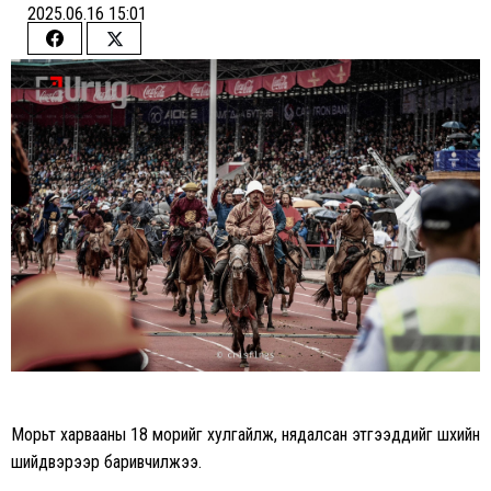
2025.06.16 15:01
Share
Share
on
on
Facebook
Twitter
Морьт харвааны 18 морийг хулгайлж, нядалсан этгээдүүдийг шүүхийн
шийдвэрээр баривчилжээ.