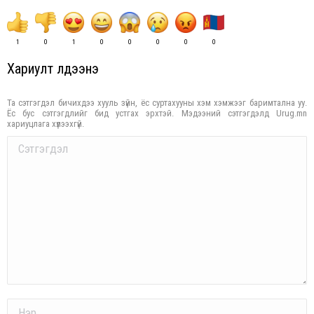
1
0
1
0
0
0
0
0
Хариулт үлдээнэ үү
Та сэтгэгдэл бичихдээ хууль зүйн, ёс суртахууны хэм хэмжээг баримтална уу.
Ёс бус сэтгэгдлийг бид устгах эрхтэй. Мэдээний сэтгэгдэлд Urug.mn
хариуцлага хүлээхгүй.
Comment
Name *