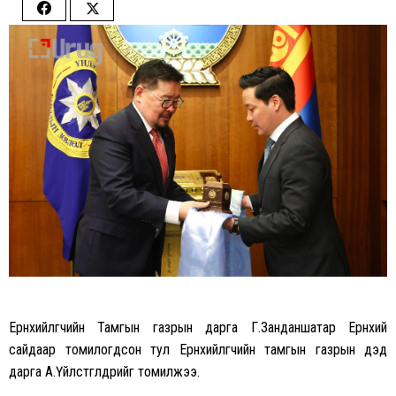
Share
Share
on
on
Facebook
Twitter
Ерөнхийлөгчийн Тамгын газрын дарга Г.Занданшатар Ерөнхий
сайдаар томилогдсон тул Ерөнхийлөгчийн тамгын газрын дэд
дарга А.Үйлстөгөлдөрийг томилжээ.