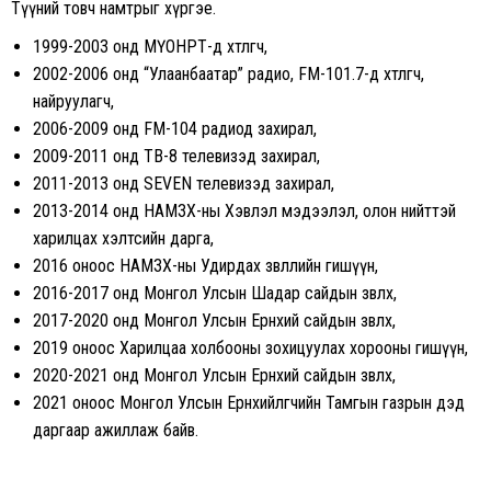
Түүний товч намтрыг хүргэе.
1999-2003 онд МҮОНРТ-д хөтлөгч,
2002-2006 онд “Улаанбаатар” радио, FM-101.7-д хөтлөгч,
найруулагч,
2006-2009 онд FM-104 радиод захирал,
2009-2011 онд ТВ-8 телевизэд захирал,
2011-2013 онд SEVEN телевизэд захирал,
2013-2014 онд НАМЗХ-ны Хэвлэл мэдээлэл, олон нийттэй
харилцах хэлтсийн дарга,
2016 оноос НАМЗХ-ны Удирдах зөвлөлийн гишүүн,
2016-2017 онд Монгол Улсын Шадар сайдын зөвлөх,
2017-2020 онд Монгол Улсын Ерөнхий сайдын зөвлөх,
2019 оноос Харилцаа холбооны зохицуулах хорооны гишүүн,
2020-2021 онд Монгол Улсын Ерөнхий сайдын зөвлөх,
2021 оноос Монгол Улсын Ерөнхийлөгчийн Тамгын газрын дэд
даргаар ажиллаж байв.