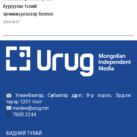
бууруулах төслийг
эрчимжүүлэхээр боллоо
2026-08-07
Улаанбаатар, Сүхбаатар дүүрэг, 8-р хороо, Эрдэм
тауэр 1201 тоот
medee@urug.mn
7600 2244
БИДНИЙ ТУХАЙ