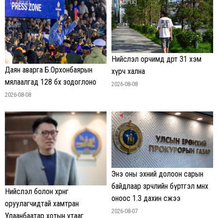
Нийслэл орчимд өдөртөө 31 хэм
Даян аварга Б.Орхонбаярын
хүрч хална
мялаалгад 128 бөх зодоглоно
2026-08-08
2026-08-08
Энэ оны эхний долоон сарын
байдлаар зөрчлийн бүртгэл өмнөх
Нийслэл болон хөрөнгө
оноос 1.3 дахин өсжээ
оруулагчидтай хамтран
2026-08-07
Улаанбаатар хотын утааг