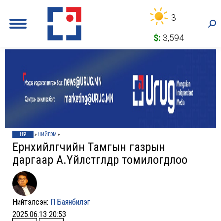
3
Sea
$:
3,594
НҮҮР
»
НИЙГЭМ
»
Ерөнхийлөгчийн Тамгын газрын
даргаар А.Үйлстөгөлдөр томилогдлоо
Нийтэлсэн:
П Баянбилэг
2025.06.13 20:53