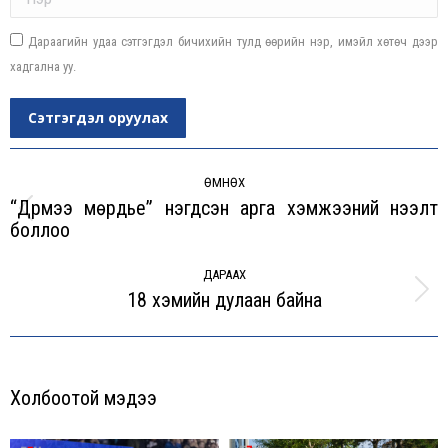
Дараагийн удаа сэтгэгдэл бичихийн тулд өөрийн нэр, имэйл хөтөч дээр
хадгална уу.
Сэтгэгдэл оруулах
Post
navigation
ӨМНӨХ
“Дүрмээ мөрдье” нэгдсэн арга хэмжээний нээлт
Previous
боллоо
post:
ДАРААХ
18 хэмийн дулаан байна
Next
post:
Холбоотой мэдээ