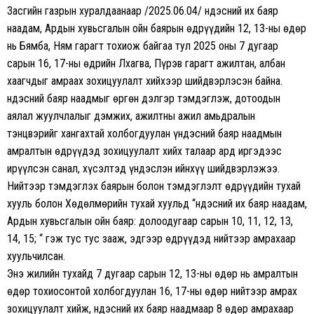
Засгийн газрын хуралдаанаар /2025.06.04/ Үндэсний их баяр
наадам, Ардын хувьсгалын ойн баярын өдрүүдийн 12, 13-ны өдөр
нь Бямба, Ням гарагт тохиож байгаа тул 2025 оны 7 дугаар
сарын 16, 17-ны өдрийн Лхагва, Пүрэв гарагт ажилтан, албан
хаагчдыг амраах зохицуулалт хийхээр шийдвэрлэсэн байна.
Үндэсний баяр наадмыг өргөн дэлгэр тэмдэглэж, дотоодын
аялал жуулчлалыг дэмжих, ажилтны ажил амьдралын
тэнцвэрийг хангахтай холбогдуулан үндэсний баяр наадмын
амралтын өдрүүдэд зохицуулалт хийх талаар ард иргэдээс
ирүүлсэн санал, хүсэлтэд үндэслэн ийнхүү шийдвэрлэжээ.
Нийтээр тэмдэглэх баярын болон тэмдэглэлт өдрүүдийн тухай
хууль болон Хөдөлмөрийн тухай хуульд “Үндэсний их баяр наадам,
Ардын хувьсгалын ойн баяр: долоодугаар сарын 10, 11, 12, 13,
14, 15; “ гэж тус тус зааж, эдгээр өдрүүдэд нийтээр амрахаар
хуульчилсан.
Энэ жилийн тухайд 7 дугаар сарын 12, 13-ны өдөр нь амралтын
өдөр тохиосонтой холбогдуулан 16, 17-ны өдөр нийтээр амрах
зохицуулалт хийж, Үндэсний их баяр наадмаар 8 өдөр амрахаар