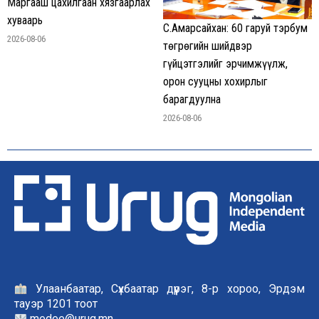
Маргааш цахилгаан хязгаарлах
хуваарь
С.Амарсайхан: 60 гаруй тэрбум
2026-08-06
төгрөгийн шийдвэр
гүйцэтгэлийг эрчимжүүлж,
орон сууцны хохирлыг
барагдуулна
2026-08-06
Улаанбаатар, Сүхбаатар дүүрэг, 8-р хороо, Эрдэм
тауэр 1201 тоот
medee@urug.mn