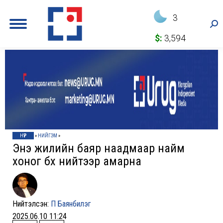
3
Sea
$:
3,594
НҮҮР
»
НИЙГЭМ
»
Энэ жилийн баяр наадмаар найм
хоног бүх нийтээр амарна
Нийтэлсэн:
П Баянбилэг
2025.06.10 11:24