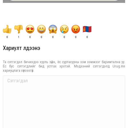
0
1
0
0
0
0
0
0
Хариулт үлдээнэ үү
Та сэтгэгдэл бичихдээ хууль зүйн, ёс суртахууны хэм хэмжээг баримтална уу.
Ёс бус сэтгэгдлийг бид устгах эрхтэй. Мэдээний сэтгэгдэлд Urug.mn
хариуцлага хүлээхгүй.
Comment