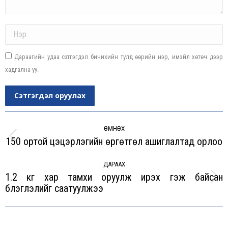
Name *
Дараагийн удаа сэтгэгдэл бичихийн тулд өөрийн нэр, имэйл хөтөч дээр
хадгална уу.
Сэтгэгдэл оруулах
Post
navigation
ӨМНӨХ
150 ортой цэцэрлэгийн өргөтгөл ашиглалтад орлоо
Previous
post:
ДАРААХ
1.2 кг хар тамхи оруулж ирэх гэж байсан
Next
бүлэглэлийг саатуулжээ
post: