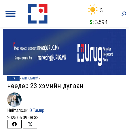
3
Sea
$:
3,594
НҮҮР
»
АНГИЛАЛГҮЙ
»
Өнөөдөр 23 хэмийн дулаан
Нийтэлсэн:
Э.Тамир
2025.06.09 08:33
Share
Share