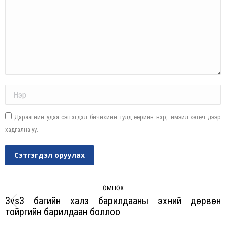
Name *
Дараагийн удаа сэтгэгдэл бичихийн тулд өөрийн нэр, имэйл хөтөч дээр
хадгална уу.
Сэтгэгдэл оруулах
Post
navigation
ӨМНӨХ
3vs3 багийн халз барилдааны эхний дөрвөн
Previous
тойргийн барилдаан боллоо
post: