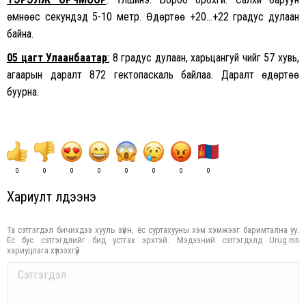
өмнөөс секундэд 5-10 метр. Өдөртөө +20…+22 градус дулаан
байна.
05 цагт Улаанбаатар
:
8 градус дулаан, харьцангуй чийг 57 хувь,
агаарын даралт 872 гектопаскаль байлаа. Даралт өдөртөө
буурна.
0
0
0
0
0
0
0
0
Хариулт үлдээнэ үү
Та сэтгэгдэл бичихдээ хууль зүйн, ёс суртахууны хэм хэмжээг баримтална уу.
Ёс бус сэтгэгдлийг бид устгах эрхтэй. Мэдээний сэтгэгдэлд Urug.mn
хариуцлага хүлээхгүй.
Comment