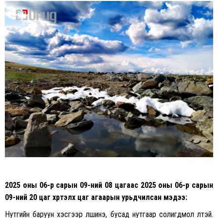
on
on
Facebook
Twitter
2025 оны 06-р сарын 09-ний 08 цагаас 2025 оны 06-р сарын
09-ний 20 цаг хүртэлх
цаг агаарын урьдчилсан мэдээ:
Нутгийн баруун хэсгээр үүлшинэ, бусад нутгаар солигдмол үүлтэй.