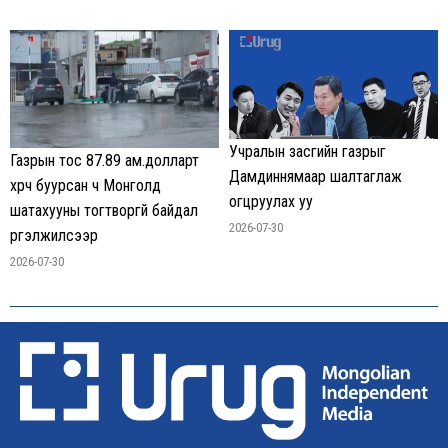
Учралын засгийн газрыг
Газрын тос 87.89 ам.долларт
Дамдиннямаар шалтаглаж
хүрч буурсан ч Монголд
огцруулах уу
шатахууны тогтворгүй байдал
2026-07-30
үргэлжилсээр
2026-07-30