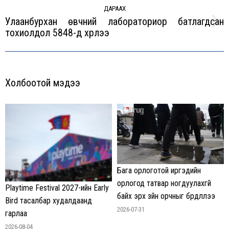
ДАРААХ
Улаанбурхан өвчний лабораториор батлагдсан
Next
тохиолдол 5848-д хүрлээ
post:
Холбоотой мэдээ
Бага орлоготой иргэдийн
орлогод татвар ногдуулахгүй
Playtime Festival 2027-ийн Early
байх эрх зүйн орчныг бүрдүүллээ
Bird тасалбар худалдаанд
2026-07-31
гарлаа
2026-08-04