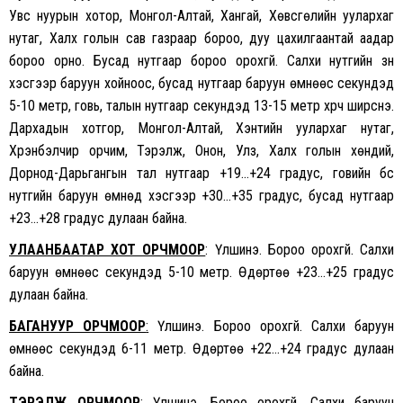
Увс нуурын хотор, Монгол-Алтай, Хангай, Хөвсгөлийн уулархаг
нутаг, Халх голын сав газраар бороо, дуу цахилгаантай аадар
бороо орно. Бусад нутгаар бороо орохгүй. Салхи нутгийн зүүн
хэсгээр баруун хойноос, бусад нутгаар баруун өмнөөс секундэд
5-10 метр, говь, талын нутгаар секундэд 13-15 метр хүрч ширүүснэ.
Дархадын хотгор, Монгол-Алтай, Хэнтийн уулархаг нутаг,
Хүрэнбэлчир орчим, Тэрэлж, Онон, Улз, Халх голын хөндий,
Дорнод-Дарьгангын тал нутгаар +19…+24 градус, говийн бүс
нутгийн баруун өмнөд хэсгээр +30…+35 градус, бусад нутгаар
+23…+28 градус дулаан байна.
УЛААНБААТАР ХОТ ОРЧМООР
: Үүлшинэ. Бороо орохгүй. Салхи
баруун өмнөөс секундэд 5-10 метр. Өдөртөө +23…+25 градус
дулаан байна.
БАГАНУУР ОРЧМООР
:
Үүлшинэ. Бороо орохгүй. Салхи баруун
өмнөөс секундэд 6-11 метр. Өдөртөө +22…+24 градус дулаан
байна.
ТЭРЭЛЖ ОРЧМООР
: Үүлшинэ. Бороо орохгүй. Салхи баруун