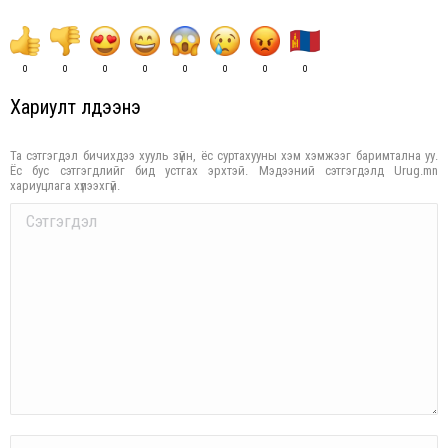
0
0
0
0
0
0
0
0
Хариулт үлдээнэ үү
Та сэтгэгдэл бичихдээ хууль зүйн, ёс суртахууны хэм хэмжээг баримтална уу.
Ёс бус сэтгэгдлийг бид устгах эрхтэй. Мэдээний сэтгэгдэлд Urug.mn
хариуцлага хүлээхгүй.
Comment
Name *