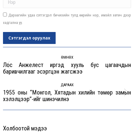
Дараагийн удаа сэтгэгдэл бичихийн тулд өөрийн нэр, имэйл хөтөч дээр
хадгална уу.
Сэтгэгдэл оруулах
Post
navigation
ӨМНӨХ
Лос Анжелест иргэд хууль бус цагаачдын
Previous
баривчилгааг эсэргүүцэн жагсжээ
post:
ДАРААХ
1955 оны “Монгол, Хятадын хилийн төмөр замын
Next
хэлэлцээр”-ийг шинэчилнэ
post:
Холбоотой мэдээ