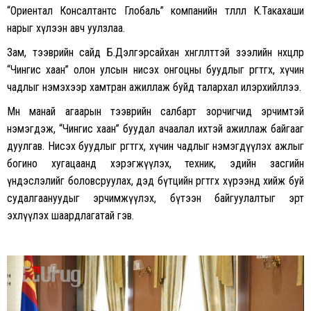
“Ориентал Консалтантс Глобаль” компанийн төлөөлөл К.Такахаши
нарыг хүлээн авч уулзлаа.
Зам, тээврийн сайд Б.Дэлгэрсайхан хөнгөлөлттэй зээлийн нөхцөлөөр
“Чингис хаан” олон улсын нисэх онгоцны буудлыг өргөтгөх, хүчин
чадлыг нэмэхээр хамтран ажиллаж буйд талархал илэрхийллээ.
Мөн манай агаарын тээврийн салбарт зорчигчид эрчимтэй
нэмэгдэж, “Чингис хаан” буудал ачаалал ихтэй ажиллаж байгааг
дуулгав. Нисэх буудлыг өргөтгөх, хүчин чадлыг нэмэгдүүлэх ажлыг
богино хугацаанд хэрэгжүүлэх, техник, эдийн засгийн
үндэслэлийг боловсруулах, дэд бүтцийн өргөтгөх хүрээнд хийж буй
судалгаануудыг эрчимжүүлэх, бүтээн байгуулалтыг эрт
эхлүүлэх шаардлагатай гэв.