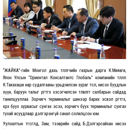
“ЖАЙКА”-гийн Монгол дахь төлөөлөгчийн газрын дарга К.Мияаги,
Япон Улсын “Ориентал Консалтантс Глобаль” компанийн төлөөлөл
К.Такахаши нар судалгааны урьдчилсан зураг төсөл, нисэх буудлын
зүүн, баруун талыг өргөтгөх хэсэгчилсэн төлөвлөгөөг салбарын сайдад
танилцууллаа. Зорчигч терминалыг шинээр барих эсвэл өргөтгөх,
хөөрөх буух зурвасыг сунгах эсэх, зорчигч буух терминалыг сунгах
тухай асуудлаар дэлгэрэнгүй санал солилцсон юм.
Уулзалтын төгсгөлд, Зам, тээврийн сайд Б.Дэлгэрсайхан нисэх