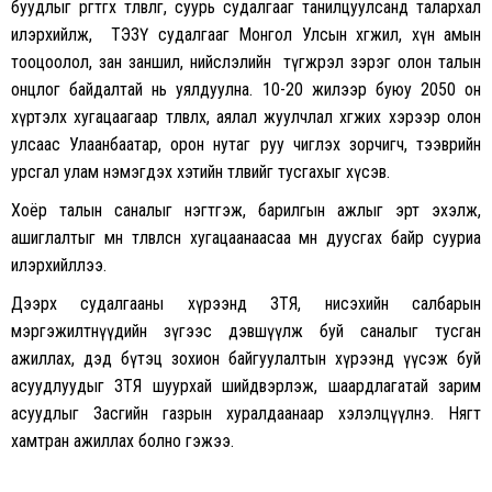
буудлыг өргөтгөх төлөвлөгөө, суурь судалгааг танилцуулсанд талархал
илэрхийлж, ТЭЗҮ судалгааг Монгол Улсын хөгжил, хүн амын
тооцоолол, зан заншил, нийслэлийн түгжрэл зэрэг олон талын
онцлог байдалтай нь уялдуулна. 10-20 жилээр буюу 2050 он
хүртэлх хугацаагаар төлөвлөх, аялал жуулчлал хөгжих хэрээр олон
улсаас Улаанбаатар, орон нутаг руу чиглэх зорчигч, тээврийн
урсгал улам нэмэгдэх хэтийн төлөвийг тусгахыг хүсэв.
Хоёр талын саналыг нэгтгэж, барилгын ажлыг эрт эхэлж,
ашиглалтыг мөн төлөвлөсөн хугацаанаасаа өмнө дуусгах байр сууриа
илэрхийллээ.
Дээрх судалгааны хүрээнд ЗТЯ, нисэхийн салбарын
мэргэжилтнүүдийн зүгээс дэвшүүлж буй саналыг тусган
ажиллах, дэд бүтэц зохион байгуулалтын хүрээнд үүсэж буй
асуудлуудыг ЗТЯ шуурхай шийдвэрлэж, шаардлагатай зарим
асуудлыг Засгийн газрын хуралдаанаар хэлэлцүүлнэ. Нягт
хамтран ажиллах болно гэжээ.