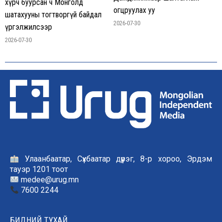
хүрч буурсан ч Монголд
огцруулах уу
шатахууны тогтворгүй байдал
2026-07-30
үргэлжилсээр
2026-07-30
Улаанбаатар, Сүхбаатар дүүрэг, 8-р хороо, Эрдэм
тауэр 1201 тоот
medee@urug.mn
7600 2244
БИДНИЙ ТУХАЙ