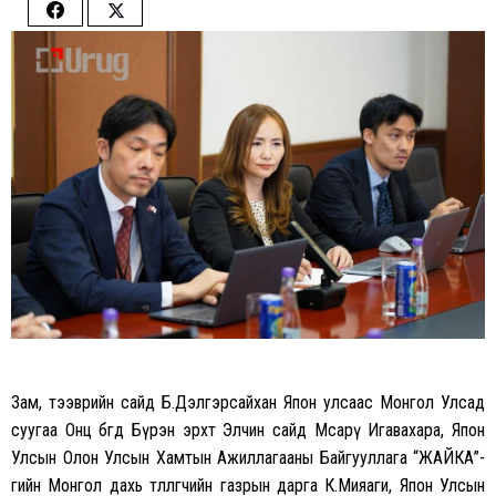
Share
Share
on
on
Facebook
Twitter
Зам, тээврийн сайд Б.Дэлгэрсайхан Япон улсаас Монгол Улсад
суугаа Онц бөгөөд Бүрэн эрхт Элчин сайд Мсарү Игавахара, Япон
Улсын Олон Улсын Хамтын Ажиллагааны Байгууллага “ЖАЙКА”-
гийн Монгол дахь төлөөлөгчийн газрын дарга К.Мияаги, Япон Улсын