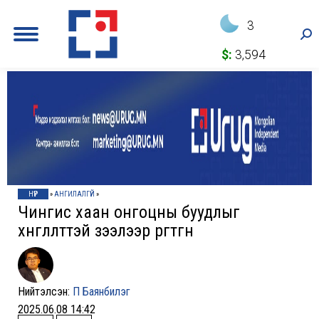
3
Sea
$:
3,594
НҮҮР
»
АНГИЛАЛГҮЙ
»
Чингис хаан онгоцны буудлыг
хөнгөлөлттэй зээлээр өргөтгөнө
Нийтэлсэн:
П Баянбилэг
2025.06.08 14:42