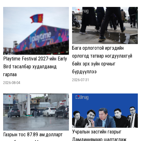
Бага орлоготой иргэдийн
орлогод татвар ногдуулахгүй
Playtime Festival 2027-ийн Early
байх эрх зүйн орчныг
Bird тасалбар худалдаанд
бүрдүүллээ
гарлаа
2026-07-31
2026-08-04
Учралын засгийн газрыг
Газрын тос 87.89 ам.долларт
Дамдиннямаар шалтаглаж