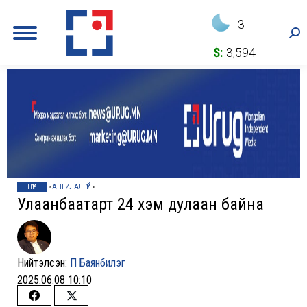
3
Sea
$:
3,594
НҮҮР
»
АНГИЛАЛГҮЙ
»
Улаанбаатарт 24 хэм дулаан байна
Нийтэлсэн:
П Баянбилэг
2025.06.08 10:10
Share
Share