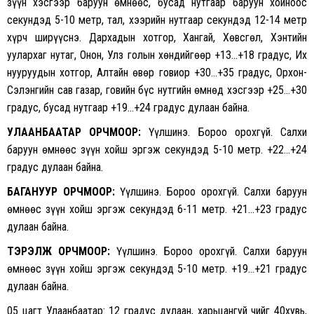
зүүн хэсгээр баруун өмнөөс, бусад нутгаар баруун хойноос
секундэд 5-10 метр, тал, хээрийн нутгаар секундэд 12-14 метр
хүрч ширүүснэ. Дархадын хотгор, Хангай, Хөвсгөл, Хэнтийн
уулархаг нутаг, Онон, Улз голын хөндийгөөр +13…+18 градус, Их
нууруудын хотгор, Алтайн өвөр говиор +30…+35 градус, Орхон-
Сэлэнгийн сав газар, говийн бүс нутгийн өмнөд хэсгээр +25…+30
градус, бусад нутгаар +19…+24 градус дулаан байна.
УЛААНБААТАР ОРЧМООР:
Үүлшинэ. Бороо орохгүй. Салхи
баруун өмнөөс зүүн хойш эргэж секундэд 5-10 метр. +22…+24
градус дулаан байна.
БАГАНУУР ОРЧМООР:
Үүлшинэ. Бороо орохгүй. Салхи баруун
өмнөөс зүүн хойш эргэж секундэд 6-11 метр. +21…+23 градус
дулаан байна.
ТЭРЭЛЖ ОРЧМООР:
Үүлшинэ. Бороо орохгүй. Салхи баруун
өмнөөс зүүн хойш эргэж секундэд 5-10 метр. +19…+21 градус
дулаан байна.
05 цагт Улаанбаатар: 12 градус дулаан, харьцангуй чийг 40хувь,