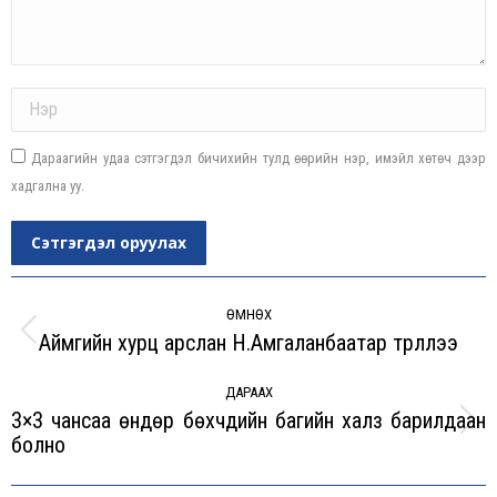
Name *
Дараагийн удаа сэтгэгдэл бичихийн тулд өөрийн нэр, имэйл хөтөч дээр
хадгална уу.
Сэтгэгдэл оруулах
Post
navigation
ӨМНӨХ
Аймгийн хурц арслан Н.Амгаланбаатар түрүүллээ
Previous
post:
ДАРААХ
3×3 чансаа өндөр бөхчүүдийн багийн халз барилдаан
Next
болно
post: