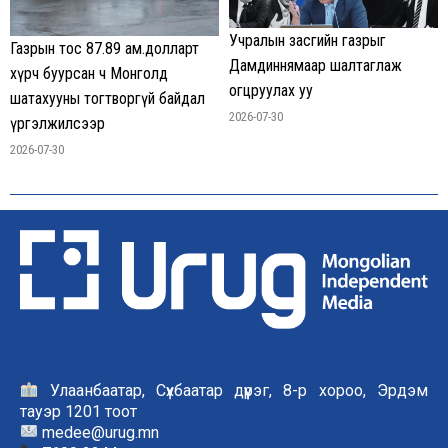
Учралын засгийн газрыг
Газрын тос 87.89 ам.долларт
Дамдиннямаар шалтаглаж
хүрч буурсан ч Монголд
огцруулах уу
шатахууны тогтворгүй байдал
2026-07-30
үргэлжилсээр
2026-07-30
Улаанбаатар, Сүхбаатар дүүрэг, 8-р хороо, Эрдэм
тауэр 1201 тоот
medee@urug.mn