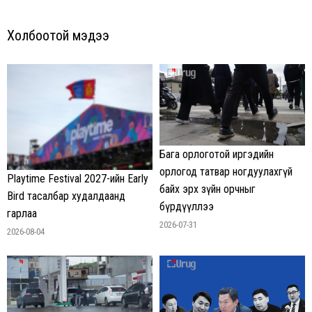
Холбоотой мэдээ
Бага орлоготой иргэдийн
орлогод татвар ногдуулахгүй
Playtime Festival 2027-ийн Early
байх эрх зүйн орчныг
Bird тасалбар худалдаанд
бүрдүүллээ
гарлаа
2026-07-31
2026-08-04