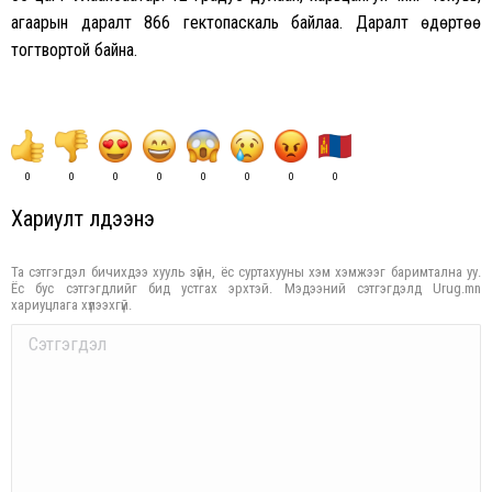
агаарын даралт 866 гектопаскаль байлаа. Даралт өдөртөө
тогтвортой байна.
0
0
0
0
0
0
0
0
Хариулт үлдээнэ үү
Та сэтгэгдэл бичихдээ хууль зүйн, ёс суртахууны хэм хэмжээг баримтална уу.
Ёс бус сэтгэгдлийг бид устгах эрхтэй. Мэдээний сэтгэгдэлд Urug.mn
хариуцлага хүлээхгүй.
Comment