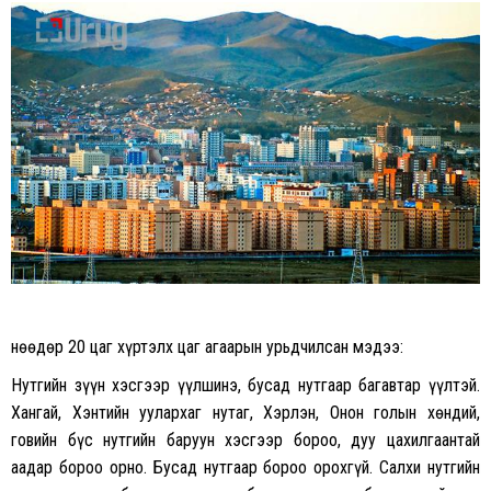
on
on
Facebook
Twitter
Өнөөдөр 20 цаг хүртэлх цаг агаарын урьдчилсан мэдээ:
Нутгийн зүүн хэсгээр үүлшинэ, бусад нутгаар багавтар үүлтэй.
Хангай, Хэнтийн уулархаг нутаг, Хэрлэн, Онон голын хөндий,
говийн бүс нутгийн баруун хэсгээр бороо, дуу цахилгаантай
аадар бороо орно. Бусад нутгаар бороо орохгүй. Салхи нутгийн